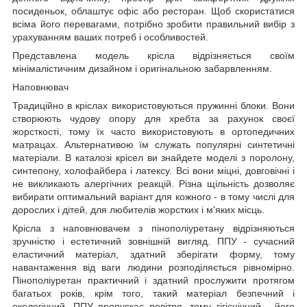
посиденьок, облаштує офіс або ресторан. Щоб скористатися
всіма його перевагами, потрібно зробити правильний вибір з
урахуванням ваших потреб і особливостей.
Представлена ​​модель крісла відрізняється своїм
мінімалістичним дизайном і оригінальною забарвленням.
Наповнювач
Традиційно в кріслах використовуються пружинні блоки. Вони
створюють чудову опору для хребта за рахунок своєї
жорсткості, тому їх часто використовують в ортопедичних
матрацах. Альтернативою їм служать популярні синтетичні
матеріали. В каталозі крісел ви знайдете моделі з поролону,
синтепону, холофайбера і латексу. Всі вони міцні, довговічні і
не викликають алергічних реакцій. Різна щільність дозволяє
вибирати оптимальний варіант для кожного - в тому числі для
дорослих і дітей, для любителів жорстких і м'яких місць.
Крісла з наповнювачем з пінополіуретану відрізняються
зручністю і естетичний зовнішній вигляд. ППУ - сучасний
еластичний матеріал, здатний зберігати форму, тому
навантаження від ваги людини розподіляється рівномірно.
Пінополіуретан практичний і здатний прослужити протягом
багатьох років, крім того, такий матеріал безпечний і
екологічний. ППУ пропускає повітря, тому гігієнічний - його