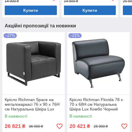
14 900 ₴
14 900 ₴
25 90
Купити
Купити
Акційні пропозиції та новинки
–27%
–21%
Крісло Richman Space на
Крісло Richman Florida 78 x
металокаркасі 76 x 90 x 76H
70 x 68H см Натуральна
см Натуральна Шкіра Lux
Шкіра Lux Комбо Чорний
Комбо Чорний
В наявності
В наявності
26 821
20 421
₴
₴
36 900 ₴
25 900 ₴