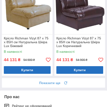
Крісло Richman Vizyt 87 x 75
Крісло Richman Vizyt 87 x 75
x 85H см Натуральна Шкіра
x 85H см Натуральна Шкіра
Lux Біжевий
Lux Коричневий
В наявності
В наявності
44 131
44 131
₴
₴
54 900 ₴
54 900 ₴
Купити
Купити
Показати ще
Про нас
Рейтинг не сформований