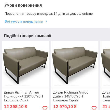
Умови повернення
Повернення товару впродовж 14 днів за домовленістю
Всі умови повернення
Подібні товари компанії
Диван Richman Amigo
Диван Richman Amigo
Дива
Полуторний 120*68*76H
Двійка 145*68*76H
Трій
Екошкіра Сірий
Екошкіра Сірий
Екош
12 398,10
12 970,10
21 
₴
₴