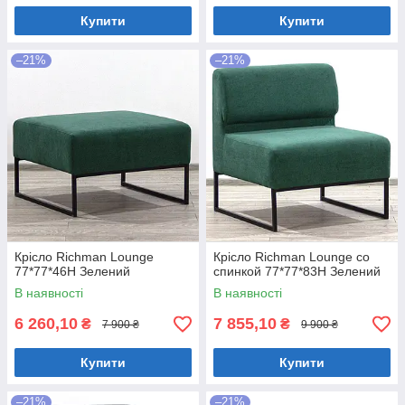
Купити
Купити
–21%
–21%
Крісло Richman Lounge
Крісло Richman Lounge со
77*77*46H Зелений
спинкой 77*77*83H Зелений
В наявності
В наявності
6 260,10
7 855,10
₴
₴
7 900 ₴
9 900 ₴
Купити
Купити
–21%
–21%