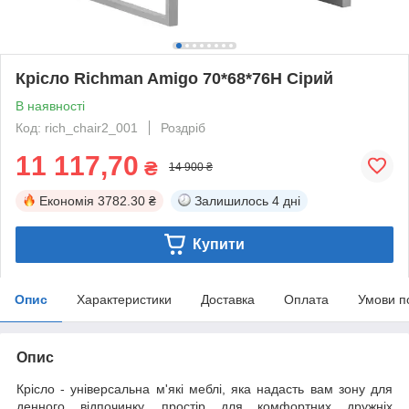
Крісло Richman Amigo 70*68*76H Сірий
В наявності
Код: rich_chair2_001
Роздріб
11 117,70
₴
14 900 ₴
Економія
3782.30 ₴
Залишилось
4 дні
Купити
Опис
Характеристики
Доставка
Оплата
Умови п
Опис
Крісло - універсальна м'які меблі, яка надасть вам зону для
денного відпочинку, простір для комфортних дружніх