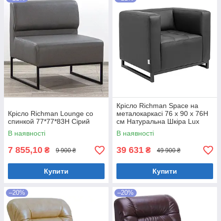
Крісло Richman Space на
Крісло Richman Lounge со
металокаркасі 76 x 90 x 76H
спинкой 77*77*83H Сірий
см Натуральна Шкіра Lux
Чорний
В наявності
В наявності
7 855,10
39 631
₴
₴
9 900 ₴
49 900 ₴
Купити
Купити
–20%
–20%