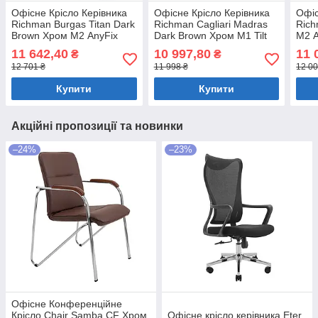
Офісне Крісло Керівника
Офісне Крісло Керівника
Офіс
Richman Burgas Titan Dark
Richman Cagliari Madras
Rich
Brown Хром М2 AnyFix
Dark Brown Хром М1 Tilt
М2 A
Коричневий
Коричневий
Глян
11 642,40
10 997,80
11 
₴
₴
12 701 ₴
11 998 ₴
12 00
Купити
Купити
Акційні пропозиції та новинки
–24%
–23%
Офісне Конференційне
Крісло Chair Samba CF Хром
Офісне крісло керівника Eter