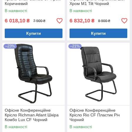
Коричневий
Хром M1 Tilt Чорний
В наявності
В наявності
6 018,10
6 832,10
₴
₴
7 900 ₴
8 900 ₴
Купити
Купити
–23%
–21%
Офісне Конференційне
Офісне Конференційне
Крісло Richman Atlant Шкіра
Крісло Rio CF Пластик Річ
Комбо Lux CF Чорний
Чорний
В наявності
В наявності