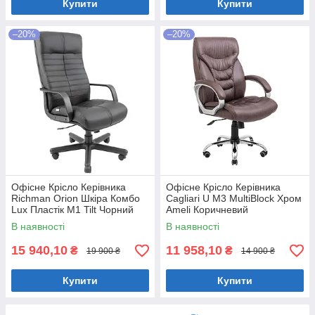
Купити
Купити
–20%
–20%
Офісне Крісло Керівника
Офісне Крісло Керівника
Richman Orion Шкіра Комбо
Cagliari U М3 MultiBlock Хром
Lux Пластік М1 Tilt Чорний
Ameli Коричневий
В наявності
В наявності
15 940,10
11 958,10
₴
₴
19 900 ₴
14 900 ₴
Купити
Купити