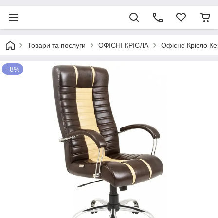
Товари та послуги
ОФІСНІ КРІСЛА
Офісне Крісло Ке
–8%