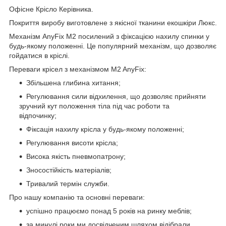
Офісне Крісло Керівника.
Покриття виробу виготовлене з якісної тканини екошкіри Люкс.
Механізм AnyFix М2 посилений з фіксацією нахилу спинки у
будь-якому положенні. Це популярний механізм, що дозволяє
гойдатися в кріслі.
Переваги крісел з механізмом M2 AnyFix:
Збільшена глибина хитання;
Регулювання сили відхилення, що дозволяє прийняти
зручний кут положення тіла під час роботи та
відпочинку;
Фіксація нахилу крісла у будь-якому положенні;
Регулювання висоти крісла;
Висока якість пневмопатрону;
Зносостійкість матеріалів;
Тривалий термін служби.
Про нашу компанію та основні переваги:
успішно працюємо понад 5 років на ринку меблів;
за минулі роки ми досвідченим шляхом відібрали