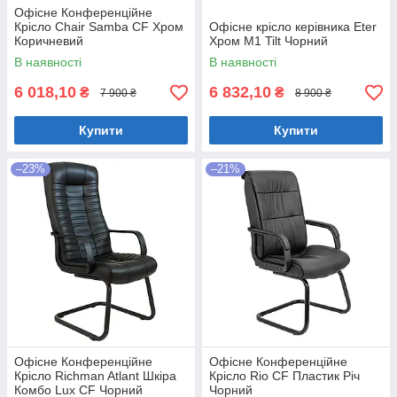
Офісне Конференційне
Крісло Chair Samba CF Хром
Офісне крісло керівника Eter
Коричневий
Хром M1 Tilt Чорний
В наявності
В наявності
6 018,10
6 832,10
₴
₴
7 900 ₴
8 900 ₴
Купити
Купити
–23%
–21%
Офісне Конференційне
Офісне Конференційне
Крісло Richman Atlant Шкіра
Крісло Rio CF Пластик Річ
Комбо Lux CF Чорний
Чорний