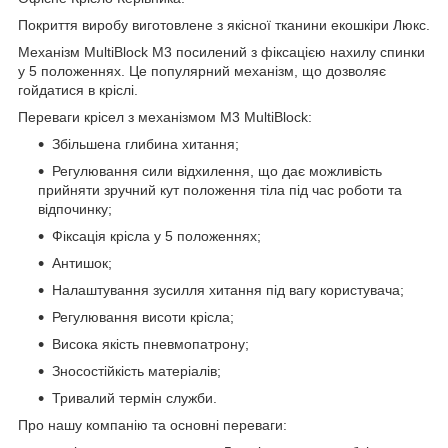
Покриття виробу виготовлене з якісної тканини екошкіри Люкс.
Механізм MultiBlock М3 посилений з фіксацією нахилу спинки
у 5 положеннях. Це популярний механізм, що дозволяє
гойдатися в кріслі.
Переваги крісел з механізмом M3 MultiBlock:
Збільшена глибина хитання;
Регулювання сили відхилення, що дає можливість
прийняти зручний кут положення тіла під час роботи та
відпочинку;
Фіксація крісла у 5 положеннях;
Антишок;
Налаштування зусилля хитання під вагу користувача;
Регулювання висоти крісла;
Висока якість пневмопатрону;
Зносостійкість матеріалів;
Тривалий термін служби.
Про нашу компанію та основні переваги: