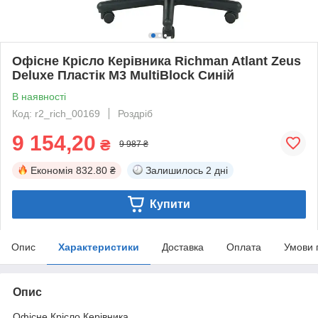
Офісне Крісло Керівника Richman Atlant Zeus
Deluxe Пластік М3 MultiBlock Синій
В наявності
Код: r2_rich_00169
Роздріб
9 154,20
₴
9 987 ₴
Економія
832.80 ₴
Залишилось
2 дні
Купити
Опис
Характеристики
Доставка
Оплата
Умови 
Опис
Офісне Крісло Керівника.