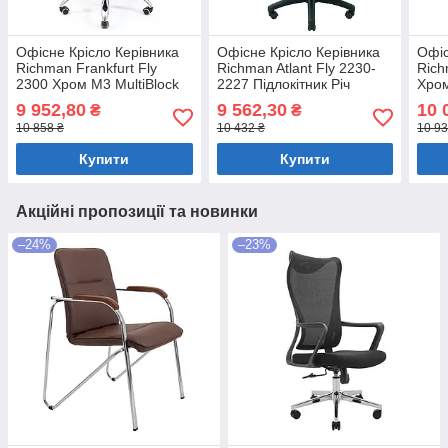
Офісне Крісло Керівника
Офісне Крісло Керівника
Офіс
Richman Frankfurt Fly
Richman Atlant Fly 2230-
Rich
2300 Хром М3 MultiBlock
2227 Підлокітник Річ
Хром
Чорний
Пластік М3 MultiBlock
Чор
9 952,80
9 562,30
10 
₴
₴
Чорно-синій
10 858 ₴
10 432 ₴
10 93
Купити
Купити
Акційні пропозиції та новинки
–24%
–23%