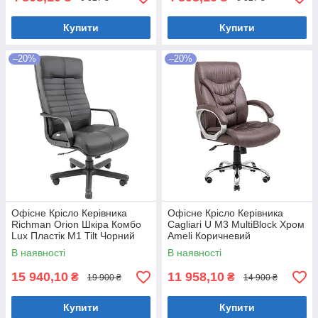
Купити
Купити
–20%
–20%
Офісне Крісло Керівника
Офісне Крісло Керівника
Richman Orion Шкіра Комбо
Cagliari U М3 MultiBlock Хром
Lux Пластік М1 Tilt Чорний
Ameli Коричневий
В наявності
В наявності
15 940,10
11 958,10
₴
₴
19 900 ₴
14 900 ₴
Купити
Купити