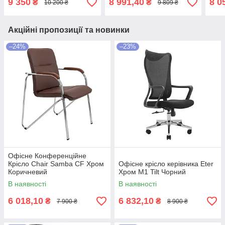
9 350
8 991,40
8 0
₴
₴
10 200 ₴
9 809 ₴
Чорно-салатовий
Акційні пропозиції та новинки
–24%
–23%
Офісне Конференційне
Крісло Chair Samba CF Хром
Офісне крісло керівника Eter
Коричневий
Хром M1 Tilt Чорний
В наявності
В наявності
6 018,10
6 832,10
₴
₴
7 900 ₴
8 900 ₴