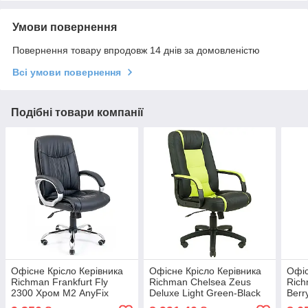
Умови повернення
Повернення товару впродовж 14 днів за домовленістю
Всі умови повернення
Подібні товари компанії
Офісне Крісло Керівника
Офісне Крісло Керівника
Офіс
Richman Frankfurt Fly
Richman Chelsea Zeus
Rich
2300 Хром М2 AnyFix
Deluxe Light Green-Black
Berr
Чорний
Пластік Річ М2 AnyFix
Чер