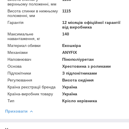
верхньому положенні, мм
Висота спинки в нижньому
1115
положенні, мм
Гарантія
12 місяців офіційної гарантії
від виробника
Максимальне
140
навантаження, кг
Материал обивки
Екошкіра
Механізми
ANYFIX
Наповнювач
Пінополіуретан
Основа
Хрестовина з роликами
Підлокітники
З підлокітниками
Регулювання
Висота сидіння
Країна реєстрації бренда
Україна
Країна-виробник товару
Україна
Тип
Крісло керівника
Приховати