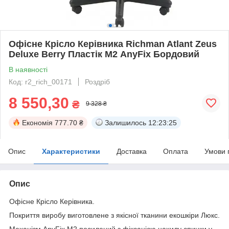
Офісне Крісло Керівника Richman Atlant Zeus
Deluxe Berry Пластік М2 AnyFix Бордовий
В наявності
Код: r2_rich_00171
Роздріб
8 550,30
₴
9 328 ₴
Економія
777.70 ₴
Залишилось
12:23:25
Опис
Характеристики
Доставка
Оплата
Умови 
Опис
Офісне Крісло Керівника.
Покриття виробу виготовлене з якісної тканини екошкіри Люкс.
Механізм AnyFix М2 посилений з фіксацією нахилу спинки у