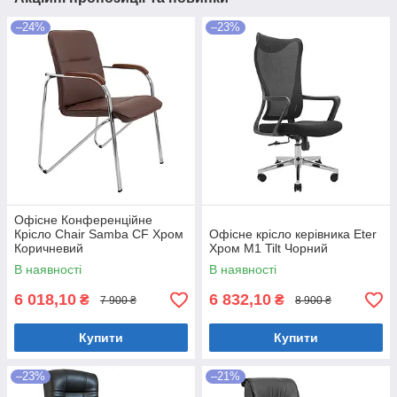
–24%
–23%
Офісне Конференційне
Крісло Chair Samba CF Хром
Офісне крісло керівника Eter
Коричневий
Хром M1 Tilt Чорний
В наявності
В наявності
6 018,10
6 832,10
₴
₴
7 900 ₴
8 900 ₴
Купити
Купити
–23%
–21%