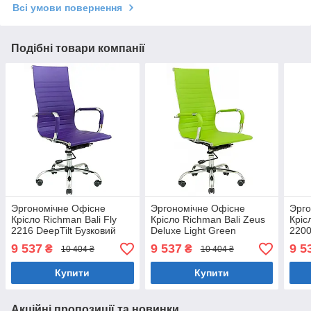
Всі умови повернення
Подібні товари компанії
Эргономічне Офісне
Эргономічне Офісне
Эрго
Крісло Richman Bali Fly
Крісло Richman Bali Zeus
Кріс
2216 DeepTilt Бузковий
Deluxe Light Green
2200
DeepTilt Салатовий
9 537
9 537
9 5
₴
₴
10 404 ₴
10 404 ₴
Купити
Купити
Акційні пропозиції та новинки