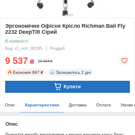
Эргономічне Офісне Крісло Richman Bali Fly
2232 DeepTilt Сірий
В наявності
Код: r2_rich_00195
Роздріб
9 537
₴
10 404 ₴
Економія
867 ₴
Залишилось
2 дні
Купити
Опис
Характеристики
Доставка
Оплата
Умови 
Опис
Покриття виробу виготовлене з якісної екошкіри класу Люкс.