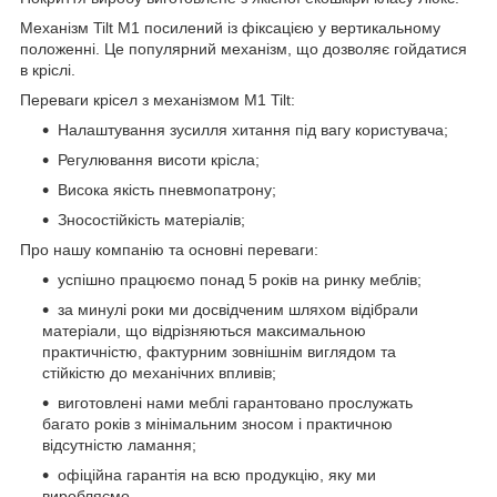
Механізм Tilt М1 посилений із фіксацією у вертикальному
положенні. Це популярний механізм, що дозволяє гойдатися
в кріслі.
Переваги крісел з механізмом M1 Tilt:
Налаштування зусилля хитання під вагу користувача;
Регулювання висоти крісла;
Висока якість пневмопатрону;
Зносостійкість матеріалів;
Про нашу компанію та основні переваги:
успішно працюємо понад 5 років на ринку меблів;
за минулі роки ми досвідченим шляхом відібрали
матеріали, що відрізняються максимальною
практичністю, фактурним зовнішнім виглядом та
стійкістю до механічних впливів;
виготовлені нами меблі гарантовано прослужать
багато років з мінімальним зносом і практичною
відсутністю ламання;
офіційна гарантія на всю продукцію, яку ми
виробляємо.