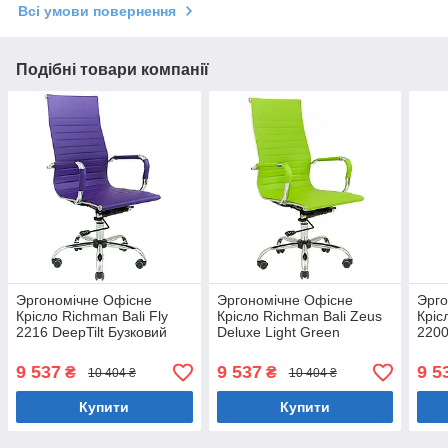
Всі умови повернення
Подібні товари компанії
Эргономічне Офісне
Эргономічне Офісне
Эрго
Крісло Richman Bali Fly
Крісло Richman Bali Zeus
Кріс
2216 DeepTilt Бузковий
Deluxe Light Green
2200
DeepTilt Салатовий
9 537
9 537
9 5
₴
₴
10 404 ₴
10 404 ₴
Купити
Купити