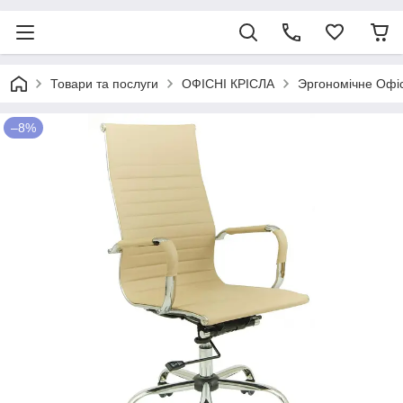
Товари та послуги
ОФІСНІ КРІСЛА
Эргономічне Офіс
–8%