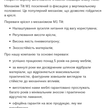
Механізм Tilt М1 посилений із фіксацією у вертикальному
положенні. Це популярний механізм, що дозволяє гойдатися
в кріслі.
Переваги крісел з механізмом M1 Tilt:
Налаштування зусилля хитання під вагу користувача;
Регулювання висоти крісла;
Висока якість пневмопатрону;
Зносостійкість матеріалів;
Про нашу компанію та основні переваги:
успішно працюємо понад 5 років на ринку меблів;
за минулі роки ми досвідченим шляхом відібрали
матеріали, що відрізняються максимальною
практичністю, фактурним зовнішнім виглядом та
стійкістю до механічних впливів;
виготовлені нами меблі гарантовано прослужать
багато років з мінімальним зносом і практичною
відсутністю ламання;
офіційна гарантія на всю продукцію, яку ми
виробляємо.