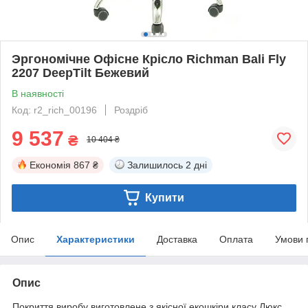
Эргономічне Офісне Крісло Richman Bali Fly
2207 DeepTilt Бежевий
В наявності
Код: r2_rich_00196
Роздріб
9 537
₴
10 404 ₴
Економія
867 ₴
Залишилось
2 дні
Купити
Опис
Характеристики
Доставка
Оплата
Умови 
Опис
Покриття виробу виготовлене з якісної екошкіри класу Люкс.