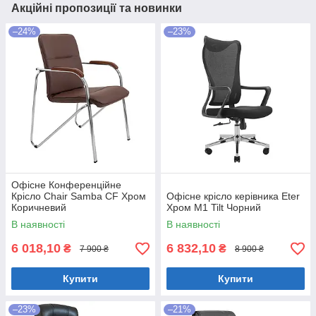
Акційні пропозиції та новинки
–24%
–23%
Офісне Конференційне
Крісло Chair Samba CF Хром
Офісне крісло керівника Eter
Коричневий
Хром M1 Tilt Чорний
В наявності
В наявності
6 018,10
6 832,10
₴
₴
7 900 ₴
8 900 ₴
Купити
Купити
–23%
–21%