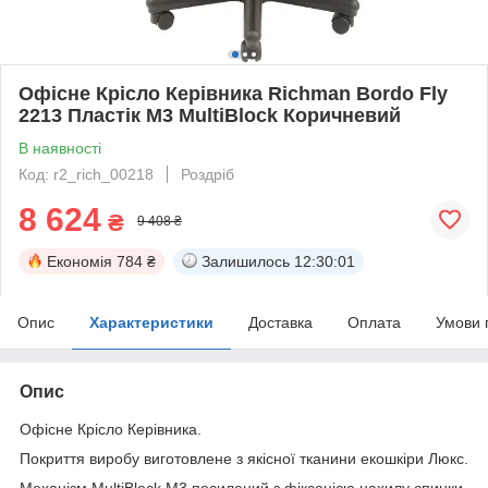
Офісне Крісло Керівника Richman Bordo Fly
2213 Пластік М3 MultiBlock Коричневий
В наявності
Код: r2_rich_00218
Роздріб
8 624
₴
9 408 ₴
Економія
784 ₴
Залишилось
12:30:01
Опис
Характеристики
Доставка
Оплата
Умови 
Опис
Офісне Крісло Керівника.
Покриття виробу виготовлене з якісної тканини екошкіри Люкс.
Механізм MultiBlock М3 посилений з фіксацією нахилу спинки