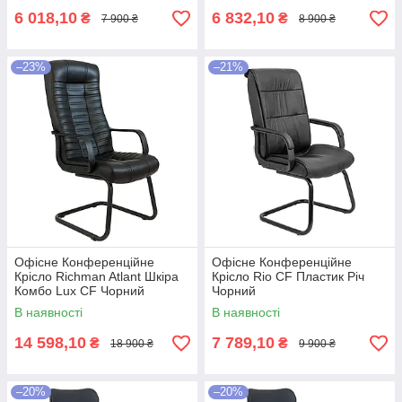
6 018,10
6 832,10
₴
₴
7 900 ₴
8 900 ₴
–23%
–21%
Офісне Конференційне
Офісне Конференційне
Крісло Richman Atlant Шкіра
Крісло Rio CF Пластик Річ
Комбо Lux CF Чорний
Чорний
В наявності
В наявності
14 598,10
7 789,10
₴
₴
18 900 ₴
9 900 ₴
–20%
–20%