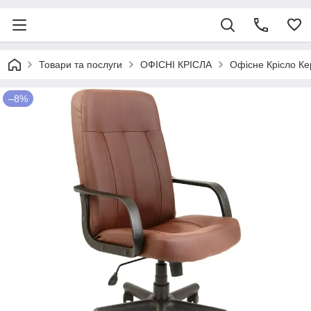
Товари та послуги
ОФІСНІ КРІСЛА
Офісне Крісло Ке
–8%