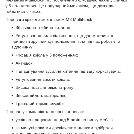
у 5 положеннях. Це популярний механізм, що дозволяє
гойдатися в кріслі.
Переваги крісел з механізмом M3 MultiBlock:
Збільшена глибина хитання;
Регулювання сили відхилення, що дає можливість
прийняти зручний кут положення тіла під час роботи та
відпочинку;
Фіксація крісла у 5 положеннях;
Антишок;
Налаштування зусилля хитання під вагу користувача;
Регулювання висоти крісла;
Висока якість пневмопатрону;
Зносостійкість матеріалів;
Тривалий термін служби.
Про нашу компанію та основні переваги:
успішно працюємо понад 5 років на ринку меблів;
за минулі роки ми досвідченим шляхом відібрали
матеріали, що відрізняються максимальною