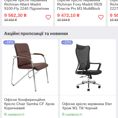
Офісне Крісло Керівника
Офісне Крісло Керівника
Офіс
Richman Atlant Madrit
Richman Foxy Madrit 0928
Rich
9100-Fly 2240 Підлокітник
Пластік Річ М3 MultiBlock
2227
Річ Пластік М3 MultiBlock
Коричневий
Плас
9 562,30
9 472,10
9 5
₴
₴
Жовто-чорний
Чорн
10 432 ₴
10 334 ₴
10 43
Акційні пропозиції та новинки
–24%
–23%
Офісне Конференційне
Крісло Chair Samba CF Хром
Офісне крісло керівника Eter
Коричневий
Хром M1 Tilt Чорний
В наявності
В наявності