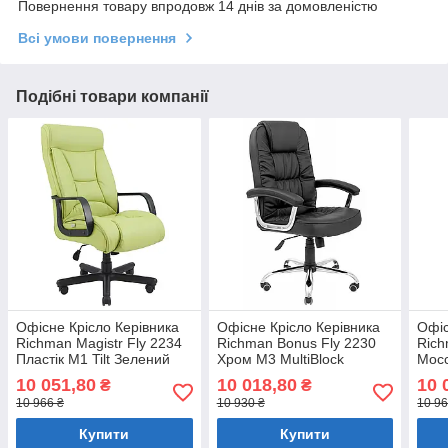
Повернення товару впродовж 14 днів за домовленістю
Всі умови повернення
Подібні товари компанії
Офісне Крісло Керівника
Офісне Крісло Керівника
Офіс
Richman Magistr Fly 2234
Richman Bonus Fly 2230
Rich
Пластік М1 Tilt Зелений
Хром М3 MultiBlock
Mocc
Чорний
Кав
10 051,80
10 018,80
10 
₴
₴
10 966 ₴
10 930 ₴
10 96
Купити
Купити