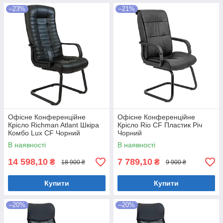
–23%
–21%
Офісне Конференційне
Офісне Конференційне
Крісло Richman Atlant Шкіра
Крісло Rio CF Пластик Річ
Комбо Lux CF Чорний
Чорний
В наявності
В наявності
14 598,10
7 789,10
₴
₴
18 900 ₴
9 900 ₴
Купити
Купити
–20%
–20%