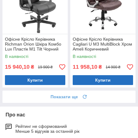
Офісне Крісло Керівника
Офісне Крісло Керівника
Richman Orion Шкіра Комбо
Cagliari U М3 MultiBlock Хром
Lux Пластік М1 Tilt Чорний
Ameli Коричневий
В наявності
В наявності
15 940,10
11 958,10
₴
₴
19 900 ₴
14 900 ₴
Купити
Купити
Показати ще
Про нас
Рейтинг не сформований
Менше 5 відгуків за останній рік