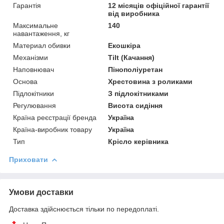
Гарантія
12 місяців офіційної гарантії
від виробника
Максимальне
140
навантаження, кг
Материал обивки
Екошкіра
Механізми
Tilt (Качання)
Наповнювач
Пінополіуретан
Основа
Хрестовина з роликами
Підлокітники
З підлокітниками
Регулювання
Висота сидіння
Країна реєстрації бренда
Україна
Країна-виробник товару
Україна
Тип
Крісло керівника
Приховати
Умови доставки
Доставка здійснюється тільки по передоплаті.