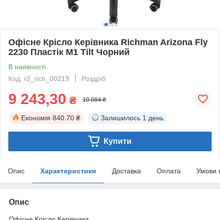
Офісне Крісло Керівника Richman Arizona Fly
2230 Пластік М1 Tilt Чорний
В наявності
Код: r2_rich_00219
Роздріб
9 243,30
₴
10 084 ₴
Економія
840.70 ₴
Залишилось
1 день
Купити
Опис
Характеристики
Доставка
Оплата
Умови 
Опис
Офісне Крісло Керівника.