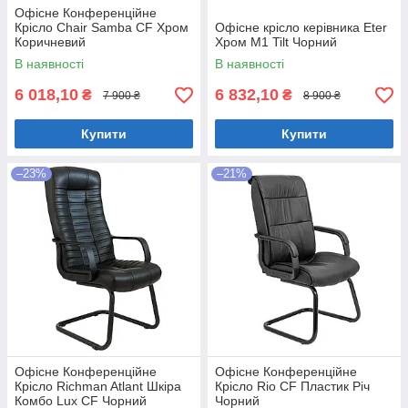
Офісне Конференційне
Крісло Chair Samba CF Хром
Офісне крісло керівника Eter
Коричневий
Хром M1 Tilt Чорний
В наявності
В наявності
6 018,10
6 832,10
₴
₴
7 900 ₴
8 900 ₴
Купити
Купити
–23%
–21%
Офісне Конференційне
Офісне Конференційне
Крісло Richman Atlant Шкіра
Крісло Rio CF Пластик Річ
Комбо Lux CF Чорний
Чорний