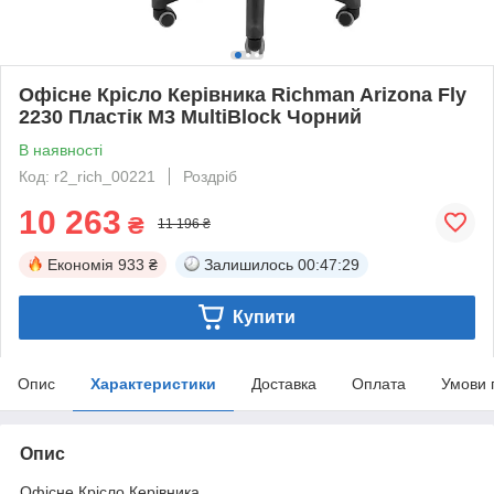
Офісне Крісло Керівника Richman Arizona Fly
2230 Пластік М3 MultiBlock Чорний
В наявності
Код: r2_rich_00221
Роздріб
10 263
₴
11 196 ₴
Економія
933 ₴
Залишилось
00:47:29
Купити
Опис
Характеристики
Доставка
Оплата
Умови 
Опис
Офісне Крісло Керівника.