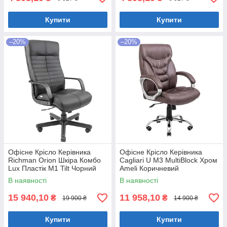
Купити
Купити
–20%
–20%
Офісне Крісло Керівника
Офісне Крісло Керівника
Richman Orion Шкіра Комбо
Cagliari U М3 MultiBlock Хром
Lux Пластік М1 Tilt Чорний
Ameli Коричневий
В наявності
В наявності
15 940,10
11 958,10
₴
₴
19 900 ₴
14 900 ₴
Купити
Купити