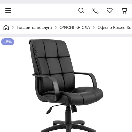
Товари та послуги
ОФІСНІ КРІСЛА
Офісне Крісло Ке
–8%