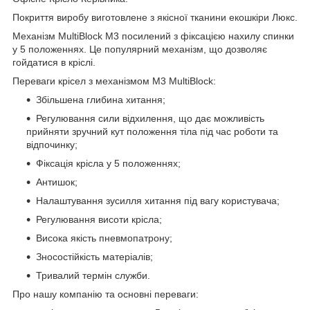
Покриття виробу виготовлене з якісної тканини екошкіри Люкс.
Механізм MultiBlock М3 посилений з фіксацією нахилу спинки
у 5 положеннях. Це популярний механізм, що дозволяє
гойдатися в кріслі.
Переваги крісел з механізмом M3 MultiBlock:
Збільшена глибина хитання;
Регулювання сили відхилення, що дає можливість
прийняти зручний кут положення тіла під час роботи та
відпочинку;
Фіксація крісла у 5 положеннях;
Антишок;
Налаштування зусилля хитання під вагу користувача;
Регулювання висоти крісла;
Висока якість пневмопатрону;
Зносостійкість матеріалів;
Тривалий термін служби.
Про нашу компанію та основні переваги: