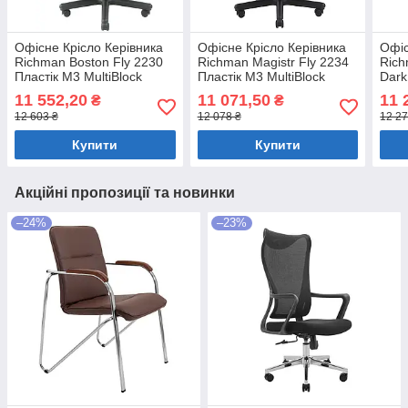
Офісне Крісло Керівника
Офісне Крісло Керівника
Офіс
Richman Boston Fly 2230
Richman Magistr Fly 2234
Rich
Пластік М3 MultiBlock
Пластік М3 MultiBlock
Dark
Чорний
Зелений
Mult
11 552,20
11 071,50
11 
₴
₴
12 603 ₴
12 078 ₴
12 27
Купити
Купити
Акційні пропозиції та новинки
–24%
–23%