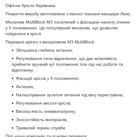
Офісне Крісло Керівника.
Покриття виробу виготовлене з якісної тканини екошкіри Люкс.
Механізм MultiBlock М3 посилений з фіксацією нахилу спинки
у 5 положеннях. Це популярний механізм, що дозволяє
гойдатися в кріслі.
Переваги крісел з механізмом M3 MultiBlock:
Збільшена глибина хитання;
Регулювання сили відхилення, що дає можливість
прийняти зручний кут положення тіла під час роботи та
відпочинку;
Фіксація крісла у 5 положеннях;
Антишок;
Налаштування зусилля хитання під вагу користувача;
Регулювання висоти крісла;
Висока якість пневмопатрону;
Зносостійкість матеріалів;
Тривалий термін служби.
Про нашу компанію та основні переваги: