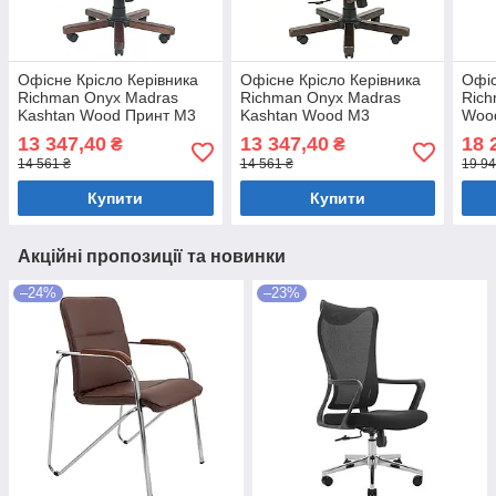
Офісне Крісло Керівника
Офісне Крісло Керівника
Офіс
Richman Onyx Madras
Richman Onyx Madras
Rich
Kashtan Wood Принт М3
Kashtan Wood М3
Wood
MultiBlock Коричневий
MultiBlock Коричневий
Бор
13 347,40
13 347,40
18 
₴
₴
14 561 ₴
14 561 ₴
19 94
Купити
Купити
Акційні пропозиції та новинки
–24%
–23%