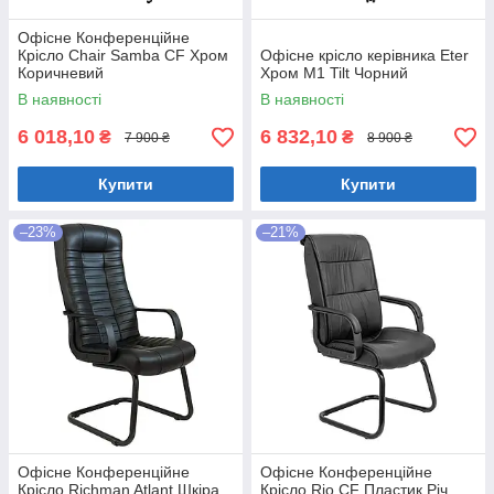
Офісне Конференційне
Крісло Chair Samba CF Хром
Офісне крісло керівника Eter
Коричневий
Хром M1 Tilt Чорний
В наявності
В наявності
6 018,10
6 832,10
₴
₴
7 900 ₴
8 900 ₴
Купити
Купити
–23%
–21%
Офісне Конференційне
Офісне Конференційне
Крісло Richman Atlant Шкіра
Крісло Rio CF Пластик Річ