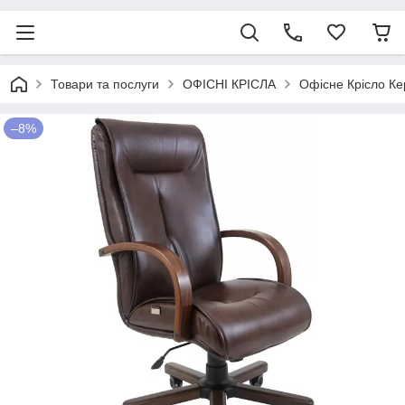
Товари та послуги
ОФІСНІ КРІСЛА
Офісне Крісло Ке
–8%