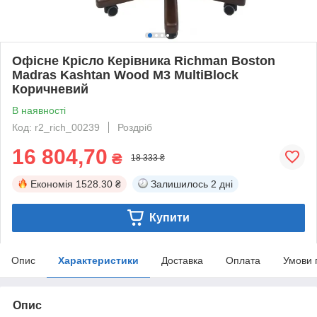
Офісне Крісло Керівника Richman Boston
Madras Kashtan Wood М3 MultiBlock
Коричневий
В наявності
Код: r2_rich_00239
Роздріб
16 804,70
₴
18 333 ₴
Економія
1528.30 ₴
Залишилось
2 дні
Купити
Опис
Характеристики
Доставка
Оплата
Умови 
Опис