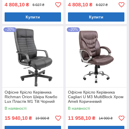
4 808,10
4 808,10
₴
₴
6 027 ₴
6 027 ₴
Купити
Купити
–20%
–20%
Офісне Крісло Керівника
Офісне Крісло Керівника
Richman Orion Шкіра Комбо
Cagliari U М3 MultiBlock Хром
Lux Пластік М1 Tilt Чорний
Ameli Коричневий
В наявності
В наявності
15 940,10
11 958,10
₴
₴
19 900 ₴
14 900 ₴