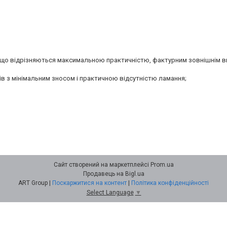
, що відрізняються максимальною практичністю, фактурним зовнішнім в
в з мінімальним зносом і практичною відсутністю ламання;
Сайт створений на маркетплейсі
Prom.ua
Продавець на Bigl.ua
ART Group |
Поскаржитися на контент
|
Політика конфіденційності
Select Language
▼