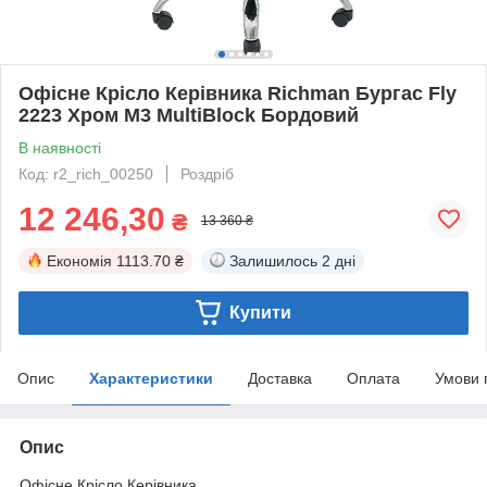
Офісне Крісло Керівника Richman Бургас Fly
2223 Хром М3 MultiBlock Бордовий
В наявності
Код: r2_rich_00250
Роздріб
12 246,30
₴
13 360 ₴
Економія
1113.70 ₴
Залишилось
2 дні
Купити
Опис
Характеристики
Доставка
Оплата
Умови 
Опис
Офісне Крісло Керівника.