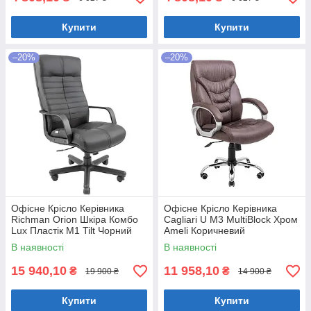
Купити
Купити
–20%
–20%
Офісне Крісло Керівника
Офісне Крісло Керівника
Richman Orion Шкіра Комбо
Cagliari U М3 MultiBlock Хром
Lux Пластік М1 Tilt Чорний
Ameli Коричневий
В наявності
В наявності
15 940,10
11 958,10
₴
₴
19 900 ₴
14 900 ₴
Купити
Купити