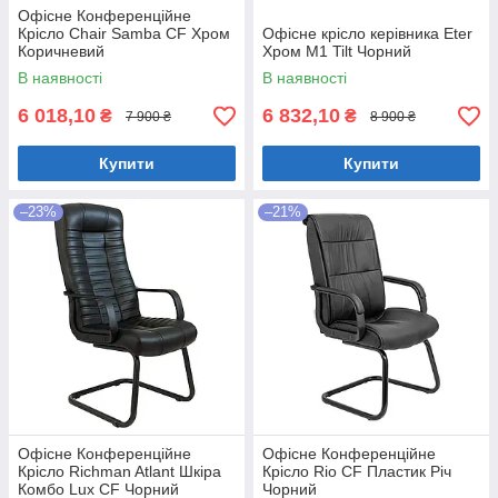
Офісне Конференційне
Крісло Chair Samba CF Хром
Офісне крісло керівника Eter
Коричневий
Хром M1 Tilt Чорний
В наявності
В наявності
6 018,10
6 832,10
₴
₴
7 900 ₴
8 900 ₴
Купити
Купити
–23%
–21%
Офісне Конференційне
Офісне Конференційне
Крісло Richman Atlant Шкіра
Крісло Rio CF Пластик Річ
Комбо Lux CF Чорний
Чорний