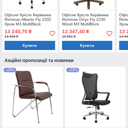
Офісне Крісло Керівника
Офісне Крісло Керівника
Офіс
Richman Alberto Fly 2202
Richman Onyx Fly 2230
Rich
Хром М3 MultiBlock
Wood М3 MultiBlock
Хром
Рожевий
Чорний
Рож
13 240,70
13 347,40
13 
₴
₴
14 445 ₴
14 561 ₴
14 44
Купити
Купити
Акційні пропозиції та новинки
–24%
–23%