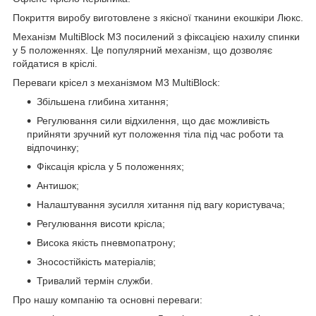
Покриття виробу виготовлене з якісної тканини екошкіри Люкс.
Механізм MultiBlock М3 посилений з фіксацією нахилу спинки
у 5 положеннях. Це популярний механізм, що дозволяє
гойдатися в кріслі.
Переваги крісел з механізмом M3 MultiBlock:
Збільшена глибина хитання;
Регулювання сили відхилення, що дає можливість
прийняти зручний кут положення тіла під час роботи та
відпочинку;
Фіксація крісла у 5 положеннях;
Антишок;
Налаштування зусилля хитання під вагу користувача;
Регулювання висоти крісла;
Висока якість пневмопатрону;
Зносостійкість матеріалів;
Тривалий термін служби.
Про нашу компанію та основні переваги: