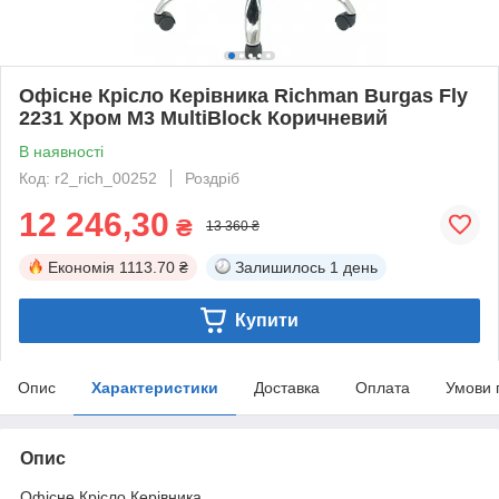
Офісне Крісло Керівника Richman Burgas Fly
2231 Хром М3 MultiBlock Коричневий
В наявності
Код: r2_rich_00252
Роздріб
12 246,30
₴
13 360 ₴
Економія
1113.70 ₴
Залишилось
1 день
Купити
Опис
Характеристики
Доставка
Оплата
Умови 
Опис
Офісне Крісло Керівника.