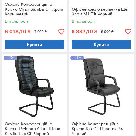
Офісне Конференційне
Крісло Chair Samba CF Хром
Офісне крісло керівника Eter
Коричневий
Хром M1 Tilt Чорний
В наявності
В наявності
6 018,10
6 832,10
₴
₴
7 900 ₴
8 900 ₴
Купити
Купити
–23%
–21%
Офісне Конференційне
Офісне Конференційне
Крісло Richman Atlant Шкіра
Крісло Rio CF Пластик Річ
Комбо Lux CF Чорний
Чорний