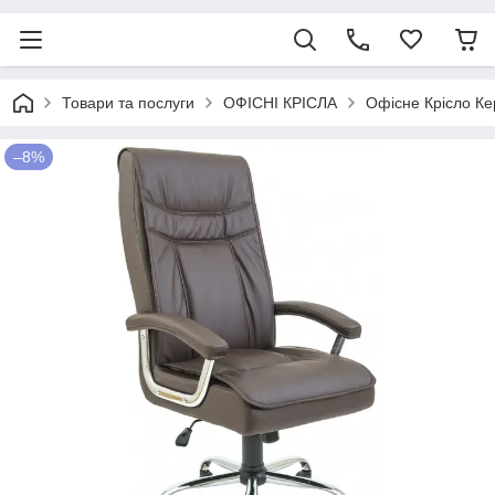
Товари та послуги
ОФІСНІ КРІСЛА
Офісне Крісло Ке
–8%