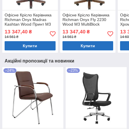
Офісне Крісло Керівника
Офісне Крісло Керівника
Офіс
Richman Onyx Madras
Richman Onyx Fly 2230
Rich
Kashtan Wood Принт М3
Wood М3 MultiBlock
Хром
MultiBlock Коричневий
Чорний
Тем
13 347,40
13 347,40
13 
₴
₴
14 561 ₴
14 561 ₴
14 60
Купити
Купити
Акційні пропозиції та новинки
–24%
–23%