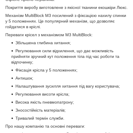
Покриття виробу виготовлене з якісної тканини екошкіри Люкс.
Механізм MultiBlock М3 посилений з фіксацією нахилу спинки
у 5 положеннях. Це популярний механізм, що дозволяє
гойдатися в кріслі.
Переваги крісел з механізмом M3 MultiBlock:
Збільшена глибина хитання;
Регулювання сили відхилення, що дає можливість
прийняти зручний кут положення тіла під час роботи та
відпочинку;
Фіксація крісла у 5 положеннях;
Антишок;
Налаштування зусилля хитання під вагу користувача;
Регулювання висоти крісла;
Висока якість пневмопатрону;
Зносостійкість матеріалів;
Тривалий термін служби.
Про нашу компанію та основні переваги: