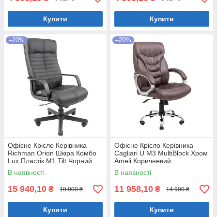
Купити
Купити
–20%
–20%
Офісне Крісло Керівника
Офісне Крісло Керівника
Richman Orion Шкіра Комбо
Cagliari U М3 MultiBlock Хром
Lux Пластік М1 Tilt Чорний
Ameli Коричневий
В наявності
В наявності
15 940,10
11 958,10
₴
₴
19 900 ₴
14 900 ₴
Купити
Купити