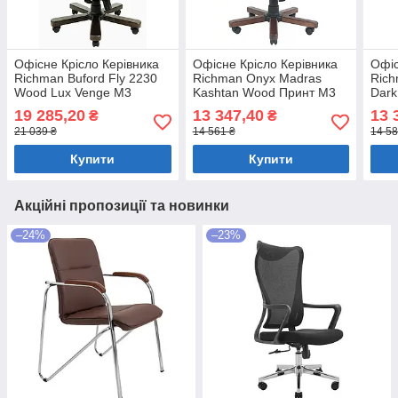
Офісне Крісло Керівника
Офісне Крісло Керівника
Офіс
Richman Buford Fly 2230
Richman Onyx Madras
Rich
Wood Lux Venge М3
Kashtan Wood Принт М3
Dar
MultiBlock Чорний
MultiBlock Коричневий
Mult
19 285,20
13 347,40
13 
₴
₴
21 039 ₴
14 561 ₴
14 58
Купити
Купити
Акційні пропозиції та новинки
–24%
–23%