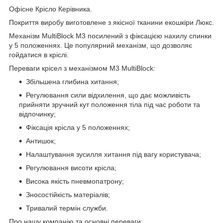
Офісне Крісло Керівника.
Покриття виробу виготовлене з якісної тканини екошкіри Люкс.
Механізм MultiBlock М3 посилений з фіксацією нахилу спинки
у 5 положеннях. Це популярний механізм, що дозволяє
гойдатися в кріслі.
Переваги крісел з механізмом M3 MultiBlock:
Збільшена глибина хитання;
Регулювання сили відхилення, що дає можливість
прийняти зручний кут положення тіла під час роботи та
відпочинку;
Фіксація крісла у 5 положеннях;
Антишок;
Налаштування зусилля хитання під вагу користувача;
Регулювання висоти крісла;
Висока якість пневмопатрону;
Зносостійкість матеріалів;
Тривалий термін служби.
Про нашу компанію та основні переваги: