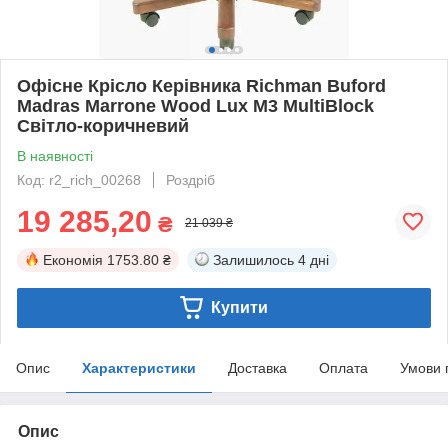
Офісне Крісло Керівника Richman Buford
Madras Marrone Wood Lux М3 MultiBlock
Світло-коричневий
В наявності
Код: r2_rich_00268
Роздріб
19 285,20
₴
21 039 ₴
Економія
1753.80 ₴
Залишилось
4 дні
Купити
Опис
Характеристики
Доставка
Оплата
Умови 
Опис