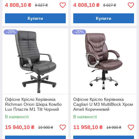
4 808,10
4 808,10
₴
₴
6 027 ₴
6 027 ₴
Купити
Купити
–20%
–20%
Офісне Крісло Керівника
Офісне Крісло Керівника
Richman Orion Шкіра Комбо
Cagliari U М3 MultiBlock Хром
Lux Пластік М1 Tilt Чорний
Ameli Коричневий
В наявності
В наявності
15 940,10
11 958,10
₴
₴
19 900 ₴
14 900 ₴