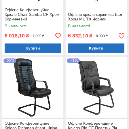
Офісне Конференційне
Крісло Chair Samba CF Хром
Офісне крісло керівника Eter
Коричневий
Хром M1 Tilt Чорний
В наявності
В наявності
6 018,10
6 832,10
₴
₴
7 900 ₴
8 900 ₴
Купити
Купити
–23%
–21%
Офісне Конференційне
Офісне Конференційне
Крісло Richman Atlant Шкіра
Крісло Rio CF Пластик Річ