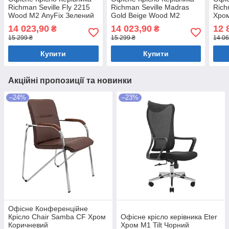
Richman Seville Fly 2215
Richman Seville Madras
Rich
Wood М2 AnyFix Зелений
Gold Beige Wood М2
Хром
AnyFix Бежевий
14 023,90
14 023,90
12 
₴
₴
15 299 ₴
15 299 ₴
14 06
Купити
Купити
Акційні пропозиції та новинки
–24%
–23%
Офісне Конференційне
Крісло Chair Samba CF Хром
Офісне крісло керівника Eter
Коричневий
Хром M1 Tilt Чорний