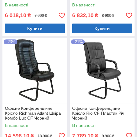
В наявності
В наявності
6 018,10
6 832,10
₴
₴
7 900 ₴
8 900 ₴
Купити
Купити
–23%
–21%
Офісне Конференційне
Офісне Конференційне
Крісло Richman Atlant Шкіра
Крісло Rio CF Пластик Річ
Комбо Lux CF Чорний
Чорний
В наявності
В наявності
14 598,10
7 789,10
₴
₴
18 900 ₴
9 900 ₴