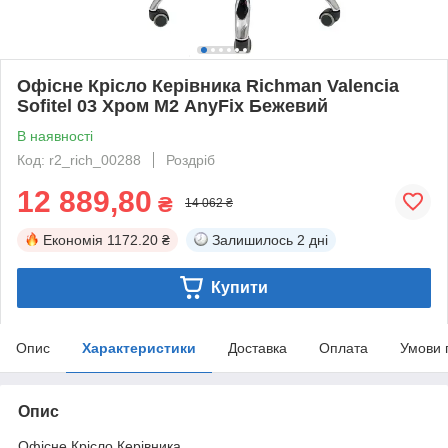
Офісне Крісло Керівника Richman Valencia
Sofitel 03 Хром М2 AnyFix Бежевий
В наявності
Код: r2_rich_00288
Роздріб
12 889,80
₴
14 062 ₴
Економія
1172.20 ₴
Залишилось
2 дні
Купити
Опис
Характеристики
Доставка
Оплата
Умови 
Опис
Офісне Крісло Керівника.