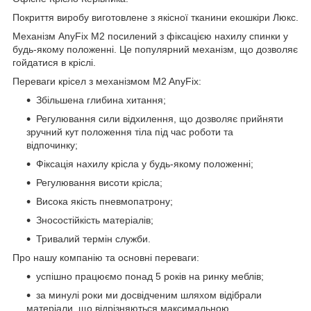
Покриття виробу виготовлене з якісної тканини екошкіри Люкс.
Механізм AnyFix М2 посилений з фіксацією нахилу спинки у
будь-якому положенні. Це популярний механізм, що дозволяє
гойдатися в кріслі.
Переваги крісел з механізмом M2 AnyFix:
Збільшена глибина хитання;
Регулювання сили відхилення, що дозволяє прийняти
зручний кут положення тіла під час роботи та
відпочинку;
Фіксація нахилу крісла у будь-якому положенні;
Регулювання висоти крісла;
Висока якість пневмопатрону;
Зносостійкість матеріалів;
Тривалий термін служби.
Про нашу компанію та основні переваги:
успішно працюємо понад 5 років на ринку меблів;
за минулі роки ми досвідченим шляхом відібрали
матеріали, що відрізняються максимальною