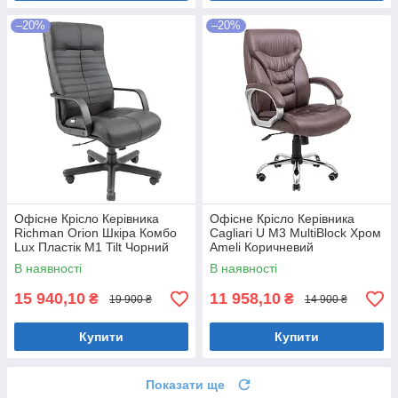
–20%
–20%
Офісне Крісло Керівника
Офісне Крісло Керівника
Richman Orion Шкіра Комбо
Cagliari U М3 MultiBlock Хром
Lux Пластік М1 Tilt Чорний
Ameli Коричневий
В наявності
В наявності
15 940,10
11 958,10
₴
₴
19 900 ₴
14 900 ₴
Купити
Купити
Показати ще