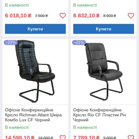
В наявності
В наявності
6 018,10
6 832,10
₴
₴
7 900 ₴
8 900 ₴
Купити
Купити
–23%
–21%
Офісне Конференційне
Офісне Конференційне
Крісло Richman Atlant Шкіра
Крісло Rio CF Пластик Річ
Комбо Lux CF Чорний
Чорний
В наявності
В наявності
14 598,10
7 789,10
₴
₴
18 900 ₴
9 900 ₴