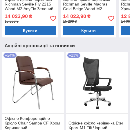
Richman Seville Fly 2215
Richman Seville Madras
Rich
Wood М2 AnyFix Зелений
Gold Beige Wood М2
Хром
AnyFix Бежевий
14 023,90
14 023,90
12 
₴
₴
15 299 ₴
15 299 ₴
14 06
Купити
Купити
Акційні пропозиції та новинки
–24%
–23%
Офісне Конференційне
Крісло Chair Samba CF Хром
Офісне крісло керівника Eter
Коричневий
Хром M1 Tilt Чорний