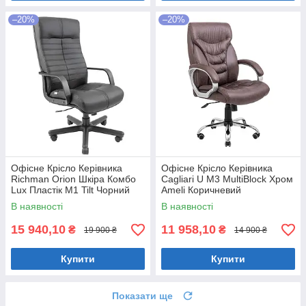
–20%
–20%
Офісне Крісло Керівника
Офісне Крісло Керівника
Richman Orion Шкіра Комбо
Cagliari U М3 MultiBlock Хром
Lux Пластік М1 Tilt Чорний
Ameli Коричневий
В наявності
В наявності
15 940,10
11 958,10
₴
₴
19 900 ₴
14 900 ₴
Купити
Купити
Показати ще