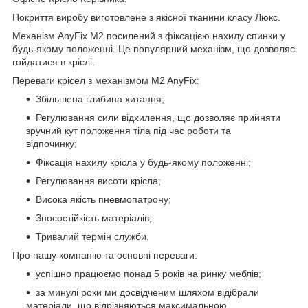
Покриття виробу виготовлене з якісної тканини класу Люкс.
Механізм AnyFix М2 посилений з фіксацією нахилу спинки у
будь-якому положенні. Це популярний механізм, що дозволяє
гойдатися в кріслі.
Переваги крісел з механізмом M2 AnyFix:
Збільшена глибина хитання;
Регулювання сили відхилення, що дозволяє прийняти
зручний кут положення тіла під час роботи та
відпочинку;
Фіксація нахилу крісла у будь-якому положенні;
Регулювання висоти крісла;
Висока якість пневмопатрону;
Зносостійкість матеріалів;
Тривалий термін служби.
Про нашу компанію та основні переваги:
успішно працюємо понад 5 років на ринку меблів;
за минулі роки ми досвідченим шляхом відібрали
матеріали, що відрізняються максимальною