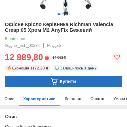
Офісне Крісло Керівника Richman Valencia
Creap 05 Хром М2 AnyFix Бежевий
В наявності
Код: r2_rich_00294
Роздріб
12 889,80
₴
14 062 ₴
Економія
1172.20 ₴
Залишилось
1 день
Купити
Опис
Характеристики
Доставка
Оплата
Умови 
Опис
Офісне Крісло Керівника.