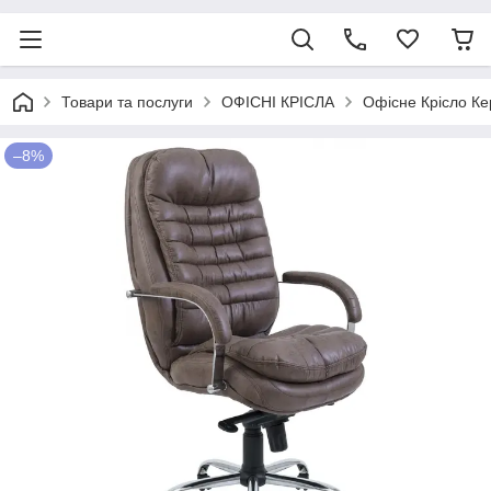
Товари та послуги
ОФІСНІ КРІСЛА
Офісне Крісло Ке
–8%