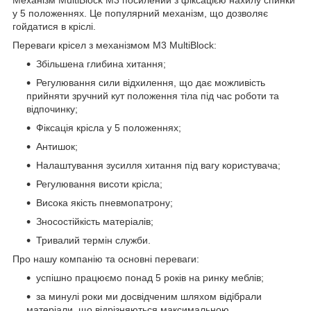
у 5 положеннях. Це популярний механізм, що дозволяє
гойдатися в кріслі.
Переваги крісел з механізмом M3 MultiBlock:
Збільшена глибина хитання;
Регулювання сили відхилення, що дає можливість
прийняти зручний кут положення тіла під час роботи та
відпочинку;
Фіксація крісла у 5 положеннях;
Антишок;
Налаштування зусилля хитання під вагу користувача;
Регулювання висоти крісла;
Висока якість пневмопатрону;
Зносостійкість матеріалів;
Тривалий термін служби.
Про нашу компанію та основні переваги:
успішно працюємо понад 5 років на ринку меблів;
за минулі роки ми досвідченим шляхом відібрали
матеріали, що відрізняються максимальною