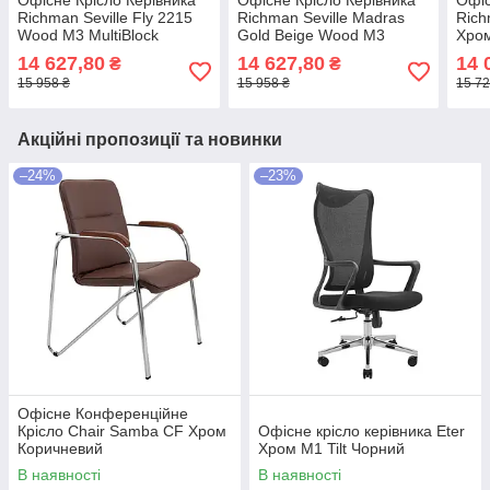
Офісне Крісло Керівника
Офісне Крісло Керівника
Офіс
Richman Seville Fly 2215
Richman Seville Madras
Rich
Wood М3 MultiBlock
Gold Beige Wood М3
Хром
Зелений
MultiBlock Бежевий
Чор
14 627,80
14 627,80
14 
₴
₴
15 958 ₴
15 958 ₴
15 72
Акційні пропозиції та новинки
–24%
–23%
Офісне Конференційне
Крісло Chair Samba CF Хром
Офісне крісло керівника Eter
Коричневий
Хром M1 Tilt Чорний
В наявності
В наявності