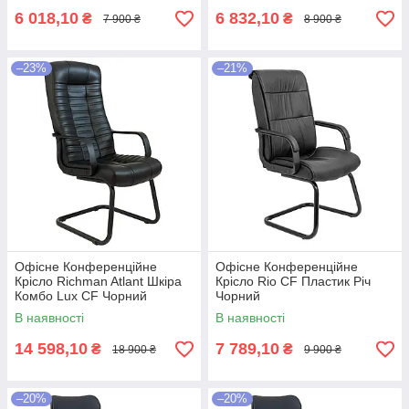
6 018,10
6 832,10
₴
₴
7 900 ₴
8 900 ₴
–23%
–21%
Офісне Конференційне
Офісне Конференційне
Крісло Richman Atlant Шкіра
Крісло Rio CF Пластик Річ
Комбо Lux CF Чорний
Чорний
В наявності
В наявності
14 598,10
7 789,10
₴
₴
18 900 ₴
9 900 ₴
–20%
–20%