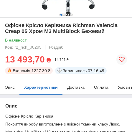
Офісне Крісло Керівника Richman Valencia
Creap 05 Хром М3 MultiBlock Бежевий
В наявності
Код: r2_rich_00295
Роздріб
13 493,70
₴
14 721 ₴
Економія
1227.30 ₴
Залишилось
07:16:49
Опис
Характеристики
Доставка
Оплата
Умови 
Опис
Офісне Крісло Керівника.
Покриття виробу виготовлене з якісної тканини класу Люкс.
Механізм MultiBlock М3 посилений з фіксацією нахилу спинки