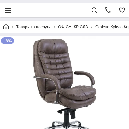
Товари та послуги
ОФІСНІ КРІСЛА
Офісне Крісло Ке
–8%