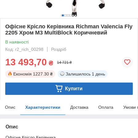
Офісне Крісло Керівника Richman Valencia Fly
2205 Хром М3 MultiBlock Коричневий
В наявності
Код: r2_rich_00298
Роздріб
13 493,70
₴
14 721 ₴
Економія
1227.30 ₴
Залишилось
1 день
Купити
Опис
Характеристики
Доставка
Оплата
Умови 
Опис
Офісне Крісло Керівника.