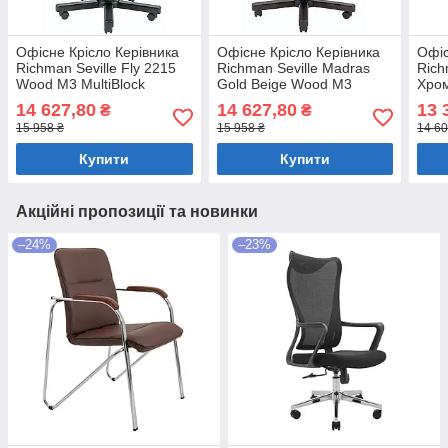
Офісне Крісло Керівника
Офісне Крісло Керівника
Офіс
Richman Seville Fly 2215
Richman Seville Madras
Rich
Wood М3 MultiBlock
Gold Beige Wood М3
Хром
Зелений
MultiBlock Бежевий
Тем
14 627,80
14 627,80
13 
₴
₴
15 958 ₴
15 958 ₴
14 60
Купити
Купити
Акційні пропозиції та новинки
–24%
–23%