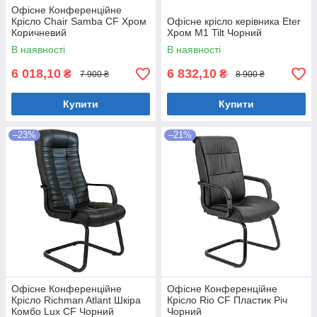
Офісне Конференційне
Крісло Chair Samba CF Хром
Офісне крісло керівника Eter
Коричневий
Хром M1 Tilt Чорний
В наявності
В наявності
6 018,10
6 832,10
₴
₴
7 900 ₴
8 900 ₴
Купити
Купити
–23%
–21%
Офісне Конференційне
Офісне Конференційне
Крісло Richman Atlant Шкіра
Крісло Rio CF Пластик Річ
Комбо Lux CF Чорний
Чорний