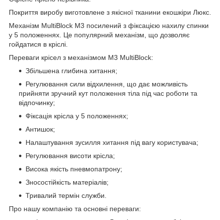
Покриття виробу виготовлене з якісної тканини екошкіри Люкс.
Механізм MultiBlock М3 посилений з фіксацією нахилу спинки
у 5 положеннях. Це популярний механізм, що дозволяє
гойдатися в кріслі.
Переваги крісел з механізмом M3 MultiBlock:
Збільшена глибина хитання;
Регулювання сили відхилення, що дає можливість
прийняти зручний кут положення тіла під час роботи та
відпочинку;
Фіксація крісла у 5 положеннях;
Антишок;
Налаштування зусилля хитання під вагу користувача;
Регулювання висоти крісла;
Висока якість пневмопатрону;
Зносостійкість матеріалів;
Тривалий термін служби.
Про нашу компанію та основні переваги: