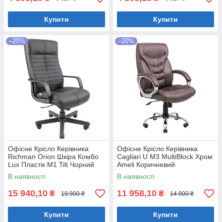
Купити
Купити
–20%
–20%
Офісне Крісло Керівника
Офісне Крісло Керівника
Richman Orion Шкіра Комбо
Cagliari U М3 MultiBlock Хром
Lux Пластік М1 Tilt Чорний
Ameli Коричневий
В наявності
В наявності
15 940,10
11 958,10
₴
₴
19 900 ₴
14 900 ₴
Купити
Купити