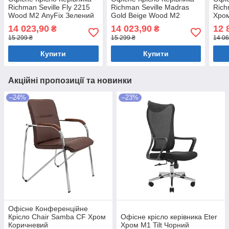
Richman Seville Fly 2215
Richman Seville Madras
Rich
Wood М2 AnyFix Зелений
Gold Beige Wood М2
Хром
AnyFix Бежевий
14 023,90
14 023,90
12 
₴
₴
15 299 ₴
15 299 ₴
14 06
Купити
Купити
Акційні пропозиції та новинки
–24%
–23%
Офісне Конференційне
Крісло Chair Samba CF Хром
Офісне крісло керівника Eter
Коричневий
Хром M1 Tilt Чорний