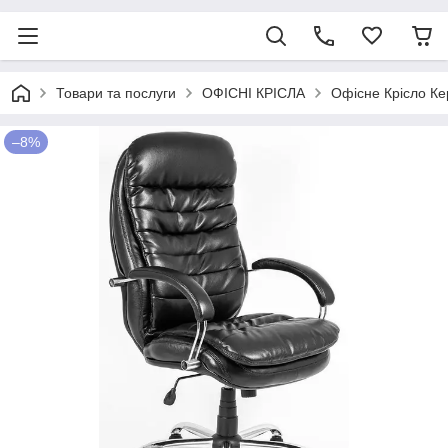
Товари та послуги
ОФІСНІ КРІСЛА
Офісне Крісло Ке
–8%