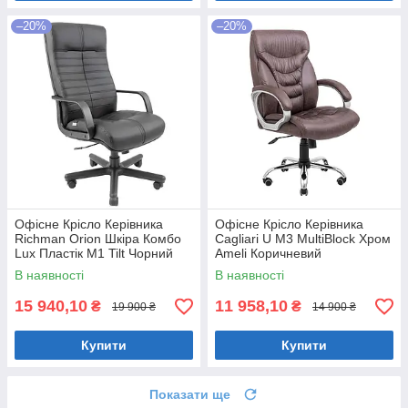
–20%
–20%
Офісне Крісло Керівника
Офісне Крісло Керівника
Richman Orion Шкіра Комбо
Cagliari U М3 MultiBlock Хром
Lux Пластік М1 Tilt Чорний
Ameli Коричневий
В наявності
В наявності
15 940,10
11 958,10
₴
₴
19 900 ₴
14 900 ₴
Купити
Купити
Показати ще