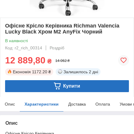
Офісне Крісло Керівника Richman Valencia
Lucky Black Хром М2 AnyFix Чорний
В наявності
Код: r2_rich_00314
Роздріб
12 889,80
₴
14 062 ₴
Економія
1172.20 ₴
Залишилось
2 дні
Купити
Опис
Характеристики
Доставка
Оплата
Умови 
Опис
Офісне Крісло Керівника.