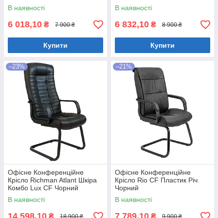
В наявності
В наявності
6 018,10
6 832,10
₴
₴
7 900 ₴
8 900 ₴
Купити
Купити
–23%
–21%
Офісне Конференційне
Офісне Конференційне
Крісло Richman Atlant Шкіра
Крісло Rio CF Пластик Річ
Комбо Lux CF Чорний
Чорний
В наявності
В наявності
14 598,10
7 789,10
₴
₴
18 900 ₴
9 900 ₴