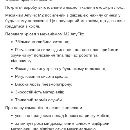
Покриття виробу виготовлене з якісної тканини екошкіри Люкс.
Механізм AnyFix М2 посилений з фіксацією нахилу спинки у
будь-якому положенні. Це популярний механізм, що дозволяє
гойдатися в кріслі.
Переваги крісел з механізмом M2 AnyFix:
Збільшена глибина хитання;
Регулювання сили відхилення, що дозволяє прийняти
зручний кут положення тіла під час роботи та
відпочинку;
Фіксація нахилу крісла у будь-якому положенні;
Регулювання висоти крісла;
Висока якість пневмопатрону;
Зносостійкість матеріалів;
Тривалий термін служби.
Про нашу компанію та основні переваги:
успішно працюємо понад 5 років на ринку меблів;
за минулі роки ми досвідченим шляхом відібрали
матеріали, що відрізняються максимальною