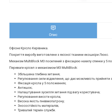
Опис
Офісне Крісло Керівника.
Покриття виробу виготовлене з якісної тканини екошкіри Люкс.
Механізм MultiBlock М3 посилений з фіксацією нахилу спинки у 5 п
Переваги крісел з механізмом M3 MultiBlock:
Збільшена глибина хитання;
Регулювання сили відхилення, що дає можливість прийняти зр
Фіксація крісла у 5 положеннях;
Антишок;
Налаштування зусилля хитання під вагу користувача;
Регулювання висоти крісла;
Висока якість пневмопатрону;
Зносостійкість матеріалів;
Тривалий термін служби.