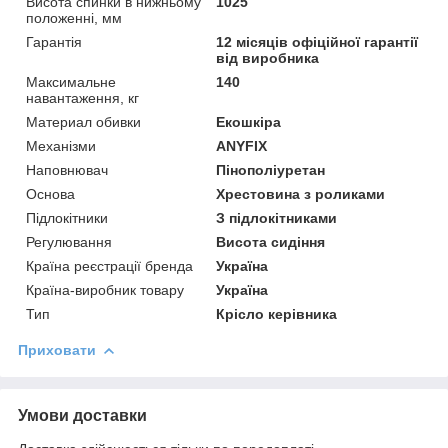
Висота спинки в нижньому
1025
положенні, мм
Гарантія
12 місяців офіційної гарантії
від виробника
Максимальне
140
навантаження, кг
Материал обивки
Екошкіра
Механізми
ANYFIX
Наповнювач
Пінополіуретан
Основа
Хрестовина з роликами
Підлокітники
З підлокітниками
Регулювання
Висота сидіння
Країна реєстрації бренда
Україна
Країна-виробник товару
Україна
Тип
Крісло керівника
Приховати
Умови доставки