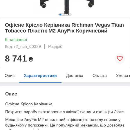
Офісне Крісло Керівника Richman Vegas Titan
Tobacco Пластік М2 AnyFix Коричневий
В наявності
Код: r2_rich_00329
Роздріб
8 741
₴
Опис
Характеристики
Доставка
Оплата
Умови 
Опис
Офісне Крісло Керівника.
Покриття виробу виготовлене з якісної тканини екошкіри Люкс.
Механізм AnyFix М2 посилений з фіксацією нахилу спинки у
будь-якому положенні. Це популярний механізм, що дозволяє