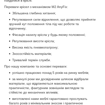
гойдатися в кріслі.
Переваги крісел з механізмом M2 AnyFix:
Збільшена глибина хитання;
Регулювання сили відхилення, що дозволяє прийняти
зручний кут положення тіла під час роботи та
відпочинку;
Фіксація нахилу крісла у будь-якому положенні;
Регулювання висоти крісла;
Висока якість пневмопатрону;
Зносостійкість матеріалів;
Тривалий термін служби.
Про нашу компанію та основні переваги:
успішно працюємо понад 5 років на ринку меблів;
за минулі роки ми досвідченим шляхом відібрали
матеріали, що відрізняються максимальною
практичністю, фактурним зовнішнім виглядом та
стійкістю до механічних впливів;
виготовлені нами меблі гарантовано прослужать
багато років з мінімальним зносом і практичною