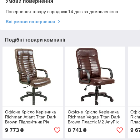
Умови повернення
Повернення товару впродовж 14 днів за домовленістю
Всі умови повернення
Подібні товари компанії
Офісне Крісло Керівника
Офісне Крісло Керівника
Офіс
Richman Atlant Titan Dark
Richman Vegas Titan Dark
Rich
Brown Підлокітник Річ
Brown Пластік М2 AnyFix
Плас
Пластік М2 AnyFix
Коричневий
Кор
9 773
8 741
9 6
₴
₴
Коричневий