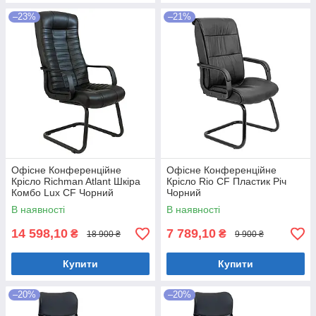
–23%
–21%
Офісне Конференційне
Офісне Конференційне
Крісло Richman Atlant Шкіра
Крісло Rio CF Пластик Річ
Комбо Lux CF Чорний
Чорний
В наявності
В наявності
14 598,10
7 789,10
₴
₴
18 900 ₴
9 900 ₴
Купити
Купити
–20%
–20%