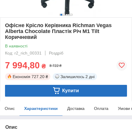
Офісне Крісло Керівника Richman Vegas
Alberta Chocolate Пластік Річ М1 Tilt
Коричневий
В наявності
Код: r2_rich_00331
Роздріб
7 994,80
₴
8 722 ₴
Економія
727.20 ₴
Залишилось
2 дні
Купити
Опис
Характеристики
Доставка
Оплата
Умови 
Опис