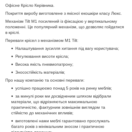
Офісне Крісло Керівника.
Покриття виробу виготовлене з якісної екошкіри класу Люкс.
Механізм Tilt М1 посилений із фіксацією у вертикальному
положенні. Це популярний механізм, що дозволяє гойдатися
в кріслі.
Переваги крісел з механізмом M1 Tilt:
Налаштування зусилля хитання під вагу користувача;
Регулювання висоти крісла;
Висока якість пневмопатрону;
Зносостійкість матеріалів;
Про нашу компанію та основні переваги:
успішно працюємо понад 5 років на ринку меблів;
за минулі роки ми досвідченим шляхом відібрали
матеріали, що відрізняються максимальною
практичністю, фактурним зовнішнім виглядом та
стійкістю до механічних впливів;
виготовлені нами меблі гарантовано прослужать
багато років з мінімальним зносом і практичною
відсутністю ламання;