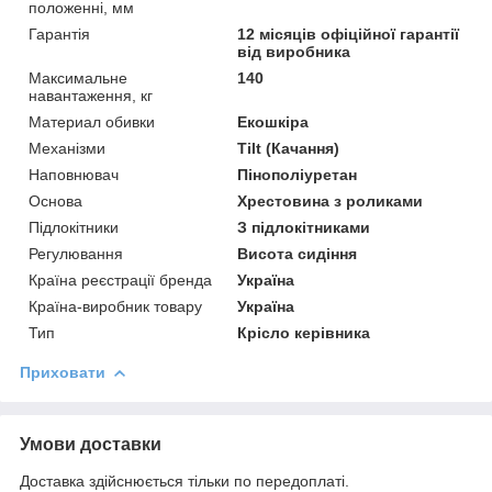
положенні, мм
Гарантія
12 місяців офіційної гарантії
від виробника
Максимальне
140
навантаження, кг
Материал обивки
Екошкіра
Механізми
Tilt (Качання)
Наповнювач
Пінополіуретан
Основа
Хрестовина з роликами
Підлокітники
З підлокітниками
Регулювання
Висота сидіння
Країна реєстрації бренда
Україна
Країна-виробник товару
Україна
Тип
Крісло керівника
Приховати
Умови доставки
Доставка здійснюється тільки по передоплаті.