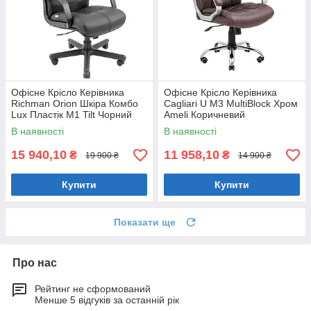
Офісне Крісло Керівника
Офісне Крісло Керівника
Richman Orion Шкіра Комбо
Cagliari U М3 MultiBlock Хром
Lux Пластік М1 Tilt Чорний
Ameli Коричневий
В наявності
В наявності
15 940,10
11 958,10
₴
₴
19 900 ₴
14 900 ₴
Купити
Купити
Показати ще
Про нас
Рейтинг не сформований
Менше 5 відгуків за останній рік