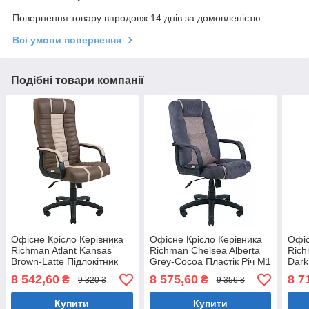
Повернення товару впродовж 14 днів за домовленістю
Всі умови повернення
Подібні товари компанії
Офісне Крісло Керівника
Офісне Крісло Керівника
Офіс
Richman Atlant Kansas
Richman Chelsea Alberta
Rich
Brown-Latte Підлокітник
Grey-Cocoa Пластік Річ М1
Dark
Річ Пластік М1 Tilt Бежево-
Tilt Серо-бежевий
Кор
8 542,60
8 575,60
8 7
₴
₴
9 320 ₴
9 356 ₴
Коричневий
Купити
Купити