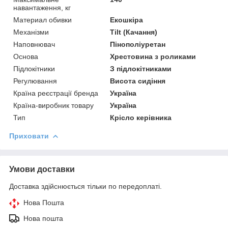
навантаження, кг
Материал обивки
Екошкіра
Механізми
Tilt (Качання)
Наповнювач
Пінополіуретан
Основа
Хрестовина з роликами
Підлокітники
З підлокітниками
Регулювання
Висота сидіння
Країна реєстрації бренда
Україна
Країна-виробник товару
Україна
Тип
Крісло керівника
Приховати
Умови доставки
Доставка здійснюється тільки по передоплаті.
Нова Пошта
Нова пошта