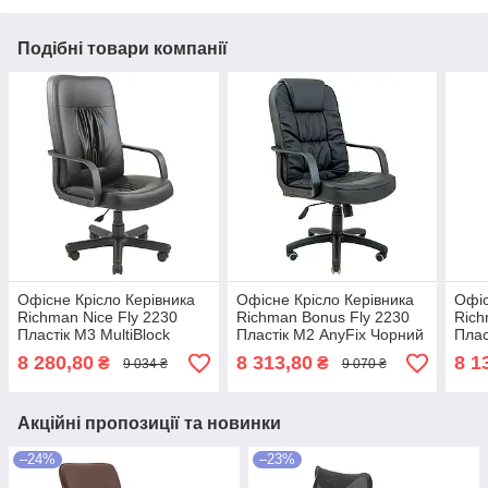
Подібні товари компанії
Офісне Крісло Керівника
Офісне Крісло Керівника
Офіс
Richman Nice Fly 2230
Richman Bonus Fly 2230
Rich
Пластік М3 MultiBlock
Пластік М2 AnyFix Чорний
Плас
Чорний
8 280,80
8 313,80
8 1
₴
₴
9 034 ₴
9 070 ₴
Акційні пропозиції та новинки
–24%
–23%