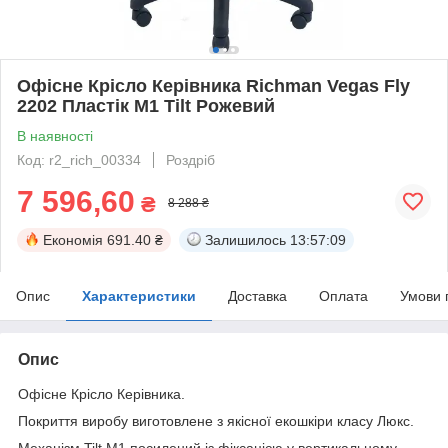
Офісне Крісло Керівника Richman Vegas Fly
2202 Пластік М1 Tilt Рожевий
В наявності
Код: r2_rich_00334
Роздріб
7 596,60
₴
8 288 ₴
Економія
691.40 ₴
Залишилось
13:57:09
Опис
Характеристики
Доставка
Оплата
Умови 
Опис
Офісне Крісло Керівника.
Покриття виробу виготовлене з якісної екошкіри класу Люкс.
Механізм Tilt М1 посилений із фіксацією у вертикальному