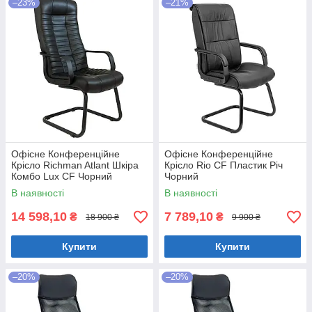
–23%
–21%
Офісне Конференційне
Офісне Конференційне
Крісло Richman Atlant Шкіра
Крісло Rio CF Пластик Річ
Комбо Lux CF Чорний
Чорний
В наявності
В наявності
14 598,10
7 789,10
₴
₴
18 900 ₴
9 900 ₴
Купити
Купити
–20%
–20%