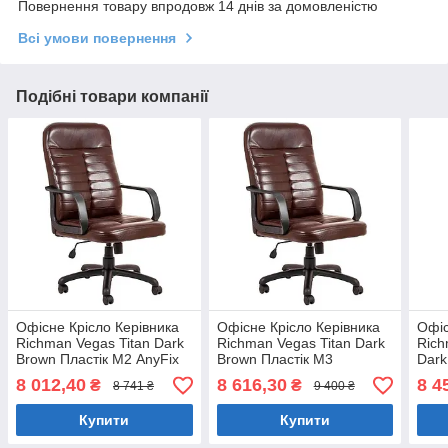
Повернення товару впродовж 14 днів за домовленістю
Всі умови повернення
Подібні товари компанії
Офісне Крісло Керівника
Офісне Крісло Керівника
Офіс
Richman Vegas Titan Dark
Richman Vegas Titan Dark
Rich
Brown Пластік М2 AnyFix
Brown Пластік М3
Dark
Коричневий
MultiBlock Коричневий
Tilt
8 012,40
8 616,30
8 4
₴
₴
8 741 ₴
9 400 ₴
Купити
Купити