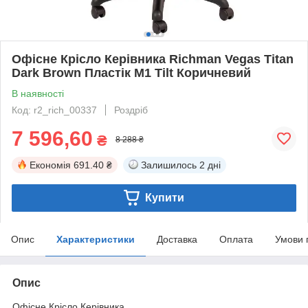
Офісне Крісло Керівника Richman Vegas Titan
Dark Brown Пластік М1 Tilt Коричневий
В наявності
Код: r2_rich_00337
Роздріб
7 596,60
₴
8 288 ₴
Економія
691.40 ₴
Залишилось
2 дні
Купити
Опис
Характеристики
Доставка
Оплата
Умови 
Опис
Офісне Крісло Керівника.