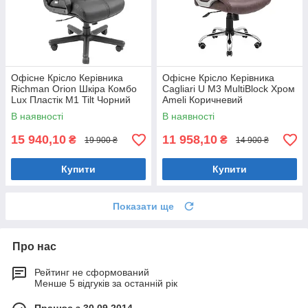
Офісне Крісло Керівника
Офісне Крісло Керівника
Richman Orion Шкіра Комбо
Cagliari U М3 MultiBlock Хром
Lux Пластік М1 Tilt Чорний
Ameli Коричневий
В наявності
В наявності
15 940,10
11 958,10
₴
₴
19 900 ₴
14 900 ₴
Купити
Купити
Показати ще
Про нас
Рейтинг не сформований
Менше 5 відгуків за останній рік