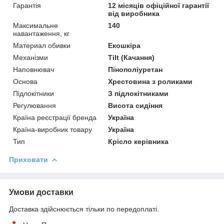
Гарантія
12 місяців офіційної гарантії
від виробника
Максимальне
140
навантаження, кг
Материал обивки
Екошкіра
Механізми
Tilt (Качання)
Наповнювач
Пінополіуретан
Основа
Хрестовина з роликами
Підлокітники
З підлокітниками
Регулювання
Висота сидіння
Країна реєстрації бренда
Україна
Країна-виробник товару
Україна
Тип
Крісло керівника
Приховати
Умови доставки
Доставка здійснюється тільки по передоплаті.