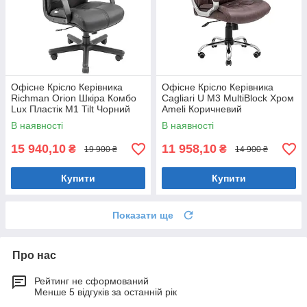
Офісне Крісло Керівника
Офісне Крісло Керівника
Richman Orion Шкіра Комбо
Cagliari U М3 MultiBlock Хром
Lux Пластік М1 Tilt Чорний
Ameli Коричневий
В наявності
В наявності
15 940,10
11 958,10
₴
₴
19 900 ₴
14 900 ₴
Купити
Купити
Показати ще
Про нас
Рейтинг не сформований
Менше 5 відгуків за останній рік