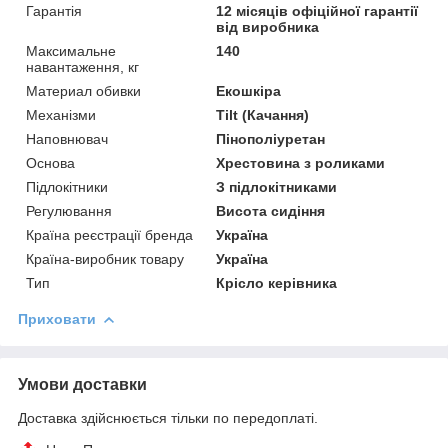
Гарантія
12 місяців офіційної гарантії
від виробника
Максимальне
140
навантаження, кг
Материал обивки
Екошкіра
Механізми
Tilt (Качання)
Наповнювач
Пінополіуретан
Основа
Хрестовина з роликами
Підлокітники
З підлокітниками
Регулювання
Висота сидіння
Країна реєстрації бренда
Україна
Країна-виробник товару
Україна
Тип
Крісло керівника
Приховати
Умови доставки
Доставка здійснюється тільки по передоплаті.