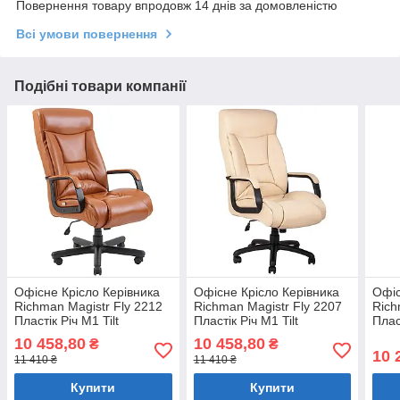
Повернення товару впродовж 14 днів за домовленістю
Всі умови повернення
Подібні товари компанії
Офісне Крісло Керівника
Офісне Крісло Керівника
Офіс
Richman Magistr Fly 2212
Richman Magistr Fly 2207
Rich
Пластік Річ М1 Tilt
Пластік Річ М1 Tilt
Плас
Коричневий
Бежевий
Чор
10 458,80
10 458,80
₴
₴
10 
11 410 ₴
11 410 ₴
Купити
Купити