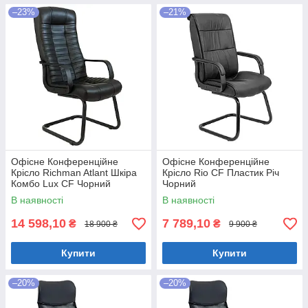
–23%
–21%
Офісне Конференційне
Офісне Конференційне
Крісло Richman Atlant Шкіра
Крісло Rio CF Пластик Річ
Комбо Lux CF Чорний
Чорний
В наявності
В наявності
14 598,10
7 789,10
₴
₴
18 900 ₴
9 900 ₴
Купити
Купити
–20%
–20%