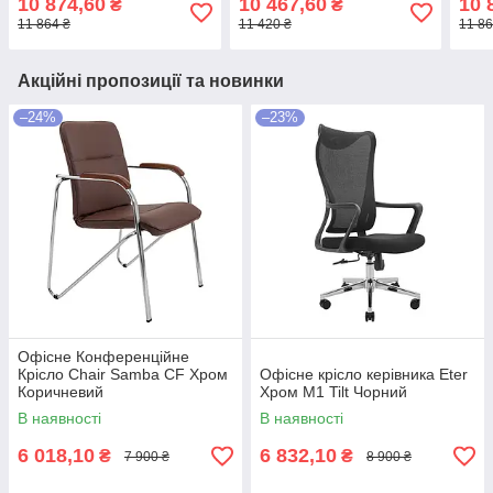
10 874,60
10 467,60
10 
₴
₴
11 864 ₴
11 420 ₴
11 86
Акційні пропозиції та новинки
–24%
–23%
Офісне Конференційне
Крісло Chair Samba CF Хром
Офісне крісло керівника Eter
Коричневий
Хром M1 Tilt Чорний
В наявності
В наявності
6 018,10
6 832,10
₴
₴
7 900 ₴
8 900 ₴