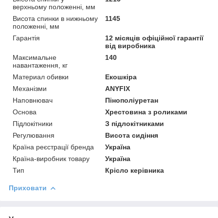
верхньому положенні, мм
Висота спинки в нижньому
1145
положенні, мм
Гарантія
12 місяців офіційної гарантії
від виробника
Максимальне
140
навантаження, кг
Материал обивки
Екошкіра
Механізми
ANYFIX
Наповнювач
Пінополіуретан
Основа
Хрестовина з роликами
Підлокітники
З підлокітниками
Регулювання
Висота сидіння
Країна реєстрації бренда
Україна
Країна-виробник товару
Україна
Тип
Крісло керівника
Приховати