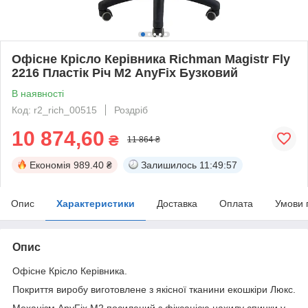
Офісне Крісло Керівника Richman Magistr Fly
2216 Пластік Річ М2 AnyFix Бузковий
В наявності
Код: r2_rich_00515
Роздріб
10 874,60
₴
11 864 ₴
Економія
989.40 ₴
Залишилось
11:49:57
Опис
Характеристики
Доставка
Оплата
Умови 
Опис
Офісне Крісло Керівника.
Покриття виробу виготовлене з якісної тканини екошкіри Люкс.
Механізм AnyFix М2 посилений з фіксацією нахилу спинки у