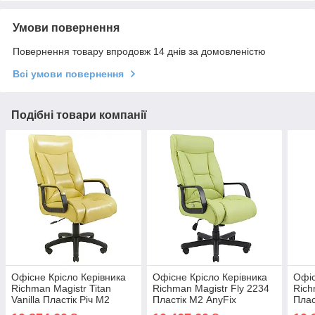
Умови повернення
Повернення товару впродовж 14 днів за домовленістю
Всі умови повернення
Подібні товари компанії
Офісне Крісло Керівника
Офісне Крісло Керівника
Офіс
Richman Magistr Titan
Richman Magistr Fly 2234
Rich
Vanilla Пластік Річ М2
Пластік М2 AnyFix
Плас
AnyFix Ванільний
Зелений
Кор