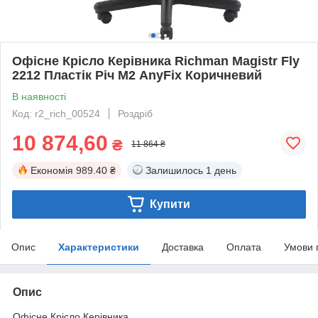
Офісне Крісло Керівника Richman Magistr Fly
2212 Пластік Річ М2 AnyFix Коричневий
В наявності
Код: r2_rich_00524
Роздріб
10 874,60
₴
11 864 ₴
Економія
989.40 ₴
Залишилось
1 день
Купити
Опис
Характеристики
Доставка
Оплата
Умови 
Опис
Офісне Крісло Керівника.