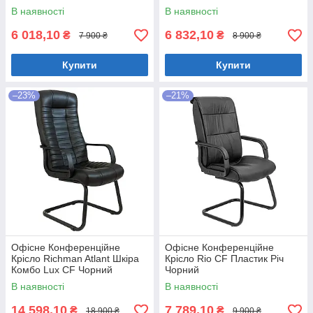
В наявності
В наявності
6 018,10
6 832,10
₴
₴
7 900 ₴
8 900 ₴
Купити
Купити
–23%
–21%
Офісне Конференційне
Офісне Конференційне
Крісло Richman Atlant Шкіра
Крісло Rio CF Пластик Річ
Комбо Lux CF Чорний
Чорний
В наявності
В наявності
14 598,10
7 789,10
₴
₴
18 900 ₴
9 900 ₴