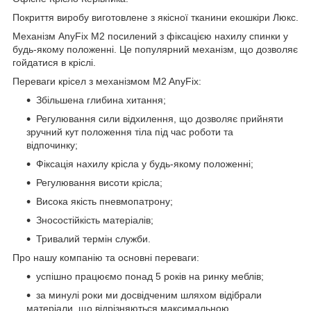
Покриття виробу виготовлене з якісної тканини екошкіри Люкс.
Механізм AnyFix М2 посилений з фіксацією нахилу спинки у
будь-якому положенні. Це популярний механізм, що дозволяє
гойдатися в кріслі.
Переваги крісел з механізмом M2 AnyFix:
Збільшена глибина хитання;
Регулювання сили відхилення, що дозволяє прийняти
зручний кут положення тіла під час роботи та
відпочинку;
Фіксація нахилу крісла у будь-якому положенні;
Регулювання висоти крісла;
Висока якість пневмопатрону;
Зносостійкість матеріалів;
Тривалий термін служби.
Про нашу компанію та основні переваги:
успішно працюємо понад 5 років на ринку меблів;
за минулі роки ми досвідченим шляхом відібрали
матеріали, що відрізняються максимальною