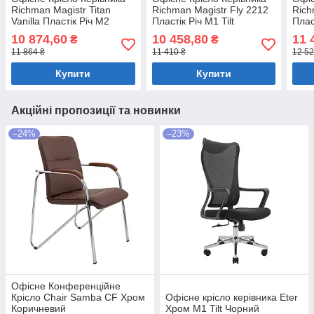
Richman Magistr Titan
Richman Magistr Fly 2212
Rich
Vanilla Пластік Річ М2
Пластік Річ М1 Tilt
Плас
AnyFix Ванільний
Коричневий
Кор
10 874,60
10 458,80
11 
₴
₴
11 864 ₴
11 410 ₴
12 52
Купити
Купити
Акційні пропозиції та новинки
–24%
–23%
Офісне Конференційне
Крісло Chair Samba CF Хром
Офісне крісло керівника Eter
Коричневий
Хром M1 Tilt Чорний