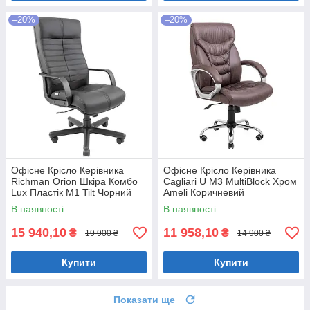
–20%
–20%
Офісне Крісло Керівника
Офісне Крісло Керівника
Richman Orion Шкіра Комбо
Cagliari U М3 MultiBlock Хром
Lux Пластік М1 Tilt Чорний
Ameli Коричневий
В наявності
В наявності
15 940,10
11 958,10
₴
₴
19 900 ₴
14 900 ₴
Купити
Купити
Показати ще