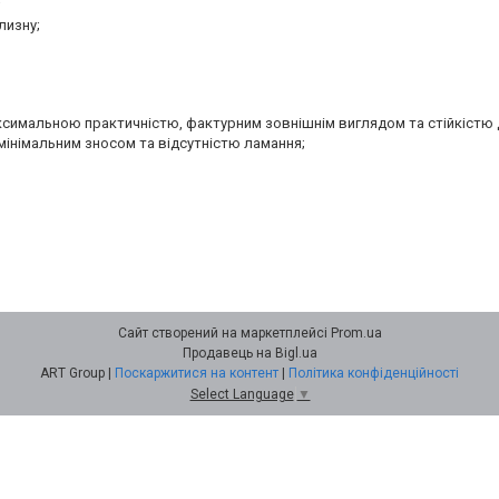
;
лизну;
аксимальною практичністю, фактурним зовнішнім виглядом та стійкістю 
мінімальним зносом та відсутністю ламання;
Сайт створений на маркетплейсі
Prom.ua
Продавець на Bigl.ua
ART Group |
Поскаржитися на контент
|
Політика конфіденційності
Select Language
▼