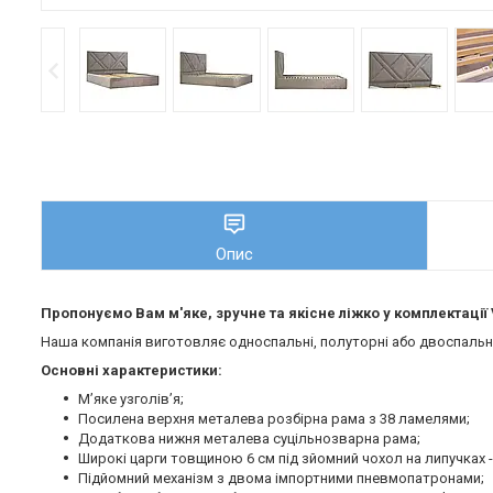
Опис
Пропонуємо Вам м'яке, зручне та якiсне ліжко у комплектації 
Наша компанія виготовляє односпальні, полуторні або двоспальні 
Основні характеристики:
М’яке узголів’я;
Посилена верхня металева розбірна рама з 38 ламелями;
Додаткова нижня металева суцільнозварна рама;
Широкі царги товщиною 6 см під зйомний чохол на липучках -
Підйомний механізм з двома імпортними пневмопатронами;