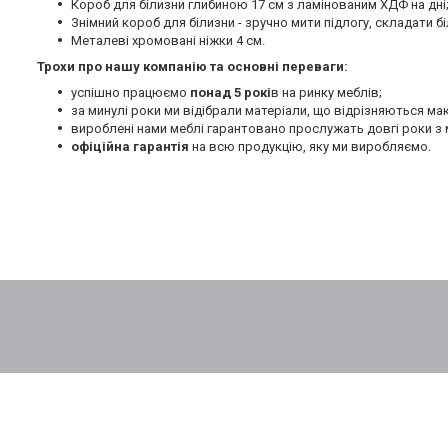
Короб для білизни глибиною 17 см з ламінованим ХДФ на дні
Знімний короб для білизни - зручно мити підлогу, складати бі
Металеві хромовані ніжки 4 см.
Трохи про нашу компанію та основні переваги:
успішно працюємо
понад 5 рокі
в на ринку меблів;
за минулі роки ми відібрали матеріали, що відрізняються м
вироблені нами меблі гарантовано прослужать довгі роки з 
офіційна гарантія
на всю продукцію, яку ми виробляємо.