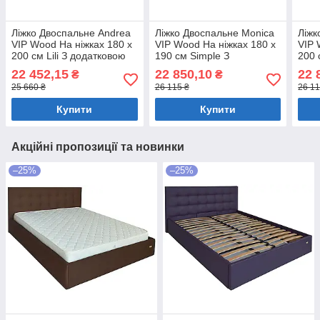
Ліжко Двоспальне Andrea
Ліжко Двоспальне Monica
Ліжк
VIP Wood На ніжках 180 x
VIP Wood На ніжках 180 x
VIP 
200 см Lili З додатковою
190 см Simple З
200 
металевою цільнозварною
додатковою металевою
дод
22 452,15
22 850,10
22 
₴
₴
рамою Темно-сірий
цільнозварною рамою
ціл
25 660 ₴
26 115 ₴
26 11
Сірий
Сіри
Купити
Купити
Акційні пропозиції та новинки
–25%
–25%