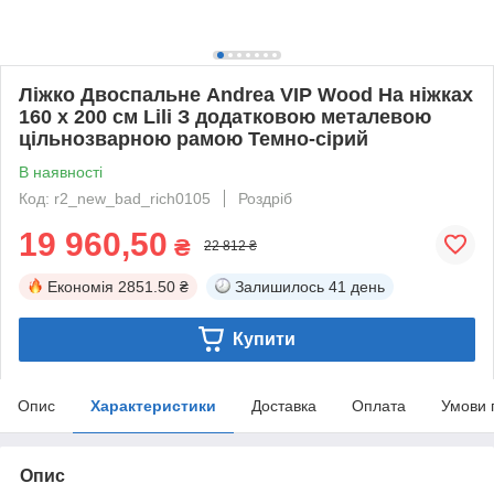
Ліжко Двоспальне Andrea VIP Wood На ніжках
160 x 200 см Lili З додатковою металевою
цільнозварною рамою Темно-сірий
В наявності
Код: r2_new_bad_rich0105
Роздріб
19 960,50
₴
22 812 ₴
Економія
2851.50 ₴
Залишилось
41 день
Купити
Опис
Характеристики
Доставка
Оплата
Умови 
Опис