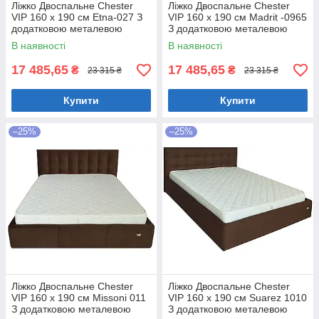
Ліжко Двоспальне Chester
Ліжко Двоспальне Chester
VIP 160 х 190 см Etna-027 З
VIP 160 х 190 см Madrit -0965
додатковою металевою
З додатковою металевою
цільнозварною рамою
цільнозварною рамою
В наявності
В наявності
Коричневий
Фіолетовий
17 485,65
17 485,65
₴
₴
23 315 ₴
23 315 ₴
Купити
Купити
–25%
–25%
Ліжко Двоспальне Chester
Ліжко Двоспальне Chester
VIP 160 х 190 см Missoni 011
VIP 160 х 190 см Suarez 1010
З додатковою металевою
З додатковою металевою