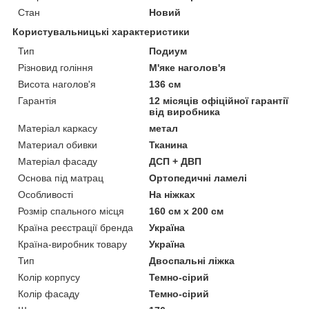
Стан
Новий
Користувальницькі характеристики
Тип
Подиум
Різновид гоління
М'яке наголов'я
Висота наголов'я
136 см
Гарантія
12 місяців офіційної гарантії
від виробника
Матеріал каркасу
метал
Материал обивки
Тканина
Матеріал фасаду
ДСП + ДВП
Основа під матрац
Ортопедичні ламелі
Особливості
На ніжках
Розмір спального місця
160 см х 200 см
Країна реєстрації бренда
Україна
Країна-виробник товару
Україна
Тип
Двоспальні ліжка
Колір корпусу
Темно-сірий
Колір фасаду
Темно-сірий