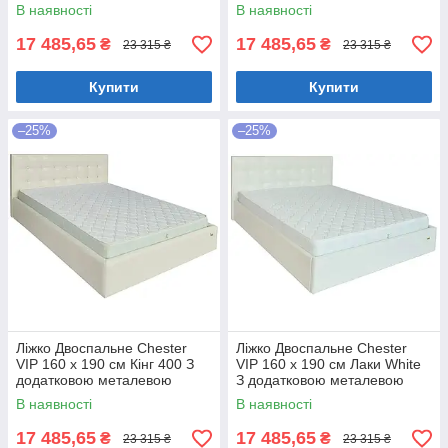
цільнозварною рамою
цільнозварною рамою
В наявності
В наявності
Темно-коричневий
Коричневий
17 485,65
17 485,65
₴
₴
23 315 ₴
23 315 ₴
Купити
Купити
–25%
–25%
Ліжко Двоспальне Chester
Ліжко Двоспальне Chester
VIP 160 х 190 см Кінг 400 З
VIP 160 х 190 см Лаки White
додатковою металевою
З додатковою металевою
цільнозварною рамою C1
цільнозварною рамою Білий
В наявності
В наявності
Білий
17 485,65
17 485,65
₴
₴
23 315 ₴
23 315 ₴