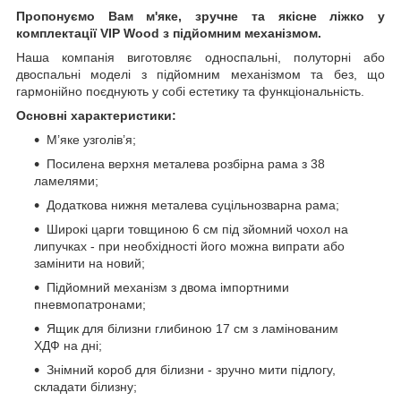
Пропонуємо Вам м'яке, зручне та якiсне ліжко у
комплектації VIP
Wood з підйомним механізмом.
Наша компанія виготовляє односпальні, полуторні або
двоспальні моделі з підйомним механізмом та без, що
гармонійно поєднують у собі естетику та функціональність.
Основні характеристики:
М’яке узголів’я;
Посилена верхня металева розбірна рама з 38
ламелями;
Додаткова нижня металева суцільнозварна рама;
Широкі царги товщиною 6 см під зйомний чохол на
липучках - при необхідності його можна випрати або
замінити на новий;
Підйомний механізм з двома імпортними
пневмопатронами;
Ящик для білизни глибиною 17 см з ламінованим
ХДФ на дні;
Знімний короб для білизни - зручно мити підлогу,
складати білизну;