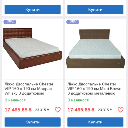
Купити
Купити
–25%
–25%
Ліжко Двоспальне Chester
Ліжко Двоспальне Chester
VIP 160 х 190 см Мадрас
VIP 160 х 190 см Місті Brown
Whisky З додатковою
З додатковою металевою
металевою цільнозварною
цільнозварною рамою
В наявності
В наявності
рамою Коричневий
Коричневий
17 485,65
17 485,65
₴
₴
23 315 ₴
23 315 ₴
Купити
Купити