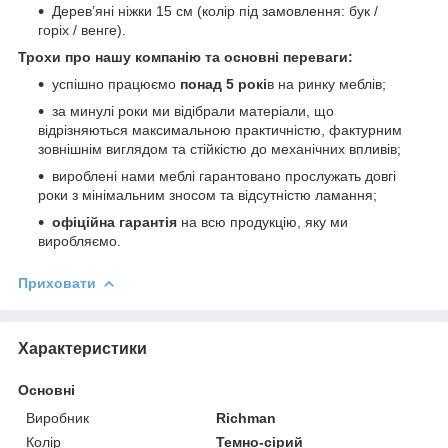
Дерев’яні ніжки 15 см (колір під замовлення: бук /
горіх / венге).
Трохи про нашу компанію та основні переваги:
успішно працюємо
понад 5 рокі
в на ринку меблів;
за минулі роки ми відібрали матеріали, що
відрізняються максимальною практичністю, фактурним
зовнішнім виглядом та стійкістю до механічних впливів;
вироблені нами меблі гарантовано прослужать довгі
роки з мінімальним зносом та відсутністю ламання;
офіційна гарантія
на всю продукцію, яку ми
виробляємо.
Приховати
Характеристики
Основні
Виробник
Richman
Колір
Темно-сірий