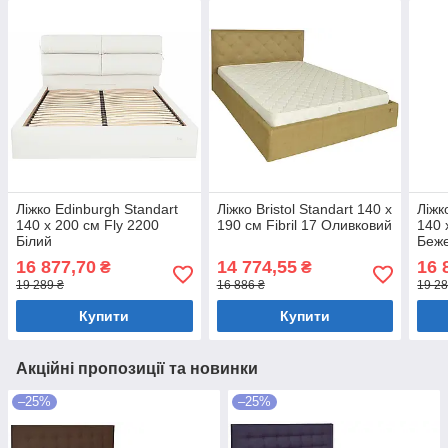
Ліжко Edinburgh Standart
Ліжко Bristol Standart 140 х
Ліжк
140 х 200 см Fly 2200
190 см Fibril 17 Оливковий
140 
Білий
Беж
16 877,70
14 774,55
16 
₴
₴
19 289 ₴
16 886 ₴
19 28
Купити
Купити
Акційні пропозиції та новинки
–25%
–25%