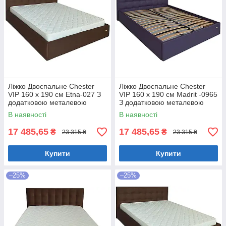
Ліжко Двоспальне Chester
Ліжко Двоспальне Chester
VIP 160 х 190 см Etna-027 З
VIP 160 х 190 см Madrit -0965
додатковою металевою
З додатковою металевою
цільнозварною рамою
цільнозварною рамою
В наявності
В наявності
Коричневий
Фіолетовий
17 485,65
17 485,65
₴
₴
23 315 ₴
23 315 ₴
Купити
Купити
–25%
–25%