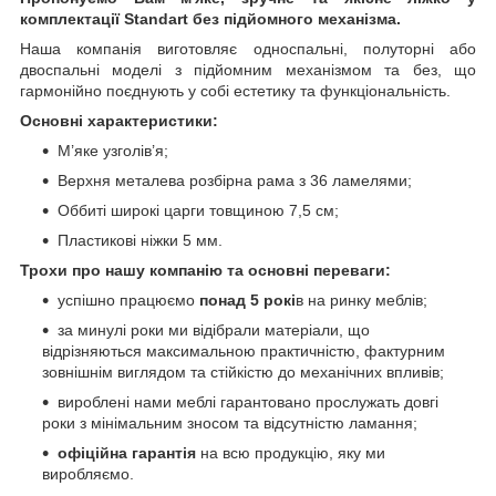
комплектації Standart без підйомного механізма.
Наша компанія виготовляє односпальні, полуторні або
двоспальні моделі з підйомним механізмом та без, що
гармонійно поєднують у собі естетику та функціональність.
Основні характеристики:
М’яке узголів’я;
Верхня металева розбірна рама з 36 ламелями;
Оббиті широкі царги товщиною 7,5 см;
Пластикові ніжки 5 мм.
Трохи про нашу компанію та основні переваги:
успішно працюємо
понад 5 рокі
в на ринку меблів;
за минулі роки ми відібрали матеріали, що
відрізняються максимальною практичністю, фактурним
зовнішнім виглядом та стійкістю до механічних впливів;
вироблені нами меблі гарантовано прослужать довгі
роки з мінімальним зносом та відсутністю ламання;
офіційна гарантія
на всю продукцію, яку ми
виробляємо.