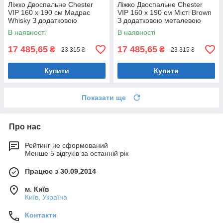
Ліжко Двоспальне Chester
Ліжко Двоспальне Chester
VIP 160 х 190 см Мадрас
VIP 160 х 190 см Місті Brown
Whisky З додатковою
З додатковою металевою
металевою цільнозварною
цільнозварною рамою
В наявності
В наявності
рамою Коричневий
Коричневий
17 485,65
17 485,65
₴
₴
23 315 ₴
23 315 ₴
Купити
Купити
Показати ще
Про нас
Рейтинг не сформований
Менше 5 відгуків за останній рік
Працює з 30.09.2014
м. Київ
Київ, Україна
Контакти