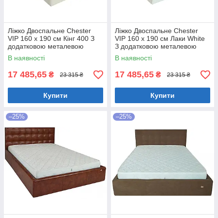
Ліжко Двоспальне Chester
Ліжко Двоспальне Chester
VIP 160 х 190 см Кінг 400 З
VIP 160 х 190 см Лаки White
додатковою металевою
З додатковою металевою
цільнозварною рамою C1
цільнозварною рамою Білий
В наявності
В наявності
Білий
17 485,65
17 485,65
₴
₴
23 315 ₴
23 315 ₴
Купити
Купити
–25%
–25%