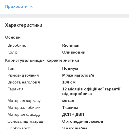
Приховати
Характеристики
Основні
Виробник
Richman
Колір
Оливковий
Користувальницькі характеристики
Тип
Подиум
Різновид гоління
М'яке наголов'я
Висота наголов'я
104 см
Гарантія
12 місяців офіційної гарантії
від виробника
Матеріал каркасу
метал
Материал обивки
Тканина
Матеріал фасаду
ДСП + ДВП
Основа під матрац
Ортопедичні ламелі
Особливості
З узголів'ям