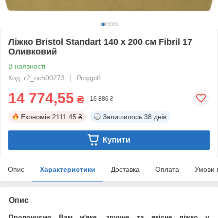
Ліжко Bristol Standart 140 х 200 см Fibril 17
Оливковий
В наявності
Код: r2_rich00273
Роздріб
14 774,55
₴
16 886 ₴
Економія
2111.45 ₴
Залишилось
38 днів
Купити
Опис
Характеристики
Доставка
Оплата
Умови 
Опис
Пропонуємо Вам м'яке, зручне та якiсне ліжко у