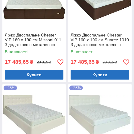
Ліжко Двоспальне Chester
Ліжко Двоспальне Chester
VIP 160 х 190 см Missoni 011
VIP 160 х 190 см Suarez 1010
З додатковою металевою
З додатковою металевою
цільнозварною рамою
цільнозварною рамою
В наявності
В наявності
Темно-коричневий
Коричневий
17 485,65
17 485,65
₴
₴
23 315 ₴
23 315 ₴
Купити
Купити
–25%
–25%