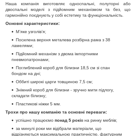
Наша компанія виготовляє односпальні, полуторні або
двоспальні моделі з підйомним механізмом та без, що
гармонійно поєднують у собі естетику та функціональність.
Основні характеристики:
М’яке узголів’я;
Посилена верхня металева розбірна рама з 38
ламелями;
Підйомний механізм з двома імпортними
пневмопатронами;
Поглиблений короб для білизни 18,5 см зі спан
бондом на дні;
Оббиті широкі царги товщиною 7,5 см;
Знімний короб для білизни - зручно мити підлогу,
складати білизну;
Пластикові ніжки 5 мм.
Трохи про нашу компанію та основні переваги:
успішно працюємо
понад 5 рокі
в на ринку меблів;
за минулі роки ми відібрали матеріали, що
відрізняються максимальною практичністю, фактурним