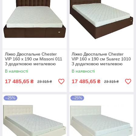
Ліжко Двоспальне Chester
Ліжко Двоспальне Chester
VIP 160 х 190 см Missoni 011
VIP 160 х 190 см Suarez 1010
З додатковою металевою
З додатковою металевою
цільнозварною рамою
цільнозварною рамою
В наявності
В наявності
Темно-коричневий
Коричневий
17 485,65
17 485,65
₴
₴
23 315 ₴
23 315 ₴
–25%
–25%