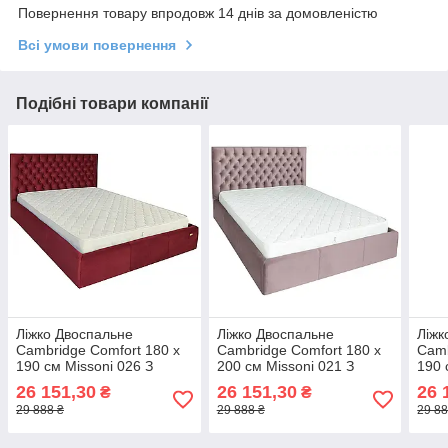
Повернення товару впродовж 14 днів за домовленістю
Всі умови повернення
Подібні товари компанії
Ліжко Двоспальне
Ліжко Двоспальне
Ліжк
Cambridge Comfort 180 х
Cambridge Comfort 180 х
Camb
190 см Missoni 026 З
200 см Missoni 021 З
190 
підйомним механізмом та
підйомним механізмом та
підй
26 151,30
26 151,30
26 
₴
₴
нішою для білизни
нішою для білизни Темно-
нішо
29 888 ₴
29 888 ₴
29 88
Бордовий
рожевий
кори