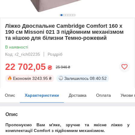
Ліжко Двоспальне Cambridge Comfort 160 х
190 см Missoni 021 З підйомним механізмом
та нішою для білизни Темно-рожевий
В наявності
Код: r2_rich02235
Роздріб
22 702,05
₴
25 946 ₴
Економія
3243.95 ₴
Залишилось
08:40:52
Опис
Характеристики
Доставка
Оплата
Умови 
Опис
Пропонуємо Вам м'яке, зручне та якiсне ліжко у
комплектації Comfort з підйомним механізмом.