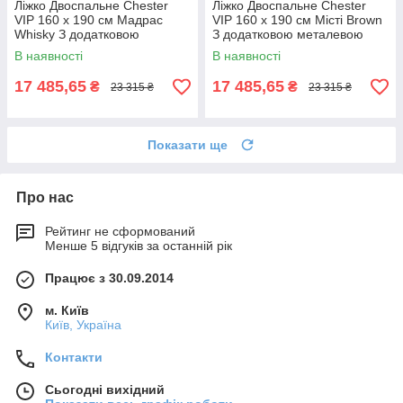
Ліжко Двоспальне Chester
Ліжко Двоспальне Chester
VIP 160 х 190 см Мадрас
VIP 160 х 190 см Місті Brown
Whisky З додатковою
З додатковою металевою
металевою цільнозварною
цільнозварною рамою
В наявності
В наявності
рамою Коричневий
Коричневий
17 485,65
17 485,65
₴
₴
23 315 ₴
23 315 ₴
Показати ще
Про нас
Рейтинг не сформований
Менше 5 відгуків за останній рік
Працює з 30.09.2014
м. Київ
Київ, Україна
Контакти
Сьогодні вихідний