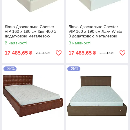
Ліжко Двоспальне Chester
Ліжко Двоспальне Chester
VIP 160 х 190 см Кінг 400 З
VIP 160 х 190 см Лаки White
додатковою металевою
З додатковою металевою
цільнозварною рамою C1
цільнозварною рамою Білий
В наявності
В наявності
Білий
17 485,65
17 485,65
₴
₴
23 315 ₴
23 315 ₴
–25%
–25%