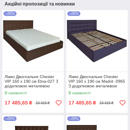
Акційні пропозиції та новинки
–25%
–25%
Ліжко Двоспальне Chester
Ліжко Двоспальне Chester
VIP 160 х 190 см Etna-027 З
VIP 160 х 190 см Madrit -0965
додатковою металевою
З додатковою металевою
цільнозварною рамою
цільнозварною рамою
В наявності
В наявності
Коричневий
Фіолетовий
17 485,65
17 485,65
₴
₴
23 315 ₴
23 315 ₴
–25%
–25%