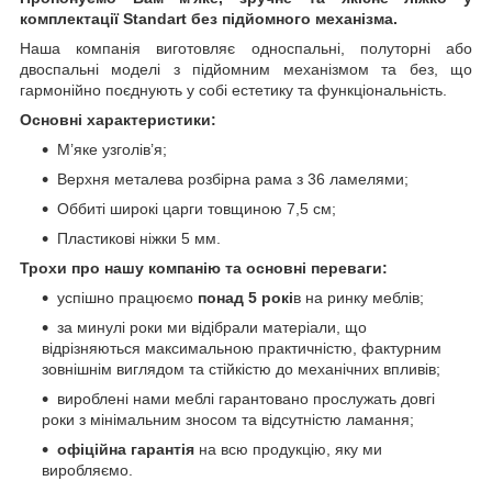
комплектації Standart без підйомного механізма.
Наша компанія виготовляє односпальні, полуторні або
двоспальні моделі з підйомним механізмом та без, що
гармонійно поєднують у собі естетику та функціональність.
Основні характеристики:
М’яке узголів’я;
Верхня металева розбірна рама з 36 ламелями;
Оббиті широкі царги товщиною 7,5 см;
Пластикові ніжки 5 мм.
Трохи про нашу компанію та основні переваги:
успішно працюємо
понад 5 рокі
в на ринку меблів;
за минулі роки ми відібрали матеріали, що
відрізняються максимальною практичністю, фактурним
зовнішнім виглядом та стійкістю до механічних впливів;
вироблені нами меблі гарантовано прослужать довгі
роки з мінімальним зносом та відсутністю ламання;
офіційна гарантія
на всю продукцію, яку ми
виробляємо.