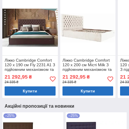
Ліжко Cambridge Comfort
Ліжко Cambridge Comfort
Ліжк
120 х 190 см Fly 2231 A1 З
120 х 200 см Місті Milk З
120 
підйомним механізмом та
підйомним механізмом та
З пі
нішою для білизни Темно-
нішою для білизни
та н
21 292,95
21 292,95
21 
₴
₴
коричневий
Бежевий
Беж
24 335 ₴
24 335 ₴
24 33
Купити
Купити
Акційні пропозиції та новинки
–25%
–25%