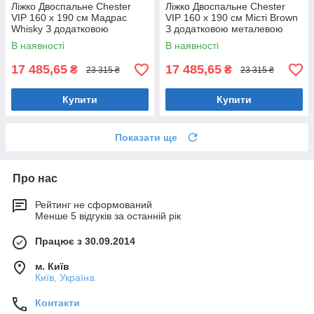
Ліжко Двоспальне Chester
Ліжко Двоспальне Chester
VIP 160 х 190 см Мадрас
VIP 160 х 190 см Місті Brown
Whisky З додатковою
З додатковою металевою
металевою цільнозварною
цільнозварною рамою
В наявності
В наявності
рамою Коричневий
Коричневий
17 485,65
17 485,65
₴
₴
23 315 ₴
23 315 ₴
Купити
Купити
Показати ще
Про нас
Рейтинг не сформований
Менше 5 відгуків за останній рік
Працює з 30.09.2014
м. Київ
Київ, Україна
Контакти