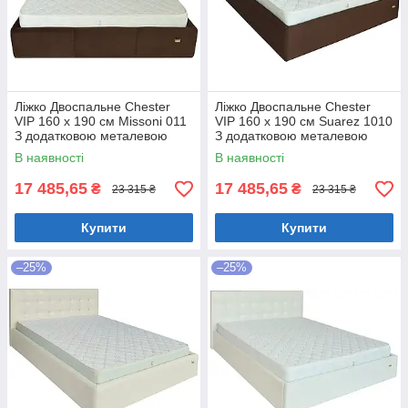
Ліжко Двоспальне Chester
Ліжко Двоспальне Chester
VIP 160 х 190 см Missoni 011
VIP 160 х 190 см Suarez 1010
З додатковою металевою
З додатковою металевою
цільнозварною рамою
цільнозварною рамою
В наявності
В наявності
Темно-коричневий
Коричневий
17 485,65
17 485,65
₴
₴
23 315 ₴
23 315 ₴
Купити
Купити
–25%
–25%