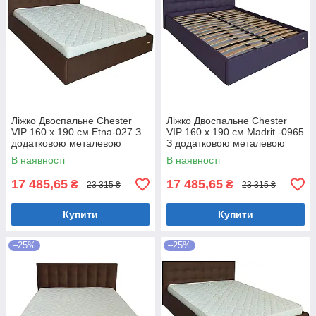
Ліжко Двоспальне Chester
Ліжко Двоспальне Chester
VIP 160 х 190 см Etna-027 З
VIP 160 х 190 см Madrit -0965
додатковою металевою
З додатковою металевою
цільнозварною рамою
цільнозварною рамою
В наявності
В наявності
Коричневий
Фіолетовий
17 485,65
17 485,65
₴
₴
23 315 ₴
23 315 ₴
Купити
Купити
–25%
–25%