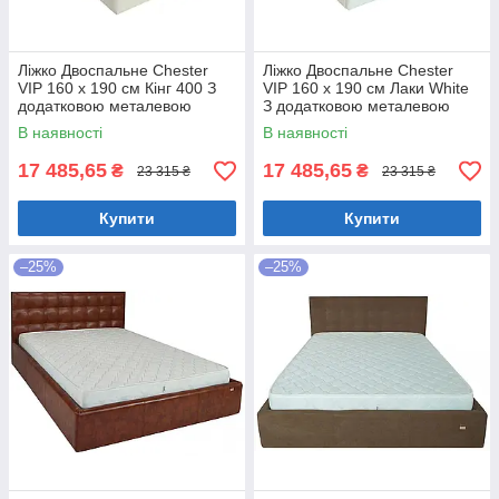
Ліжко Двоспальне Chester
Ліжко Двоспальне Chester
VIP 160 х 190 см Кінг 400 З
VIP 160 х 190 см Лаки White
додатковою металевою
З додатковою металевою
цільнозварною рамою C1
цільнозварною рамою Білий
В наявності
В наявності
Білий
17 485,65
17 485,65
₴
₴
23 315 ₴
23 315 ₴
Купити
Купити
–25%
–25%