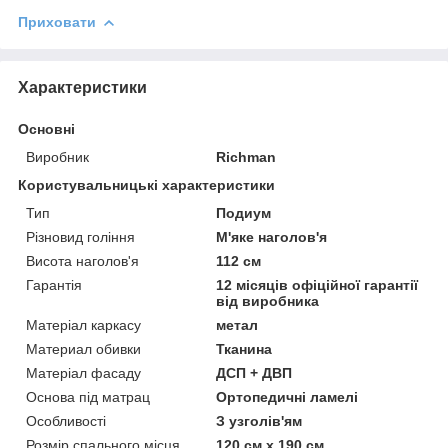
Приховати
Характеристики
Основні
Виробник
Richman
Користувальницькі характеристики
Тип
Подиум
Різновид гоління
М'яке наголов'я
Висота наголов'я
112 см
Гарантія
12 місяців офіційної гарантії
від виробника
Матеріал каркасу
метал
Материал обивки
Тканина
Матеріал фасаду
ДСП + ДВП
Основа під матрац
Ортопедичні ламелі
Особливості
З узголів'ям
Розмір спального місця
120 см х 190 см