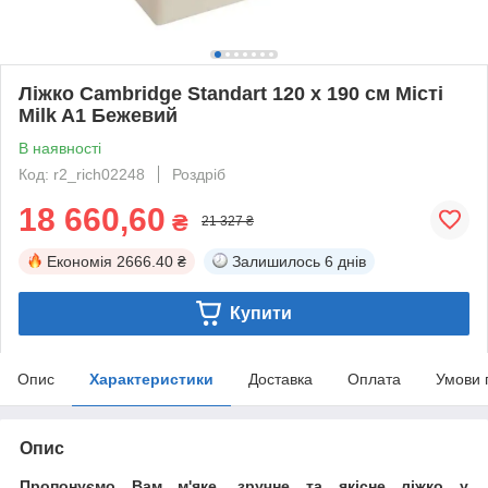
Ліжко Cambridge Standart 120 х 190 см Місті
Milk A1 Бежевий
В наявності
Код: r2_rich02248
Роздріб
18 660,60
₴
21 327 ₴
Економія
2666.40 ₴
Залишилось
6 днів
Купити
Опис
Характеристики
Доставка
Оплата
Умови 
Опис
Пропонуємо Вам м'яке, зручне та якiсне ліжко у