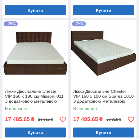
Купити
Купити
–25%
–25%
Ліжко Двоспальне Chester
Ліжко Двоспальне Chester
VIP 160 х 190 см Missoni 011
VIP 160 х 190 см Suarez 1010
З додатковою металевою
З додатковою металевою
цільнозварною рамою
цільнозварною рамою
В наявності
В наявності
Темно-коричневий
Коричневий
17 485,65
17 485,65
₴
₴
23 315 ₴
23 315 ₴
Купити
Купити