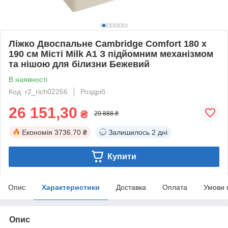
Ліжко Двоспальне Cambridge Comfort 180 х
190 см Місті Milk A1 З підйомним механізмом
та нішою для білизни Бежевий
В наявності
Код: r2_rich02256
Роздріб
26 151,30
₴
29 888 ₴
Економія
3736.70 ₴
Залишилось
2 дні
Купити
Опис
Характеристики
Доставка
Оплата
Умови 
Опис