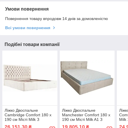
Умови повернення
Повернення товару впродовж 14 днів за домовленістю
Всі умови повернення
Подібні товари компанії
Ліжко Двоспальне
Ліжко Двоспальне
Ліжк
Cambridge Comfort 180 х
Manchester Comfort 180 х
Comf
190 см Місті Milk З
190 см Місті Milk A1 З
Milk
підйомним механізмом та
підйомним механізмом та
меха
26 151,30
19 805,10
24 
₴
₴