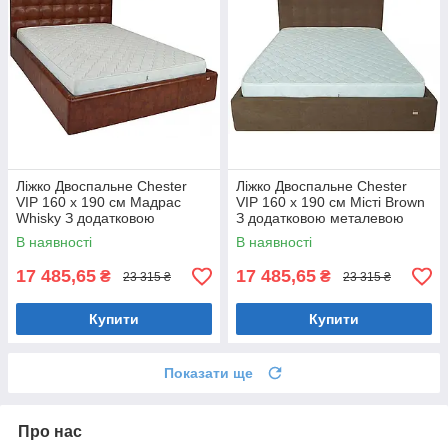
Ліжко Двоспальне Chester
Ліжко Двоспальне Chester
VIP 160 х 190 см Мадрас
VIP 160 х 190 см Місті Brown
Whisky З додатковою
З додатковою металевою
металевою цільнозварною
цільнозварною рамою
В наявності
В наявності
рамою Коричневий
Коричневий
17 485,65
17 485,65
₴
₴
23 315 ₴
23 315 ₴
Купити
Купити
Показати ще
Про нас