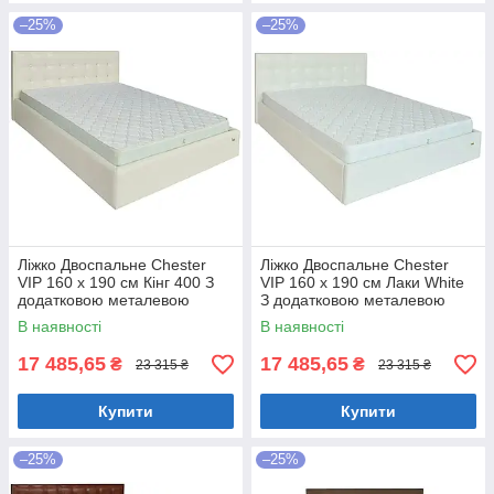
–25%
–25%
Ліжко Двоспальне Chester
Ліжко Двоспальне Chester
VIP 160 х 190 см Кінг 400 З
VIP 160 х 190 см Лаки White
додатковою металевою
З додатковою металевою
цільнозварною рамою C1
цільнозварною рамою Білий
В наявності
В наявності
Білий
17 485,65
17 485,65
₴
₴
23 315 ₴
23 315 ₴
Купити
Купити
–25%
–25%