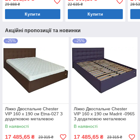
нішою для білизни
нішою для білизни
біли
29 888 ₴
22 635 ₴
28 53
Бежевий
Бежевий
Купити
Купити
Акційні пропозиції та новинки
–25%
–25%
Ліжко Двоспальне Chester
Ліжко Двоспальне Chester
VIP 160 х 190 см Etna-027 З
VIP 160 х 190 см Madrit -0965
додатковою металевою
З додатковою металевою
цільнозварною рамою
цільнозварною рамою
В наявності
В наявності
Коричневий
Фіолетовий
17 485,65
17 485,65
₴
₴
23 315 ₴
23 315 ₴