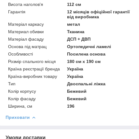
Висота наголов'я
112 см
Гарантія
12 місяців офіційної гарантії
від виробника
Матеріал каркасу
метал
Материал обивки
Тканина
Матеріал фасаду
ДСП + ДВП
Основа під матрац
Ортопедичні ламелі
Особливості
Посилена основа
Розмір спального місця
180 см х 190 см
Країна реєстрації бренда
Україна
Країна-виробник товару
Україна
Тип
Двоспальні ліжка
Колір корпусу
Бежевий
Колір фасаду
Бежевий
Ширина, см
196
Приховати
Умови доставки