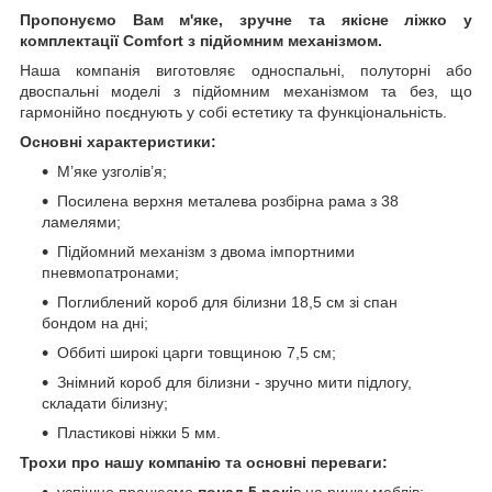
Пропонуємо Вам м'яке, зручне та якiсне ліжко у
комплектації Comfort з підйомним механізмом.
Наша компанія виготовляє односпальні, полуторні або
двоспальні моделі з підйомним механізмом та без, що
гармонійно поєднують у собі естетику та функціональність.
Основні характеристики:
М’яке узголів’я;
Посилена верхня металева розбірна рама з 38
ламелями;
Підйомний механізм з двома імпортними
пневмопатронами;
Поглиблений короб для білизни 18,5 см зі спан
бондом на дні;
Оббиті широкі царги товщиною 7,5 см;
Знімний короб для білизни - зручно мити підлогу,
складати білизну;
Пластикові ніжки 5 мм.
Трохи про нашу компанію та основні переваги:
успішно працюємо
понад 5 рокі
в на ринку меблів;