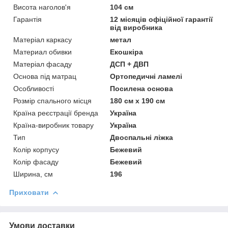
Висота наголов'я
104 см
Гарантія
12 місяців офіційної гарантії
від виробника
Матеріал каркасу
метал
Материал обивки
Екошкіра
Матеріал фасаду
ДСП + ДВП
Основа під матрац
Ортопедичні ламелі
Особливості
Посилена основа
Розмір спального місця
180 см х 190 см
Країна реєстрації бренда
Україна
Країна-виробник товару
Україна
Тип
Двоспальні ліжка
Колір корпусу
Бежевий
Колір фасаду
Бежевий
Ширина, см
196
Приховати
Умови доставки