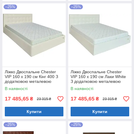
–25%
–25%
Ліжко Двоспальне Chester
Ліжко Двоспальне Chester
VIP 160 х 190 см Кінг 400 З
VIP 160 х 190 см Лаки White
додатковою металевою
З додатковою металевою
цільнозварною рамою C1
цільнозварною рамою Білий
В наявності
В наявності
Білий
17 485,65
17 485,65
₴
₴
23 315 ₴
23 315 ₴
Купити
Купити
–25%
–25%