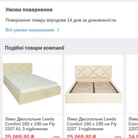
Умови повернення
Повернення товару впродовж 14 днів за домовленістю
Всі умови повернення
Подібні товари компанії
Ліжко Двоспальне Leeds
Ліжко Двоспальне Leeds
Ліжк
Comfort 180 х 190 см Fly
Comfort 180 х 190 см Fly
Comf
2207 A1 З підйомним
2207 З підйомним
2207
механізмом та нішою для
механізмом та нішою для
меха
25 069,80
25 069,80
24 
₴
₴