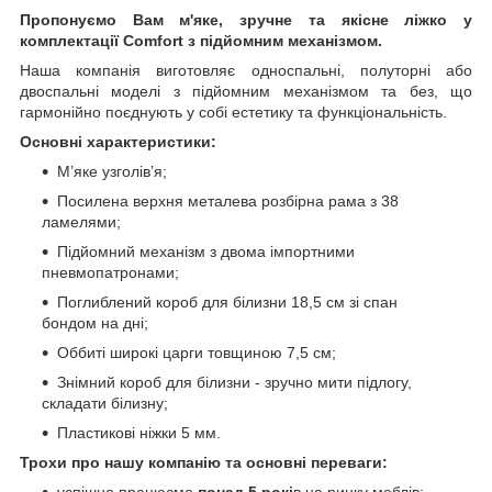
Пропонуємо Вам м'яке, зручне та якiсне ліжко у
комплектації Comfort з підйомним механізмом.
Наша компанія виготовляє односпальні, полуторні або
двоспальні моделі з підйомним механізмом та без, що
гармонійно поєднують у собі естетику та функціональність.
Основні характеристики:
М’яке узголів’я;
Посилена верхня металева розбірна рама з 38
ламелями;
Підйомний механізм з двома імпортними
пневмопатронами;
Поглиблений короб для білизни 18,5 см зі спан
бондом на дні;
Оббиті широкі царги товщиною 7,5 см;
Знімний короб для білизни - зручно мити підлогу,
складати білизну;
Пластикові ніжки 5 мм.
Трохи про нашу компанію та основні переваги:
успішно працюємо
понад 5 рокі
в на ринку меблів;