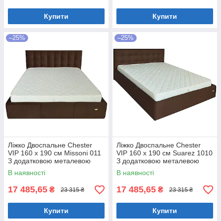
Купити
Купити
–25%
–25%
Ліжко Двоспальне Chester
Ліжко Двоспальне Chester
VIP 160 х 190 см Missoni 011
VIP 160 х 190 см Suarez 1010
З додатковою металевою
З додатковою металевою
цільнозварною рамою
цільнозварною рамою
В наявності
В наявності
Темно-коричневий
Коричневий
17 485,65
17 485,65
₴
₴
23 315 ₴
23 315 ₴
Купити
Купити