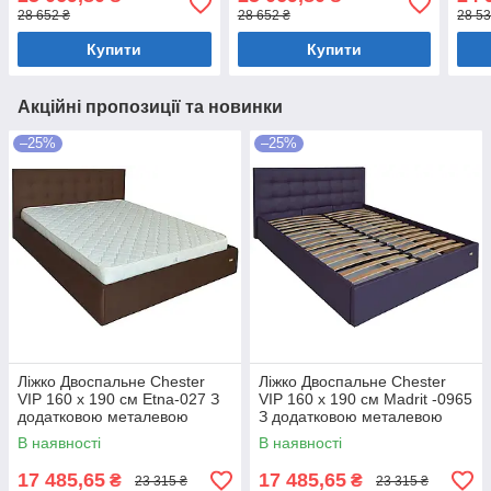
білизни Бежевий
білизни Бежевий
біли
28 652 ₴
28 652 ₴
28 53
Купити
Купити
Акційні пропозиції та новинки
–25%
–25%
Ліжко Двоспальне Chester
Ліжко Двоспальне Chester
VIP 160 х 190 см Etna-027 З
VIP 160 х 190 см Madrit -0965
додатковою металевою
З додатковою металевою
цільнозварною рамою
цільнозварною рамою
В наявності
В наявності
Коричневий
Фіолетовий
17 485,65
17 485,65
₴
₴
23 315 ₴
23 315 ₴