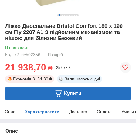
Ліжко Двоспальне Bristol Comfort 180 х 190
см Fly 2207 A1 З підйомним механізмом та
нішою для білизни Бежевий
В наявності
Код: r2_rich02356
Роздріб
21 938,70
₴
25 073 ₴
Економія
3134.30 ₴
Залишилось
4 дні
Купити
Опис
Характеристики
Доставка
Оплата
Умови 
Опис