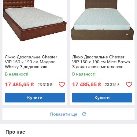
Ліжко Двоспальне Chester
Ліжко Двоспальне Chester
VIP 160 х 190 см Мадрас
VIP 160 х 190 см Місті Brown
Whisky З додатковою
З додатковою металевою
металевою цільнозварною
цільнозварною рамою
В наявності
В наявності
рамою Коричневий
Коричневий
17 485,65
17 485,65
₴
₴
23 315 ₴
23 315 ₴
Купити
Купити
Показати ще
Про нас