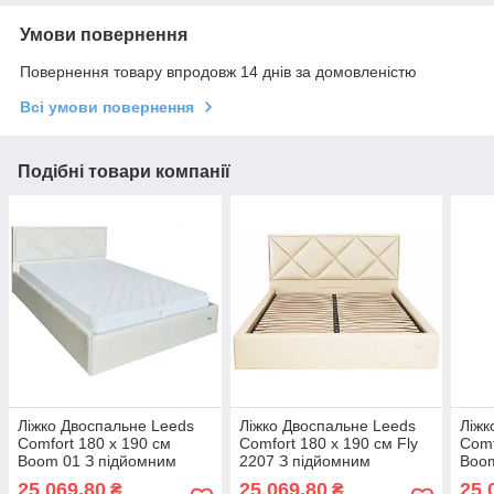
Умови повернення
Повернення товару впродовж 14 днів за домовленістю
Всі умови повернення
Подібні товари компанії
Ліжко Двоспальне Leeds
Ліжко Двоспальне Leeds
Ліжк
Comfort 180 х 190 см
Comfort 180 х 190 см Fly
Comf
Boom 01 З підйомним
2207 З підйомним
Boom
механізмом та нішою для
механізмом та нішою для
меха
25 069,80
25 069,80
25 
₴
₴