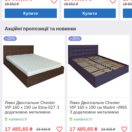
білизни Білий
білизни Бежевий
біли
28 652 ₴
28 652 ₴
28 65
Купити
Купити
Акційні пропозиції та новинки
–25%
–25%
Ліжко Двоспальне Chester
Ліжко Двоспальне Chester
VIP 160 х 190 см Etna-027 З
VIP 160 х 190 см Madrit -0965
додатковою металевою
З додатковою металевою
цільнозварною рамою
цільнозварною рамою
В наявності
В наявності
Коричневий
Фіолетовий
17 485,65
17 485,65
₴
₴
23 315 ₴
23 315 ₴