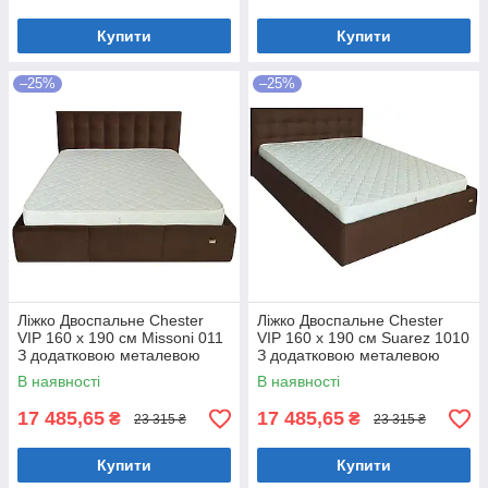
Купити
Купити
–25%
–25%
Ліжко Двоспальне Chester
Ліжко Двоспальне Chester
VIP 160 х 190 см Missoni 011
VIP 160 х 190 см Suarez 1010
З додатковою металевою
З додатковою металевою
цільнозварною рамою
цільнозварною рамою
В наявності
В наявності
Темно-коричневий
Коричневий
17 485,65
17 485,65
₴
₴
23 315 ₴
23 315 ₴
Купити
Купити