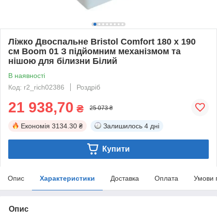
Ліжко Двоспальне Bristol Comfort 180 х 190
см Boom 01 З підйомним механізмом та
нішою для білизни Білий
В наявності
Код: r2_rich02386
Роздріб
21 938,70
₴
25 073 ₴
Економія
3134.30 ₴
Залишилось
4 дні
Купити
Опис
Характеристики
Доставка
Оплата
Умови 
Опис