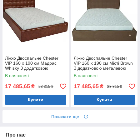
Ліжко Двоспальне Chester
Ліжко Двоспальне Chester
VIP 160 х 190 см Мадрас
VIP 160 х 190 см Місті Brown
Whisky З додатковою
З додатковою металевою
металевою цільнозварною
цільнозварною рамою
В наявності
В наявності
рамою Коричневий
Коричневий
17 485,65
17 485,65
₴
₴
23 315 ₴
23 315 ₴
Купити
Купити
Показати ще
Про нас