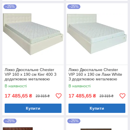
–25%
–25%
Ліжко Двоспальне Chester
Ліжко Двоспальне Chester
VIP 160 х 190 см Кінг 400 З
VIP 160 х 190 см Лаки White
додатковою металевою
З додатковою металевою
цільнозварною рамою C1
цільнозварною рамою Білий
В наявності
В наявності
Білий
17 485,65
17 485,65
₴
₴
23 315 ₴
23 315 ₴
Купити
Купити
–25%
–25%