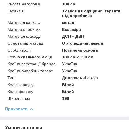
Висота наголов'я
104 см
Гарантія
12 місяців офіційної гарантії
від виробника
Матеріал каркасу
метал
Материал обивки
Екошкіра
Матеріал фасаду
ДСП + ДВП
Основа під матрац
Ортопедичні ламелі
Особливості
Посилена основа
Розмір спального місця
180 см х 190 см
Країна реєстрації бренда
Україна
Країна-виробник товару
Україна
Тип
Двоспальні ліжка
Колір корпусу
Білий
Колір фасаду
Білий
Ширина, см
196
Приховати
Умови доставки