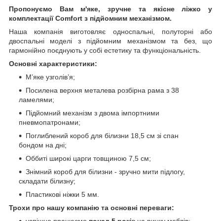
Пропонуємо Вам м'яке, зручне та якiсне ліжко у
комплектації Comfort з підйомним механізмом.
Наша компанія виготовляє односпальні, полуторні або
двоспальні моделі з підйомним механізмом та без, що
гармонійно поєднують у собі естетику та функціональність.
Основні характеристики:
М’яке узголів’я;
Посилена верхня металева розбірна рама з 38
ламелями;
Підйомний механізм з двома імпортними
пневмопатронами;
Поглиблений короб для білизни 18,5 см зі спан
бондом на дні;
Оббиті широкі царги товщиною 7,5 см;
Знімний короб для білизни - зручно мити підлогу,
складати білизну;
Пластикові ніжки 5 мм.
Трохи про нашу компанію та основні переваги:
успішно працюємо
понад 5 рокі
в на ринку меблів;