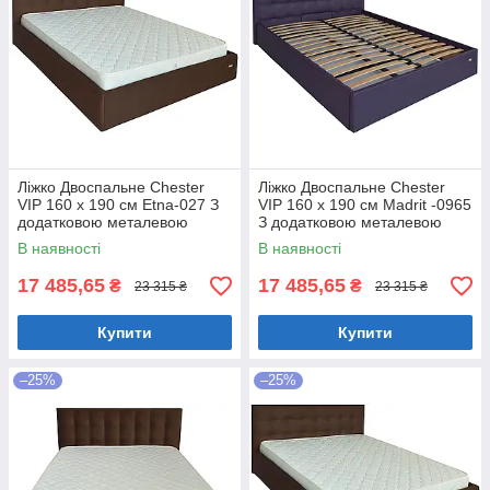
Ліжко Двоспальне Chester
Ліжко Двоспальне Chester
VIP 160 х 190 см Etna-027 З
VIP 160 х 190 см Madrit -0965
додатковою металевою
З додатковою металевою
цільнозварною рамою
цільнозварною рамою
В наявності
В наявності
Коричневий
Фіолетовий
17 485,65
17 485,65
₴
₴
23 315 ₴
23 315 ₴
Купити
Купити
–25%
–25%