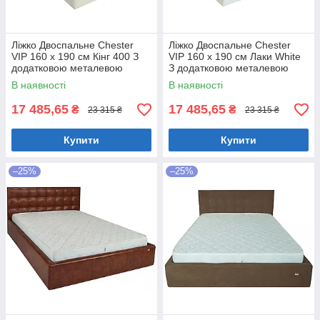
Ліжко Двоспальне Chester
Ліжко Двоспальне Chester
VIP 160 х 190 см Кінг 400 З
VIP 160 х 190 см Лаки White
додатковою металевою
З додатковою металевою
цільнозварною рамою C1
цільнозварною рамою Білий
В наявності
В наявності
Білий
17 485,65
17 485,65
₴
₴
23 315 ₴
23 315 ₴
Купити
Купити
–25%
–25%