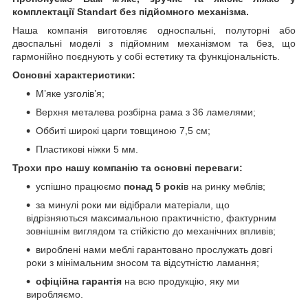
комплектації Standart без підйомного механізма.
Наша компанія виготовляє односпальні, полуторні або
двоспальні моделі з підйомним механізмом та без, що
гармонійно поєднують у собі естетику та функціональність.
Основні характеристики:
М’яке узголів’я;
Верхня металева розбірна рама з 36 ламелями;
Оббиті широкі царги товщиною 7,5 см;
Пластикові ніжки 5 мм.
Трохи про нашу компанію та основні переваги:
успішно працюємо
понад 5 рокі
в на ринку меблів;
за минулі роки ми відібрали матеріали, що
відрізняються максимальною практичністю, фактурним
зовнішнім виглядом та стійкістю до механічних впливів;
вироблені нами меблі гарантовано прослужать довгі
роки з мінімальним зносом та відсутністю ламання;
офіційна гарантія
на всю продукцію, яку ми
виробляємо.