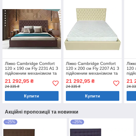
Ліжко Cambridge Comfort
Ліжко Cambridge Comfort
Ліжк
120 х 190 см Fly 2231 A1 З
120 х 200 см Fly 2207 A1 З
120 
підйомним механізмом та
підйомним механізмом та
підй
нішою для білизни Темно-
нішою для білизни
нішо
21 292,95
21 292,95
21 
₴
₴
коричневий
Бежевий
кори
24 335 ₴
24 335 ₴
24 33
Купити
Купити
Акційні пропозиції та новинки
–25%
–25%