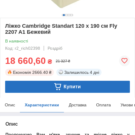
Ліжко Cambridge Standart 120 х 190 см Fly
2207 A1 Бежевий
В наявності
Код: r2_rich02398
Роздріб
18 660,60
₴
21 327 ₴
Економія
2666.40 ₴
Залишилось
4 дні
Купити
Опис
Характеристики
Доставка
Оплата
Умови 
Опис
Пропонуємо Вам м'яке, зручне та якiсне ліжко у