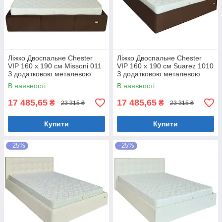
Ліжко Двоспальне Chester
Ліжко Двоспальне Chester
VIP 160 х 190 см Missoni 011
VIP 160 х 190 см Suarez 1010
З додатковою металевою
З додатковою металевою
цільнозварною рамою
цільнозварною рамою
В наявності
В наявності
Темно-коричневий
Коричневий
17 485,65
17 485,65
₴
₴
23 315 ₴
23 315 ₴
Купити
Купити
–25%
–25%