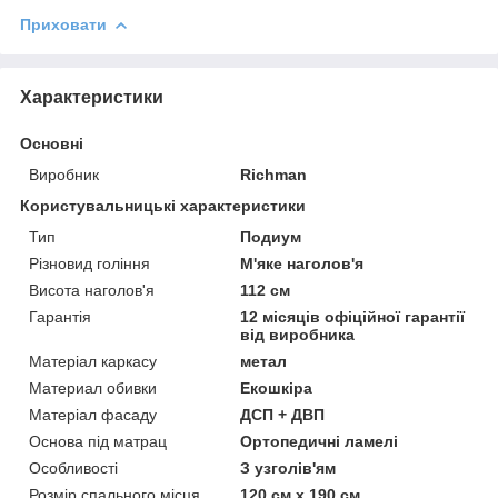
Приховати
Характеристики
Основні
Виробник
Richman
Користувальницькі характеристики
Тип
Подиум
Різновид гоління
М'яке наголов'я
Висота наголов'я
112 см
Гарантія
12 місяців офіційної гарантії
від виробника
Матеріал каркасу
метал
Материал обивки
Екошкіра
Матеріал фасаду
ДСП + ДВП
Основа під матрац
Ортопедичні ламелі
Особливості
З узголів'ям
Розмір спального місця
120 см х 190 см