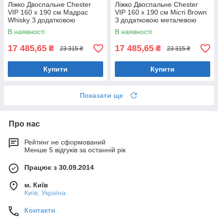
Ліжко Двоспальне Chester
Ліжко Двоспальне Chester
VIP 160 х 190 см Мадрас
VIP 160 х 190 см Місті Brown
Whisky З додатковою
З додатковою металевою
металевою цільнозварною
цільнозварною рамою
В наявності
В наявності
рамою Коричневий
Коричневий
17 485,65
17 485,65
₴
₴
23 315 ₴
23 315 ₴
Купити
Купити
Показати ще
Про нас
Рейтинг не сформований
Менше 5 відгуків за останній рік
Працює з 30.09.2014
м. Київ
Київ, Україна
Контакти