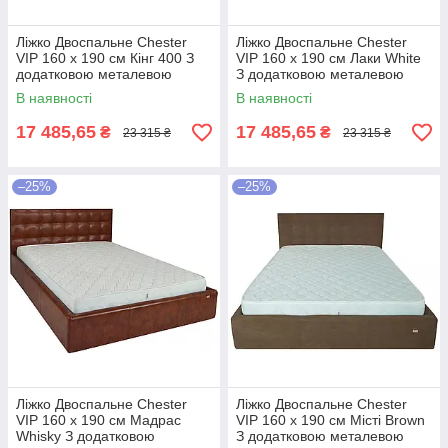
Ліжко Двоспальне Chester
Ліжко Двоспальне Chester
VIP 160 х 190 см Кінг 400 З
VIP 160 х 190 см Лаки White
додатковою металевою
З додатковою металевою
цільнозварною рамою C1
цільнозварною рамою Білий
В наявності
В наявності
Білий
17 485,65
17 485,65
₴
₴
23 315 ₴
23 315 ₴
–25%
–25%
Ліжко Двоспальне Chester
Ліжко Двоспальне Chester
VIP 160 х 190 см Мадрас
VIP 160 х 190 см Місті Brown
Whisky З додатковою
З додатковою металевою