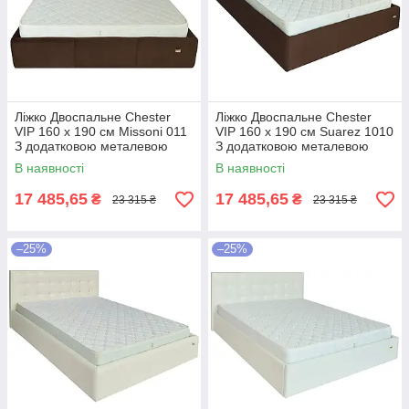
Ліжко Двоспальне Chester
Ліжко Двоспальне Chester
VIP 160 х 190 см Missoni 011
VIP 160 х 190 см Suarez 1010
З додатковою металевою
З додатковою металевою
цільнозварною рамою
цільнозварною рамою
В наявності
В наявності
Темно-коричневий
Коричневий
17 485,65
17 485,65
₴
₴
23 315 ₴
23 315 ₴
–25%
–25%