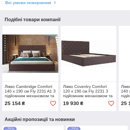
Всі умови повернення
Подібні товари компанії
Ліжко Cambridge Comfort
Ліжко Coventry Comfort
Ліжк
140 х 190 см Fly 2231 A1 З
120 х 190 см Fly 2231 З
140 
підйомним механізмом та
підйомним механізмом та
підй
нішою для білизни Темно-
нішою для білизни Темно-
нішо
25 154
19 930
25 
₴
₴
коричневий
коричневий
кори
Акційні пропозиції та новинки
–25%
–25%