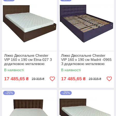
Ліжко Двоспальне Chester
Ліжко Двоспальне Chester
VIP 160 х 190 см Etna-027 З
VIP 160 х 190 см Madrit -0965
додатковою металевою
З додатковою металевою
цільнозварною рамою
цільнозварною рамою
В наявності
В наявності
Коричневий
Фіолетовий
17 485,65
17 485,65
₴
₴
23 315 ₴
23 315 ₴
–25%
–25%