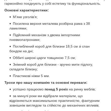
гармонійно поєднують у собі естетику та функціональність.
Основні характеристики:
М’яке узголів’я;
Посилена верхня металева розбірна рама з 38
ламелями;
Підйомний механізм з двома імпортними
пневмопатронами;
Поглиблений короб для білизни 18,5 см зі спан
бондом на дні;
Оббиті широкі царги товщиною 7,5 см;
Знімний короб для білизни - зручно мити підлогу,
складати білизну;
Пластикові ніжки 5 мм.
Трохи про нашу компанію та основні переваги:
успішно працюємо
понад 5 рокі
в на ринку меблів;
за минулі роки ми відібрали матеріали, що
відрізняються максимальною практичністю, фактурним
зовнішнім виглядом та стійкістю до механічних впливів;