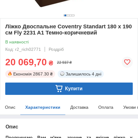
Ліжко Двоспальне Coventry Standart 180 х 190
см Fly 2231 A1 Темно-коричневий
В наявності
Код: r2_rich02771
Роздріб
20 069,70
₴
22 937 ₴
Економія
2867.30 ₴
Залишилось
4 дні
Купити
Опис
Характеристики
Доставка
Оплата
Умови 
Опис
Пропонуємо Вам м'яке, зручне та якiсне ліжко у