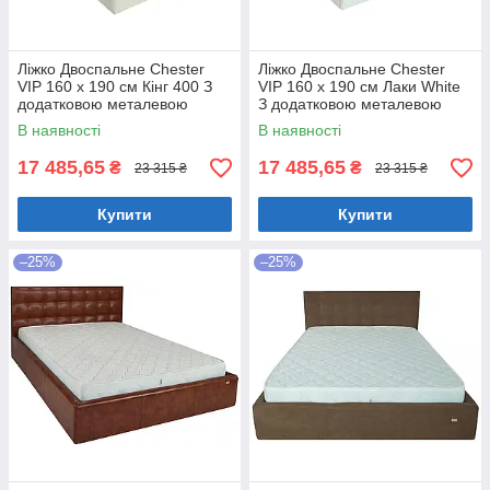
Ліжко Двоспальне Chester
Ліжко Двоспальне Chester
VIP 160 х 190 см Кінг 400 З
VIP 160 х 190 см Лаки White
додатковою металевою
З додатковою металевою
цільнозварною рамою C1
цільнозварною рамою Білий
В наявності
В наявності
Білий
17 485,65
17 485,65
₴
₴
23 315 ₴
23 315 ₴
Купити
Купити
–25%
–25%