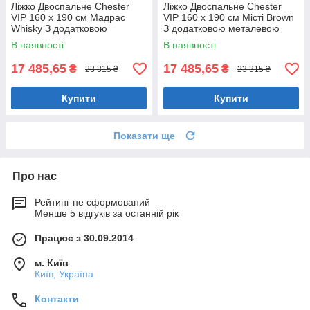
Ліжко Двоспальне Chester
Ліжко Двоспальне Chester
VIP 160 х 190 см Мадрас
VIP 160 х 190 см Місті Brown
Whisky З додатковою
З додатковою металевою
металевою цільнозварною
цільнозварною рамою
В наявності
В наявності
рамою Коричневий
Коричневий
17 485,65
17 485,65
₴
₴
23 315 ₴
23 315 ₴
Купити
Купити
Показати ще
Про нас
Рейтинг не сформований
Менше 5 відгуків за останній рік
Працює з 30.09.2014
м. Київ
Київ, Україна
Контакти