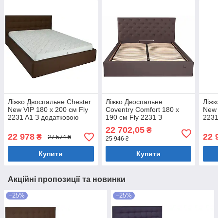
Ліжко Двоспальне Chester
Ліжко Двоспальне
Ліжк
New VIP 180 х 200 см Fly
Coventry Comfort 180 х
New 
2231 A1 З додатковою
190 см Fly 2231 З
2231
металевою цільнозварною
підйомним механізмом та
мета
22 702,05
₴
рамою Темно-коричневий
нішою для білизни Темно-
рам
22 978
22 
₴
27 574 ₴
25 946 ₴
коричневий
Купити
Купити
Акційні пропозиції та новинки
–25%
–25%