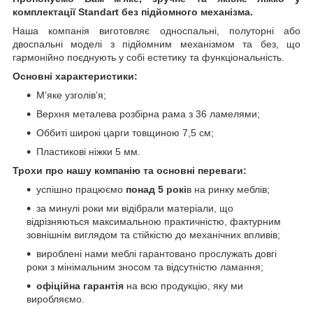
комплектації Standart без підйомного механізма.
Наша компанія виготовляє односпальні, полуторні або
двоспальні моделі з підйомним механізмом та без, що
гармонійно поєднують у собі естетику та функціональність.
Основні характеристики:
М’яке узголів’я;
Верхня металева розбірна рама з 36 ламелями;
Оббиті широкі царги товщиною 7,5 см;
Пластикові ніжки 5 мм.
Трохи про нашу компанію та основні переваги:
успішно працюємо
понад 5 рокі
в на ринку меблів;
за минулі роки ми відібрали матеріали, що
відрізняються максимальною практичністю, фактурним
зовнішнім виглядом та стійкістю до механічних впливів;
вироблені нами меблі гарантовано прослужать довгі
роки з мінімальним зносом та відсутністю ламання;
офіційна гарантія
на всю продукцію, яку ми
виробляємо.