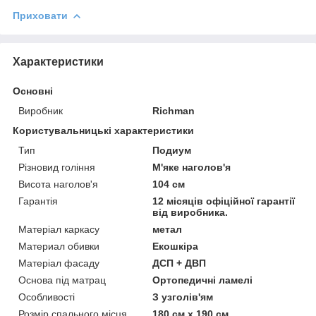
Приховати
Характеристики
Основні
Виробник
Richman
Користувальницькі характеристики
Тип
Подиум
Різновид гоління
М'яке наголов'я
Висота наголов'я
104 см
Гарантія
12 місяців офіційної гарантії
від виробника.
Матеріал каркасу
метал
Материал обивки
Екошкіра
Матеріал фасаду
ДСП + ДВП
Основа під матрац
Ортопедичні ламелі
Особливості
З узголів'ям
Розмір спального місця
180 см х 190 см