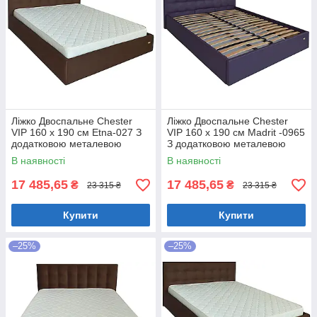
Ліжко Двоспальне Chester
Ліжко Двоспальне Chester
VIP 160 х 190 см Etna-027 З
VIP 160 х 190 см Madrit -0965
додатковою металевою
З додатковою металевою
цільнозварною рамою
цільнозварною рамою
В наявності
В наявності
Коричневий
Фіолетовий
17 485,65
17 485,65
₴
₴
23 315 ₴
23 315 ₴
Купити
Купити
–25%
–25%