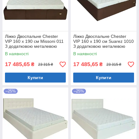
Ліжко Двоспальне Chester
Ліжко Двоспальне Chester
VIP 160 х 190 см Missoni 011
VIP 160 х 190 см Suarez 1010
З додатковою металевою
З додатковою металевою
цільнозварною рамою
цільнозварною рамою
В наявності
В наявності
Темно-коричневий
Коричневий
17 485,65
17 485,65
₴
₴
23 315 ₴
23 315 ₴
Купити
Купити
–25%
–25%