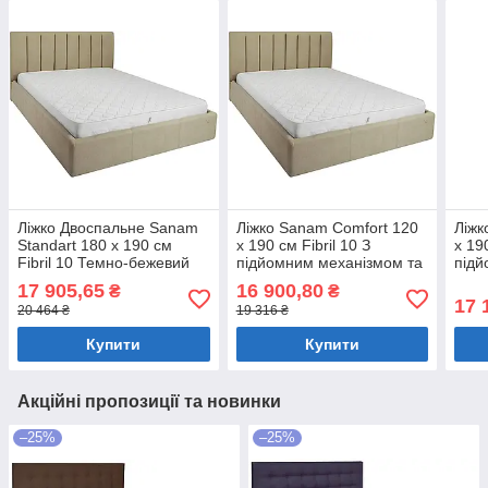
Ліжко Двоспальне Sanam
Ліжко Sanam Comfort 120
Ліжк
Standart 180 х 190 см
х 190 см Fibril 10 З
х 190
Fibril 10 Темно-бежевий
підйомним механізмом та
підй
нішою для білизни Темно-
нішо
17 905,65
16 900,80
₴
₴
бежевий
беж
17 
20 464 ₴
19 316 ₴
Купити
Купити
Акційні пропозиції та новинки
–25%
–25%