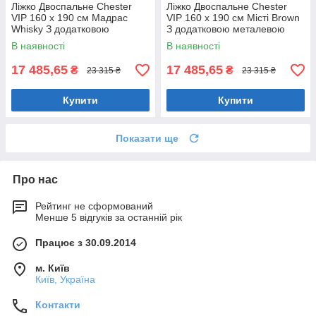
Ліжко Двоспальне Chester
Ліжко Двоспальне Chester
VIP 160 х 190 см Мадрас
VIP 160 х 190 см Місті Brown
Whisky З додатковою
З додатковою металевою
металевою цільнозварною
цільнозварною рамою
В наявності
В наявності
рамою Коричневий
Коричневий
17 485,65
17 485,65
₴
₴
23 315 ₴
23 315 ₴
Купити
Купити
Показати ще
Про нас
Рейтинг не сформований
Менше 5 відгуків за останній рік
Працює з 30.09.2014
м. Київ
Київ, Україна
Контакти