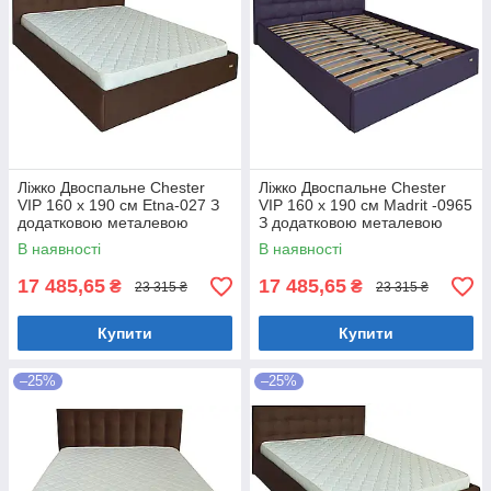
Ліжко Двоспальне Chester
Ліжко Двоспальне Chester
VIP 160 х 190 см Etna-027 З
VIP 160 х 190 см Madrit -0965
додатковою металевою
З додатковою металевою
цільнозварною рамою
цільнозварною рамою
В наявності
В наявності
Коричневий
Фіолетовий
17 485,65
17 485,65
₴
₴
23 315 ₴
23 315 ₴
Купити
Купити
–25%
–25%