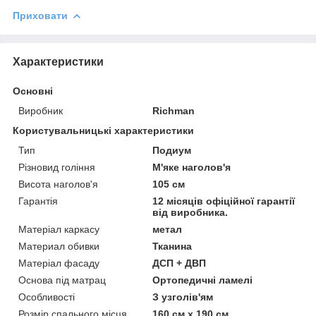
Приховати
Характеристики
Основні
Виробник
Richman
Користувальницькі характеристики
Тип
Подиум
Різновид гоління
М'яке наголов'я
Висота наголов'я
105 см
Гарантія
12 місяців офіційної гарантії
від виробника.
Матеріал каркасу
метал
Материал обивки
Тканина
Матеріал фасаду
ДСП + ДВП
Основа під матрац
Ортопедичні ламелі
Особливості
З узголів'ям
Розмір спального місця
160 см х 190 см