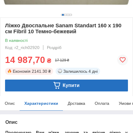
Ліжко Двоспальне Sanam Standart 160 х 190
см Fibril 10 Темно-бежевий
В наявності
Код: r2_rich02920
Роздріб
14 987,70
₴
17 129 ₴
Економія
2141.30 ₴
Залишилось
4 дні
Купити
Опис
Характеристики
Доставка
Оплата
Умови 
Опис
Пропонуємо Вам м'яке, зручне та якiсне ліжко у