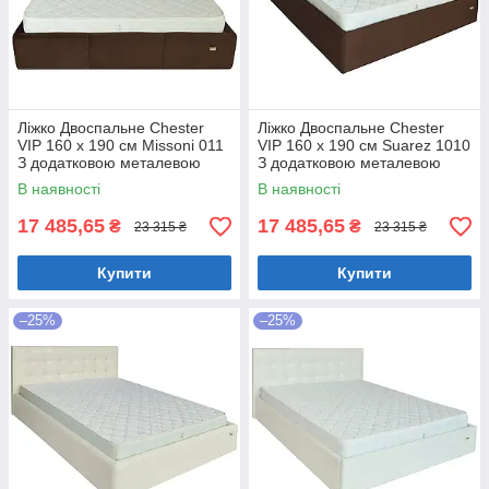
Ліжко Двоспальне Chester
Ліжко Двоспальне Chester
VIP 160 х 190 см Missoni 011
VIP 160 х 190 см Suarez 1010
З додатковою металевою
З додатковою металевою
цільнозварною рамою
цільнозварною рамою
В наявності
В наявності
Темно-коричневий
Коричневий
17 485,65
17 485,65
₴
₴
23 315 ₴
23 315 ₴
Купити
Купити
–25%
–25%