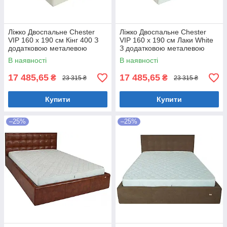
Ліжко Двоспальне Chester
Ліжко Двоспальне Chester
VIP 160 х 190 см Кінг 400 З
VIP 160 х 190 см Лаки White
додатковою металевою
З додатковою металевою
цільнозварною рамою C1
цільнозварною рамою Білий
В наявності
В наявності
Білий
17 485,65
17 485,65
₴
₴
23 315 ₴
23 315 ₴
Купити
Купити
–25%
–25%