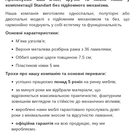
комплектації Standart без підйомного механізма.
Наша компанія виготовляє односпальні, полуторні або
двоспальні моделі з підйомним механізмом та без, що
гармонійно поєднують у собі естетику та функціональність.
Основні характеристики:
М’яке узголів’я;
Верхня металева розбірна рама з 36 ламелями;
Оббиті широкі царги товщиною 7,5 см;
Пластикові ніжки 5 мм.
Трохи про нашу компанію та основні переваги:
успішно працюємо
понад 5 рокі
в на ринку меблів;
за минулі роки ми відібрали матеріали, що
відрізняються максимальною практичністю, фактурним
зовнішнім виглядом та стійкістю до механічних впливів;
вироблені нами меблі гарантовано прослужать довгі
роки з мінімальним зносом та відсутністю ламання;
офіційна гарантія
на всю продукцію, яку ми
виробляємо.