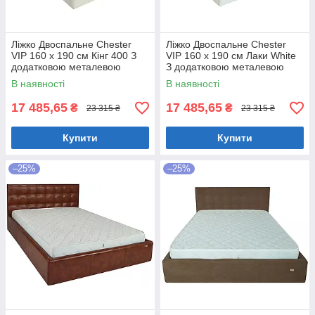
Ліжко Двоспальне Chester
Ліжко Двоспальне Chester
VIP 160 х 190 см Кінг 400 З
VIP 160 х 190 см Лаки White
додатковою металевою
З додатковою металевою
цільнозварною рамою C1
цільнозварною рамою Білий
В наявності
В наявності
Білий
17 485,65
17 485,65
₴
₴
23 315 ₴
23 315 ₴
Купити
Купити
–25%
–25%