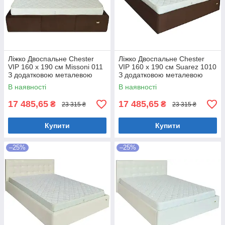
Ліжко Двоспальне Chester
Ліжко Двоспальне Chester
VIP 160 х 190 см Missoni 011
VIP 160 х 190 см Suarez 1010
З додатковою металевою
З додатковою металевою
цільнозварною рамою
цільнозварною рамою
В наявності
В наявності
Темно-коричневий
Коричневий
17 485,65
17 485,65
₴
₴
23 315 ₴
23 315 ₴
Купити
Купити
–25%
–25%