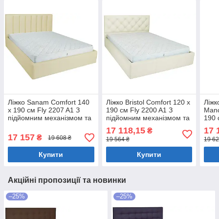
Ліжко Sanam Comfort 140
Ліжко Bristol Comfort 120 х
Ліжк
х 190 см Fly 2207 A1 З
190 см Fly 2200 A1 З
Manc
підйомним механізмом та
підйомним механізмом та
190 
нішою для білизни
нішою для білизни Білий
17 118,15
17 
₴
Бежевий
17 157
₴
19 608 ₴
19 564 ₴
19 62
Купити
Купити
Акційні пропозиції та новинки
–25%
–25%