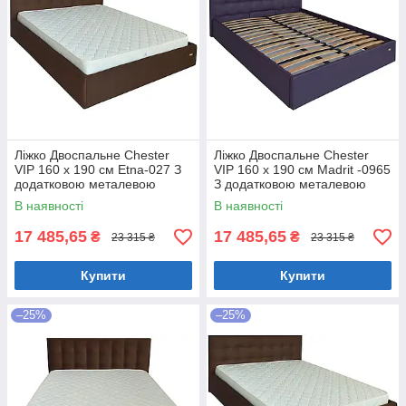
Ліжко Двоспальне Chester
Ліжко Двоспальне Chester
VIP 160 х 190 см Etna-027 З
VIP 160 х 190 см Madrit -0965
додатковою металевою
З додатковою металевою
цільнозварною рамою
цільнозварною рамою
В наявності
В наявності
Коричневий
Фіолетовий
17 485,65
17 485,65
₴
₴
23 315 ₴
23 315 ₴
Купити
Купити
–25%
–25%