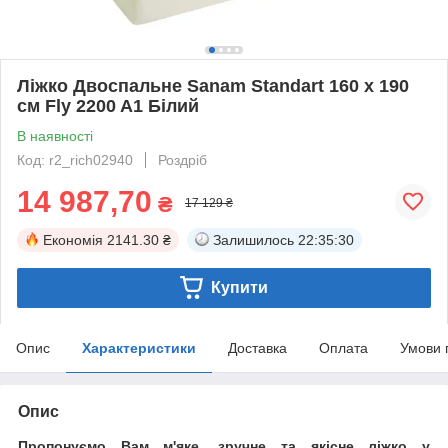
Ліжко Двоспальне Sanam Standart 160 х 190
см Fly 2200 A1 Білий
В наявності
Код: r2_rich02940
Роздріб
14 987,70
₴
17 129 ₴
Економія
2141.30 ₴
Залишилось
22:35:30
Купити
Опис
Характеристики
Доставка
Оплата
Умови 
Опис
Пропонуємо Вам м'яке, зручне та якiсне ліжко у