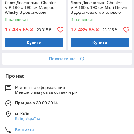
Ліжко Двоспальне Chester
Ліжко Двоспальне Chester
VIP 160 х 190 см Мадрас
VIP 160 х 190 см Місті Brown
Whisky З додатковою
З додатковою металевою
металевою цільнозварною
цільнозварною рамою
В наявності
В наявності
рамою Коричневий
Коричневий
17 485,65
17 485,65
₴
₴
23 315 ₴
23 315 ₴
Купити
Купити
Показати ще
Про нас
Рейтинг не сформований
Менше 5 відгуків за останній рік
Працює з 30.09.2014
м. Київ
Київ, Україна
Контакти