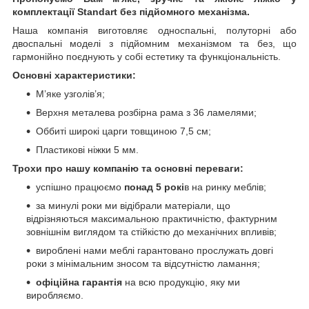
комплектації Standart без підйомного механізма.
Наша компанія виготовляє односпальні, полуторні або
двоспальні моделі з підйомним механізмом та без, що
гармонійно поєднують у собі естетику та функціональність.
Основні характеристики:
М’яке узголів’я;
Верхня металева розбірна рама з 36 ламелями;
Оббиті широкі царги товщиною 7,5 см;
Пластикові ніжки 5 мм.
Трохи про нашу компанію та основні переваги:
успішно працюємо
понад 5 рокі
в на ринку меблів;
за минулі роки ми відібрали матеріали, що
відрізняються максимальною практичністю, фактурним
зовнішнім виглядом та стійкістю до механічних впливів;
вироблені нами меблі гарантовано прослужать довгі
роки з мінімальним зносом та відсутністю ламання;
офіційна гарантія
на всю продукцію, яку ми
виробляємо.