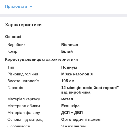
Приховати
Характеристики
Основні
Виробник
Richman
Колір
Білий
Користувальницькі характеристики
Тип
Подиум
Різновид гоління
М'яке наголов'я
Висота наголов'я
105 см
Гарантія
12 місяців офіційної гарантії
від виробника.
Матеріал каркасу
метал
Материал обивки
Екошкіра
Матеріал фасаду
ДСП + ДВП
Основа під матрац
Ортопедичні ламелі
Особливості
З узголів'ям