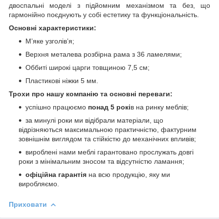
двоспальні моделі з підйомним механізмом та без, що
гармонійно поєднують у собі естетику та функціональність.
Основні характеристики:
М’яке узголів’я;
Верхня металева розбірна рама з 36 ламелями;
Оббиті широкі царги товщиною 7,5 см;
Пластикові ніжки 5 мм.
Трохи про нашу компанію та основні переваги:
успішно працюємо
понад 5 рокі
в на ринку меблів;
за минулі роки ми відібрали матеріали, що
відрізняються максимальною практичністю, фактурним
зовнішнім виглядом та стійкістю до механічних впливів;
вироблені нами меблі гарантовано прослужать довгі
роки з мінімальним зносом та відсутністю ламання;
офіційна гарантія
на всю продукцію, яку ми
виробляємо.
Приховати