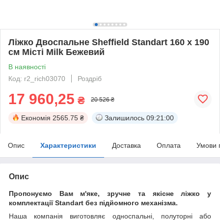
Ліжко Двоспальне Sheffield Standart 160 х 190
см Місті Milk Бежевий
В наявності
Код: r2_rich03070
Роздріб
17 960,25
₴
20 526 ₴
Економія
2565.75 ₴
Залишилось
09:21:00
Опис
Характеристики
Доставка
Оплата
Умови 
Опис
Пропонуємо Вам м'яке, зручне та якiсне ліжко у
комплектації Standart без підйомного механізма.
Наша компанія виготовляє односпальні, полуторні або