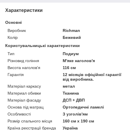
Характеристики
Основні
Виробник
Richman
Колір
Бежевий
Користувальницькі характеристики
Тип
Подиум
Різновид гоління
М'яке наголов'я
Висота наголов'я
116 см
Гарантія
12 місяців офіційної гарантії
від виробника.
Матеріал каркасу
метал
Материал обивки
Тканина
Матеріал фасаду
ДСП + ДВП
Основа під матрац
Ортопедичні ламелі
Особливості
З узголів'ям
Розмір спального місця
160 см х 190 см
Країна реєстрації бренда
Україна