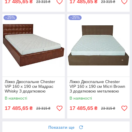
17 485,65
17 485,65
₴
₴
23 315 ₴
23 315 ₴
–25%
–25%
Ліжко Двоспальне Chester
Ліжко Двоспальне Chester
VIP 160 х 190 см Мадрас
VIP 160 х 190 см Місті Brown
Whisky З додатковою
З додатковою металевою
металевою цільнозварною
цільнозварною рамою
В наявності
В наявності
рамою Коричневий
Коричневий
17 485,65
17 485,65
₴
₴
23 315 ₴
23 315 ₴
Показати ще