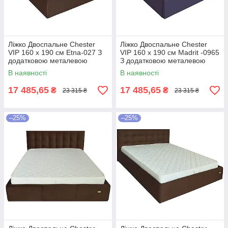
Ліжко Двоспальне Chester
Ліжко Двоспальне Chester
VIP 160 х 190 см Etna-027 З
VIP 160 х 190 см Madrit -0965
додатковою металевою
З додатковою металевою
цільнозварною рамою
цільнозварною рамою
В наявності
В наявності
Коричневий
Фіолетовий
17 485,65
17 485,65
₴
₴
23 315 ₴
23 315 ₴
–25%
–25%