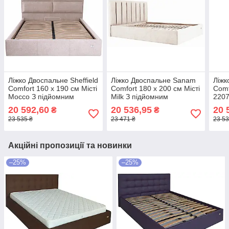
Ліжко Двоспальне Sheffield
Ліжко Двоспальне Sanam
Ліжк
Comfort 160 х 190 см Місті
Comfort 180 х 200 см Місті
Comf
Mocco З підйомним
Milk З підйомним
2207
механізмом та нішою для
механізмом та нішою для
меха
20 592,60
20 536,95
20 
₴
₴
білизни Мокко
білизни Бежевий
біли
23 535 ₴
23 471 ₴
23 53
Акційні пропозиції та новинки
–25%
–25%