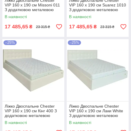
Ліжко Двоспальне Chester
Ліжко Двоспальне Chester
VIP 160 х 190 см Missoni 011
VIP 160 х 190 см Suarez 1010
З додатковою металевою
З додатковою металевою
цільнозварною рамою
цільнозварною рамою
В наявності
В наявності
Темно-коричневий
Коричневий
17 485,65
17 485,65
₴
₴
23 315 ₴
23 315 ₴
–25%
–25%
Ліжко Двоспальне Chester
Ліжко Двоспальне Chester
VIP 160 х 190 см Кінг 400 З
VIP 160 х 190 см Лаки White
додатковою металевою
З додатковою металевою
цільнозварною рамою C1
цільнозварною рамою Білий
В наявності
В наявності
Білий