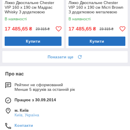
Ліжко Двоспальне Chester
Ліжко Двоспальне Chester
VIP 160 х 190 см Мадрас
VIP 160 х 190 см Місті Brown
Whisky З додатковою
З додатковою металевою
металевою цільнозварною
цільнозварною рамою
В наявності
В наявності
рамою Коричневий
Коричневий
17 485,65
17 485,65
₴
₴
23 315 ₴
23 315 ₴
Купити
Купити
Показати ще
Про нас
Рейтинг не сформований
Менше 5 відгуків за останній рік
Працює з 30.09.2014
м. Київ
Київ, Україна
Контакти