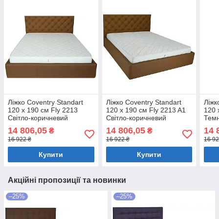
Ліжко Coventry Standart
Ліжко Coventry Standart
Ліжк
120 х 190 см Fly 2213
120 х 190 см Fly 2213 A1
120 
Світло-коричневий
Світло-коричневий
Темн
14 806,05
14 806,05
14 
₴
₴
16 922 ₴
16 922 ₴
16 92
Купити
Купити
Акційні пропозиції та новинки
–25%
–25%