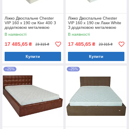
Ліжко Двоспальне Chester
Ліжко Двоспальне Chester
VIP 160 х 190 см Кінг 400 З
VIP 160 х 190 см Лаки White
додатковою металевою
З додатковою металевою
цільнозварною рамою C1
цільнозварною рамою Білий
В наявності
В наявності
Білий
17 485,65
17 485,65
₴
₴
23 315 ₴
23 315 ₴
Купити
Купити
–25%
–25%