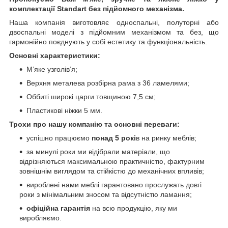
комплектації Standart без підйомного механізма.
Наша компанія виготовляє односпальні, полуторні або
двоспальні моделі з підйомним механізмом та без, що
гармонійно поєднують у собі естетику та функціональність.
Основні характеристики:
М’яке узголів’я;
Верхня металева розбірна рама з 36 ламелями;
Оббиті широкі царги товщиною 7,5 см;
Пластикові ніжки 5 мм.
Трохи про нашу компанію та основні переваги:
успішно працюємо
понад 5 рокі
в на ринку меблів;
за минулі роки ми відібрали матеріали, що
відрізняються максимальною практичністю, фактурним
зовнішнім виглядом та стійкістю до механічних впливів;
вироблені нами меблі гарантовано прослужать довгі
роки з мінімальним зносом та відсутністю ламання;
офіційна гарантія
на всю продукцію, яку ми
виробляємо.