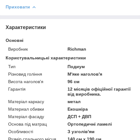
Приховати
Характеристики
Основні
Виробник
Richman
Користувальницькі характеристики
Тип
Подиум
Різновид гоління
М'яке наголов'я
Висота наголов'я
96 см
Гарантія
12 місяців офіційної гарантії
від виробника.
Матеріал каркасу
метал
Материал обивки
Екошкіра
Матеріал фасаду
ДСП + ДВП
Основа під матрац
Ортопедичні ламелі
Особливості
З узголів'ям
Розмір спального місця
140 см х 190 см