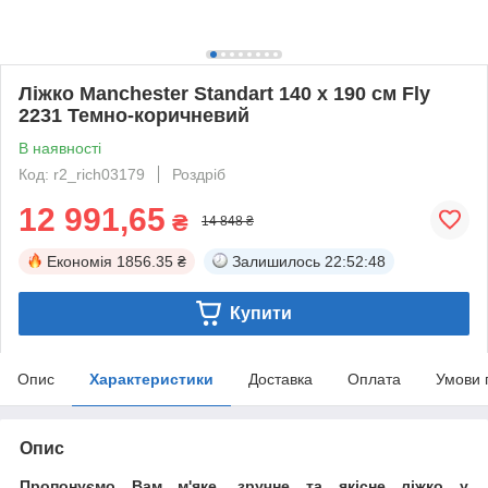
Ліжко Manchester Standart 140 х 190 см Fly
2231 Темно-коричневий
В наявності
Код: r2_rich03179
Роздріб
12 991,65
₴
14 848 ₴
Економія
1856.35 ₴
Залишилось
22:52:48
Купити
Опис
Характеристики
Доставка
Оплата
Умови 
Опис
Пропонуємо Вам м'яке, зручне та якiсне ліжко у