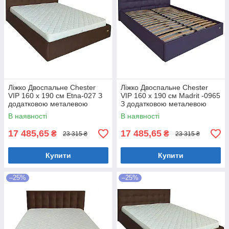
Ліжко Двоспальне Chester
Ліжко Двоспальне Chester
VIP 160 х 190 см Etna-027 З
VIP 160 х 190 см Madrit -0965
додатковою металевою
З додатковою металевою
цільнозварною рамою
цільнозварною рамою
В наявності
В наявності
Коричневий
Фіолетовий
17 485,65
17 485,65
₴
₴
23 315 ₴
23 315 ₴
Купити
Купити
–25%
–25%