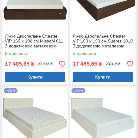
Ліжко Двоспальне Chester
Ліжко Двоспальне Chester
VIP 160 х 190 см Missoni 011
VIP 160 х 190 см Suarez 1010
З додатковою металевою
З додатковою металевою
цільнозварною рамою
цільнозварною рамою
В наявності
В наявності
Темно-коричневий
Коричневий
17 485,65
17 485,65
₴
₴
23 315 ₴
23 315 ₴
Купити
Купити
–25%
–25%