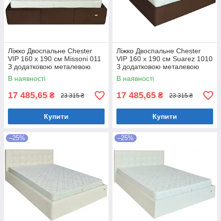
Ліжко Двоспальне Chester
Ліжко Двоспальне Chester
VIP 160 х 190 см Missoni 011
VIP 160 х 190 см Suarez 1010
З додатковою металевою
З додатковою металевою
цільнозварною рамою
цільнозварною рамою
В наявності
В наявності
Темно-коричневий
Коричневий
17 485,65
17 485,65
₴
₴
23 315 ₴
23 315 ₴
Купити
Купити
–25%
–25%