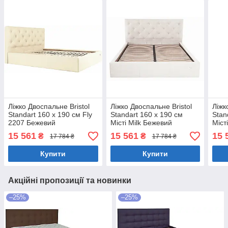
Ліжко Двоспальне Bristol
Ліжко Двоспальне Bristol
Ліжк
Standart 160 х 190 см Fly
Standart 160 х 190 см
Stan
2207 Бежевий
Місті Milk Бежевий
Міст
15 561
15 561
15 
₴
₴
17 784 ₴
17 784 ₴
Купити
Купити
Акційні пропозиції та новинки
–25%
–25%