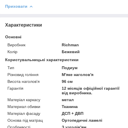
Приховати
Характеристики
Основні
Виробник
Richman
Колір
Бежевий
Користувальницькі характеристики
Тип
Подиум
Різновид гоління
М'яке наголов'я
Висота наголов'я
96 см
Гарантія
12 місяців офіційної гарантії
від виробника.
Матеріал каркасу
метал
Материал обивки
Тканина
Матеріал фасаду
ДСП + ДВП
Основа під матрац
Ортопедичні ламелі
Особливості
З узголів'ям