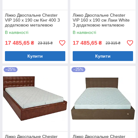
Ліжко Двоспальне Chester
Ліжко Двоспальне Chester
VIP 160 х 190 см Кінг 400 З
VIP 160 х 190 см Лаки White
додатковою металевою
З додатковою металевою
цільнозварною рамою C1
цільнозварною рамою Білий
В наявності
В наявності
Білий
17 485,65
17 485,65
₴
₴
23 315 ₴
23 315 ₴
Купити
Купити
–25%
–25%
Ліжко Двоспальне Chester
Ліжко Двоспальне Chester