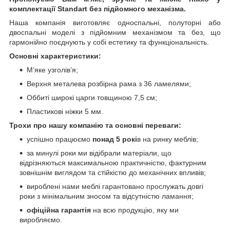
комплектації Standart без підйомного механізма.
Наша компанія виготовляє односпальні, полуторні або
двоспальні моделі з підйомним механізмом та без, що
гармонійно поєднують у собі естетику та функціональність.
Основні характеристики:
М’яке узголів’я;
Верхня металева розбірна рама з 36 ламелями;
Оббиті широкі царги товщиною 7,5 см;
Пластикові ніжки 5 мм.
Трохи про нашу компанію та основні переваги:
успішно працюємо
понад 5 рокі
в на ринку меблів;
за минулі роки ми відібрали матеріали, що
відрізняються максимальною практичністю, фактурним
зовнішнім виглядом та стійкістю до механічних впливів;
вироблені нами меблі гарантовано прослужать довгі
роки з мінімальним зносом та відсутністю ламання;
офіційна гарантія
на всю продукцію, яку ми
виробляємо.