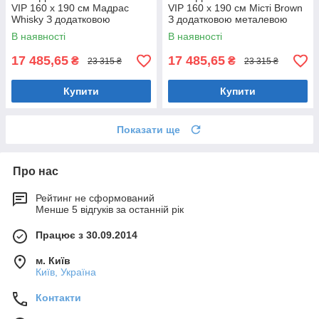
VIP 160 х 190 см Мадрас
VIP 160 х 190 см Місті Brown
Whisky З додатковою
З додатковою металевою
металевою цільнозварною
цільнозварною рамою
В наявності
В наявності
рамою Коричневий
Коричневий
17 485,65
17 485,65
₴
₴
23 315 ₴
23 315 ₴
Купити
Купити
Показати ще
Про нас
Рейтинг не сформований
Менше 5 відгуків за останній рік
Працює з 30.09.2014
м. Київ
Київ, Україна
Контакти