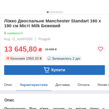
Ліжко Двоспальне Manchester Standart 160 х
190 см Місті Milk Бежевий
В наявності
Код: r2_rich03200
Роздріб
13 645,80
₴
15 596 ₴
Економія
1950.20 ₴
Залишилось
2 дні
Купити
Опис
Характеристики
Доставка
Оплата
Умови 
Опис
Пропонуємо Вам м'яке, зручне та якiсне ліжко у