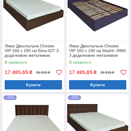
Ліжко Двоспальне Chester
Ліжко Двоспальне Chester
VIP 160 х 190 см Etna-027 З
VIP 160 х 190 см Madrit -0965
додатковою металевою
З додатковою металевою
цільнозварною рамою
цільнозварною рамою
В наявності
В наявності
Коричневий
Фіолетовий
17 485,65
17 485,65
₴
₴
23 315 ₴
23 315 ₴
Купити
Купити
–25%
–25%