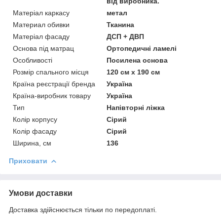
від виробника.
Матеріал каркасу
метал
Материал обивки
Тканина
Матеріал фасаду
ДСП + ДВП
Основа під матрац
Ортопедичні ламелі
Особливості
Посилена основа
Розмір спального місця
120 см х 190 см
Країна реєстрації бренда
Україна
Країна-виробник товару
Україна
Тип
Напівторні ліжка
Колір корпусу
Сірий
Колір фасаду
Сірий
Ширина, см
136
Приховати
Умови доставки
Доставка здійснюється тільки по передоплаті.