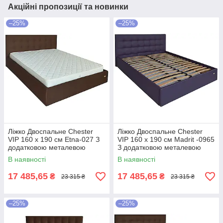
Акційні пропозиції та новинки
–25%
–25%
Ліжко Двоспальне Chester
Ліжко Двоспальне Chester
VIP 160 х 190 см Etna-027 З
VIP 160 х 190 см Madrit -0965
додатковою металевою
З додатковою металевою
цільнозварною рамою
цільнозварною рамою
В наявності
В наявності
Коричневий
Фіолетовий
17 485,65
17 485,65
₴
₴
23 315 ₴
23 315 ₴
–25%
–25%