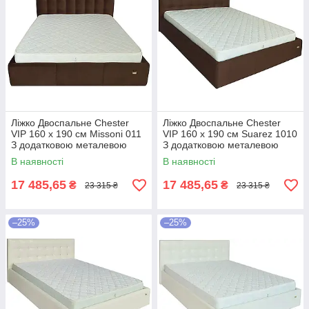
Ліжко Двоспальне Chester
Ліжко Двоспальне Chester
VIP 160 х 190 см Missoni 011
VIP 160 х 190 см Suarez 1010
З додатковою металевою
З додатковою металевою
цільнозварною рамою
цільнозварною рамою
В наявності
В наявності
Темно-коричневий
Коричневий
17 485,65
17 485,65
₴
₴
23 315 ₴
23 315 ₴
–25%
–25%