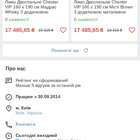
Ліжко Двоспальне Chester
Ліжко Двоспальне Chester
VIP 160 х 190 см Мадрас
VIP 160 х 190 см Місті Brown
Whisky З додатковою
З додатковою металевою
металевою цільнозварною
цільнозварною рамою
В наявності
В наявності
рамою Коричневий
Коричневий
17 485,65
17 485,65
₴
₴
23 315 ₴
23 315 ₴
Показати ще
Про нас
Рейтинг не сформований
Менше 5 відгуків за останній рік
Працює з 30.09.2014
м. Київ
Київ, Україна
Контакти
Сьогодні вихідний