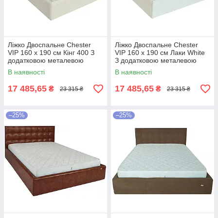
Ліжко Двоспальне Chester
Ліжко Двоспальне Chester
VIP 160 х 190 см Кінг 400 З
VIP 160 х 190 см Лаки White
додатковою металевою
З додатковою металевою
цільнозварною рамою C1
цільнозварною рамою Білий
В наявності
В наявності
Білий
17 485,65
17 485,65
₴
₴
23 315 ₴
23 315 ₴
–25%
–25%