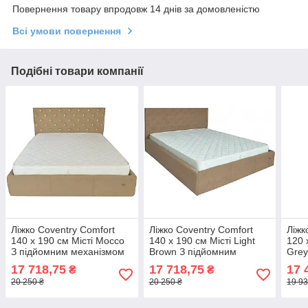
Повернення товару впродовж 14 днів за домовленістю
Всі умови повернення
Подібні товари компанії
Ліжко Coventry Comfort
Ліжко Coventry Comfort
Ліжк
140 х 190 см Місті Mocco
140 х 190 см Місті Light
120 
З підйомним механізмом
Brown З підйомним
Grey
та нішою для білизни С1
механізмом та нішою для
меха
17 718,75
17 718,75
17 
₴
₴
Мокко
білизни Коричневий
біли
20 250 ₴
20 250 ₴
19 93