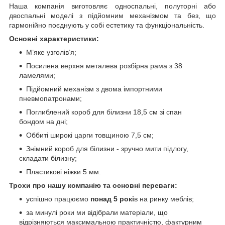
Наша компанія виготовляє односпальні, полуторні або
двоспальні моделі з підйомним механізмом та без, що
гармонійно поєднують у собі естетику та функціональність.
Основні характеристики:
М’яке узголів’я;
Посилена верхня металева розбірна рама з 38
ламелями;
Підйомний механізм з двома імпортними
пневмопатронами;
Поглиблений короб для білизни 18,5 см зі спан
бондом на дні;
Оббиті широкі царги товщиною 7,5 см;
Знімний короб для білизни - зручно мити підлогу,
складати білизну;
Пластикові ніжки 5 мм.
Трохи про нашу компанію та основні переваги:
успішно працюємо
понад 5 рокі
в на ринку меблів;
за минулі роки ми відібрали матеріали, що
відрізняються максимальною практичністю, фактурним