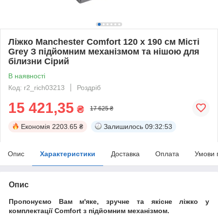
Ліжко Manchester Comfort 120 х 190 см Місті
Grey З підйомним механізмом та нішою для
білизни Сірий
В наявності
Код: r2_rich03213
Роздріб
15 421,35
₴
17 625 ₴
Економія
2203.65 ₴
Залишилось
09:32:52
Опис
Характеристики
Доставка
Оплата
Умови 
Опис
Пропонуємо Вам м'яке, зручне та якiсне ліжко у
комплектації Comfort з підйомним механізмом.