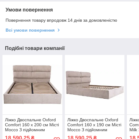
Умови повернення
Повернення товару впродовж 14 днів за домовленістю
Всі умови повернення
Подібні товари компанії
Ліжко Двоспальне Oxford
Ліжко Двоспальне Oxford
Ліжк
Comfort 160 х 200 см Місті
Comfort 160 х 190 см Місті
Comf
Mocco З підйомним
Mocco З підйомним
Milk
механізмом та нішою для
механізмом та нішою для
меха
18 590,25
18 590,25
18 
₴
₴