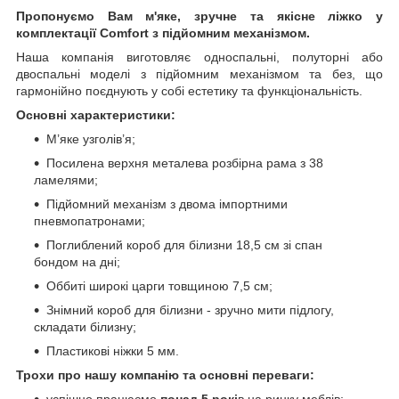
Пропонуємо Вам м'яке, зручне та якiсне ліжко у
комплектації Comfort з підйомним механізмом.
Наша компанія виготовляє односпальні, полуторні або
двоспальні моделі з підйомним механізмом та без, що
гармонійно поєднують у собі естетику та функціональність.
Основні характеристики:
М’яке узголів’я;
Посилена верхня металева розбірна рама з 38
ламелями;
Підйомний механізм з двома імпортними
пневмопатронами;
Поглиблений короб для білизни 18,5 см зі спан
бондом на дні;
Оббиті широкі царги товщиною 7,5 см;
Знімний короб для білизни - зручно мити підлогу,
складати білизну;
Пластикові ніжки 5 мм.
Трохи про нашу компанію та основні переваги:
успішно працюємо
понад 5 рокі
в на ринку меблів;