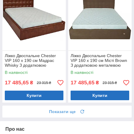
Ліжко Двоспальне Chester
Ліжко Двоспальне Chester
VIP 160 х 190 см Мадрас
VIP 160 х 190 см Місті Brown
Whisky З додатковою
З додатковою металевою
металевою цільнозварною
цільнозварною рамою
В наявності
В наявності
рамою Коричневий
Коричневий
17 485,65
17 485,65
₴
₴
23 315 ₴
23 315 ₴
Купити
Купити
Показати ще
Про нас