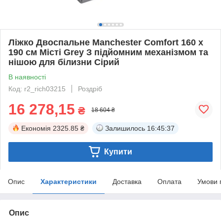
Ліжко Двоспальне Manchester Comfort 160 х
190 см Місті Grey З підйомним механізмом та
нішою для білизни Сірий
В наявності
Код: r2_rich03215
Роздріб
16 278,15
₴
18 604 ₴
Економія
2325.85 ₴
Залишилось
16:45:37
Купити
Опис
Характеристики
Доставка
Оплата
Умови 
Опис