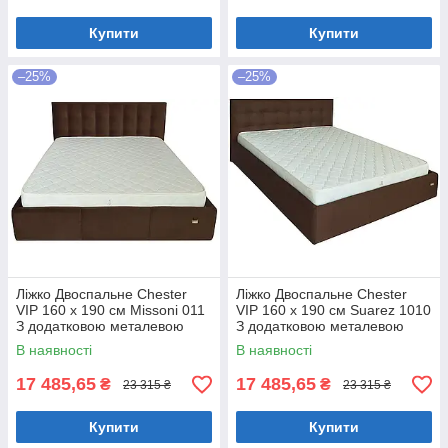
Купити
Купити
–25%
–25%
Ліжко Двоспальне Chester
Ліжко Двоспальне Chester
VIP 160 х 190 см Missoni 011
VIP 160 х 190 см Suarez 1010
З додатковою металевою
З додатковою металевою
цільнозварною рамою
цільнозварною рамою
В наявності
В наявності
Темно-коричневий
Коричневий
17 485,65
17 485,65
₴
₴
23 315 ₴
23 315 ₴
Купити
Купити