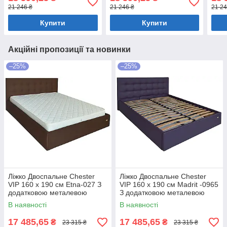
білизни Мокко
білизни Мокко
біли
21 246 ₴
21 246 ₴
21 24
Купити
Купити
Акційні пропозиції та новинки
–25%
–25%
Ліжко Двоспальне Chester
Ліжко Двоспальне Chester
VIP 160 х 190 см Etna-027 З
VIP 160 х 190 см Madrit -0965
додатковою металевою
З додатковою металевою
цільнозварною рамою
цільнозварною рамою
В наявності
В наявності
Коричневий
Фіолетовий
17 485,65
17 485,65
₴
₴
23 315 ₴
23 315 ₴