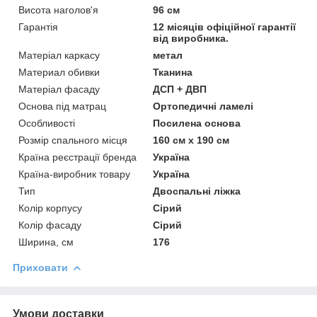
Висота наголов'я
96 см
Гарантія
12 місяців офіційної гарантії
від виробника.
Матеріал каркасу
метал
Материал обивки
Тканина
Матеріал фасаду
ДСП + ДВП
Основа під матрац
Ортопедичні ламелі
Особливості
Посилена основа
Розмір спального місця
160 см х 190 см
Країна реєстрації бренда
Україна
Країна-виробник товару
Україна
Тип
Двоспальні ліжка
Колір корпусу
Сірий
Колір фасаду
Сірий
Ширина, см
176
Приховати
Умови доставки