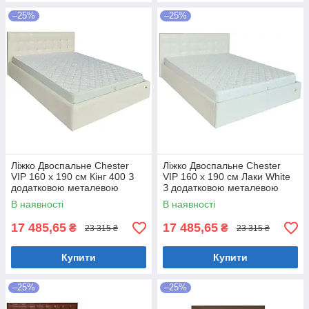
–25%
–25%
Ліжко Двоспальне Chester
Ліжко Двоспальне Chester
VIP 160 х 190 см Кінг 400 З
VIP 160 х 190 см Лаки White
додатковою металевою
З додатковою металевою
цільнозварною рамою C1
цільнозварною рамою Білий
В наявності
В наявності
Білий
17 485,65
17 485,65
₴
₴
23 315 ₴
23 315 ₴
Купити
Купити
–25%
–25%