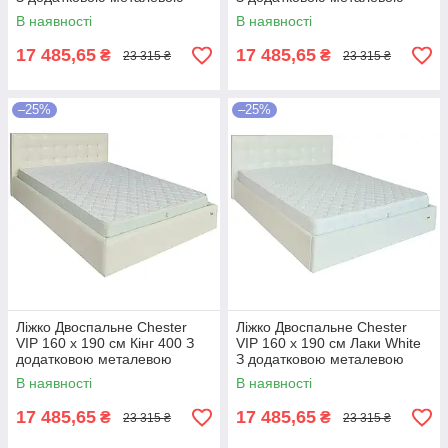
цільнозварною рамою
цільнозварною рамою
В наявності
В наявності
Темно-коричневий
Коричневий
17 485,65
17 485,65
₴
₴
23 315 ₴
23 315 ₴
–25%
–25%
Ліжко Двоспальне Chester
Ліжко Двоспальне Chester
VIP 160 х 190 см Кінг 400 З
VIP 160 х 190 см Лаки White
додатковою металевою
З додатковою металевою
цільнозварною рамою C1
цільнозварною рамою Білий
В наявності
В наявності
Білий
17 485,65
17 485,65
₴
₴
23 315 ₴
23 315 ₴