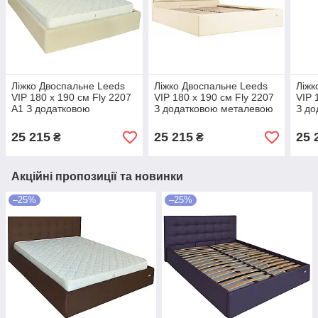
Ліжко Двоспальне Leeds
Ліжко Двоспальне Leeds
Ліжк
VIP 180 х 190 см Fly 2207
VIP 180 х 190 см Fly 2207
VIP 
A1 З додатковою
З додатковою металевою
З до
металевою цільнозварною
цільнозварною рамою
ціл
рамою Бежевий
Бежевий
Світ
25 215
25 215
25 
₴
₴
Акційні пропозиції та новинки
–25%
–25%