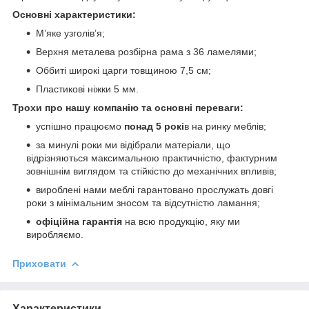
Основні характеристики:
М’яке узголів’я;
Верхня металева розбірна рама з 36 ламелями;
Оббиті широкі царги товщиною 7,5 см;
Пластикові ніжки 5 мм.
Трохи про нашу компанію та основні переваги:
успішно працюємо
понад 5 рокі
в на ринку меблів;
за минулі роки ми відібрали матеріали, що
відрізняються максимальною практичністю, фактурним
зовнішнім виглядом та стійкістю до механічних впливів;
вироблені нами меблі гарантовано прослужать довгі
роки з мінімальним зносом та відсутністю ламання;
офіційна гарантія
на всю продукцію, яку ми
виробляємо.
Приховати
Характеристики