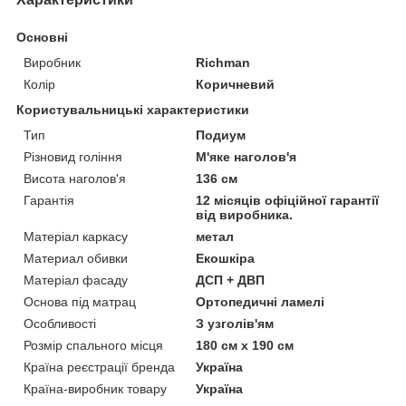
Основні
Виробник
Richman
Колір
Коричневий
Користувальницькі характеристики
Тип
Подиум
Різновид гоління
М'яке наголов'я
Висота наголов'я
136 см
Гарантія
12 місяців офіційної гарантії
від виробника.
Матеріал каркасу
метал
Материал обивки
Екошкіра
Матеріал фасаду
ДСП + ДВП
Основа під матрац
Ортопедичні ламелі
Особливості
З узголів'ям
Розмір спального місця
180 см х 190 см
Країна реєстрації бренда
Україна
Країна-виробник товару
Україна