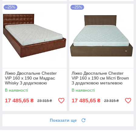
–25%
–25%
Ліжко Двоспальне Chester
Ліжко Двоспальне Chester
VIP 160 х 190 см Мадрас
VIP 160 х 190 см Місті Brown
Whisky З додатковою
З додатковою металевою
металевою цільнозварною
цільнозварною рамою
В наявності
В наявності
рамою Коричневий
Коричневий
17 485,65
17 485,65
₴
₴
23 315 ₴
23 315 ₴
Показати ще