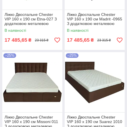
Ліжко Двоспальне Chester
Ліжко Двоспальне Chester
VIP 160 х 190 см Etna-027 З
VIP 160 х 190 см Madrit -0965
додатковою металевою
З додатковою металевою
цільнозварною рамою
цільнозварною рамою
В наявності
В наявності
Коричневий
Фіолетовий
17 485,65
17 485,65
₴
₴
23 315 ₴
23 315 ₴
–25%
–25%
Ліжко Двоспальне Chester
Ліжко Двоспальне Chester
VIP 160 х 190 см Missoni 011
VIP 160 х 190 см Suarez 1010
З додатковою металевою
З додатковою металевою