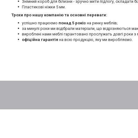
Знімний короб для білизни - зручно мити підлогу, складати бі
Пластикові ніжки 5 мм.
Трохи про нашу компанію та основні переваги:
успішно працюємо
понад 5 рокі
в на ринку меблів;
за минулі роки ми відібрали матеріали, що відрізняються м
вироблені нами меблі гарантовано прослужать довгі роки з 
офіційна гарантія
на всю продукцію, яку ми виробляємо.