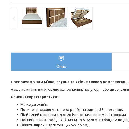
Опис
Пропонуємо Вам м'яке, зручне та якiсне ліжко у комплектаці
Наша компанія виготовляє односпальні, полуторні або двоспальні 
Основні характеристики:
М’яке узголів’я;
Посилена верхня металева розбірна рама з 38 ламелями;
Підйомний механізм з двома імпортними пневмопатронами;
Поглиблений короб для білизни 18,5 см зі спан бондом на дні;
Оббиті широкі царги товщиною 7,5 см;