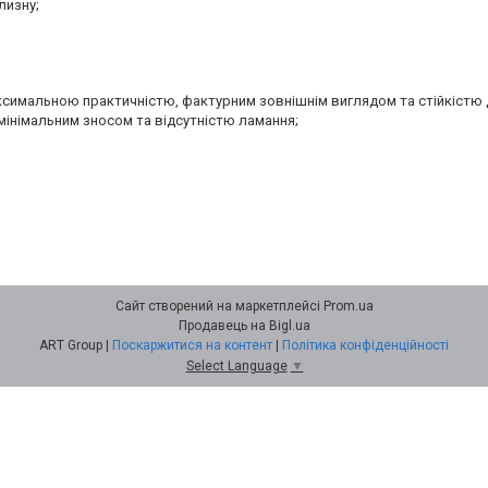
лизну;
аксимальною практичністю, фактурним зовнішнім виглядом та стійкістю 
мінімальним зносом та відсутністю ламання;
Сайт створений на маркетплейсі
Prom.ua
Продавець на Bigl.ua
ART Group |
Поскаржитися на контент
|
Політика конфіденційності
Select Language
▼