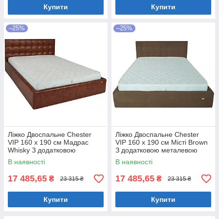
Купити
Купити
–25%
–25%
Ліжко Двоспальне Chester
Ліжко Двоспальне Chester
VIP 160 х 190 см Мадрас
VIP 160 х 190 см Місті Brown
Whisky З додатковою
З додатковою металевою
металевою цільнозварною
цільнозварною рамою
В наявності
В наявності
рамою Коричневий
Коричневий
17 485,65
17 485,65
₴
₴
23 315 ₴
23 315 ₴
Купити
Купити