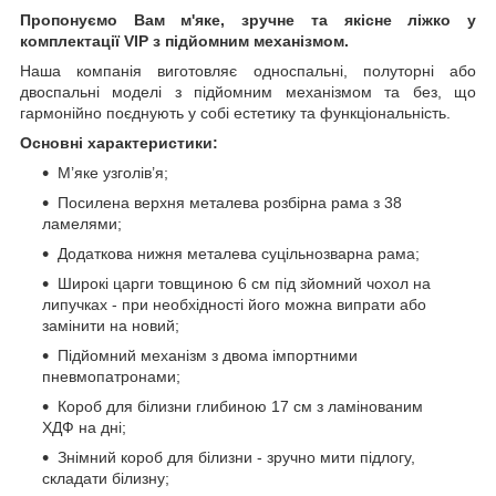
Пропонуємо Вам м'яке, зручне та якiсне ліжко у
комплектації VIP
з підйомним механізмом.
Наша компанія виготовляє односпальні, полуторні або
двоспальні моделі з підйомним механізмом та без, що
гармонійно поєднують у собі естетику та функціональність.
Основні характеристики:
М’яке узголів’я;
Посилена верхня металева розбірна рама з 38
ламелями;
Додаткова нижня металева суцільнозварна рама;
Широкі царги товщиною 6 см під зйомний чохол на
липучках - при необхідності його можна випрати або
замінити на новий;
Підйомний механізм з двома імпортними
пневмопатронами;
Короб для білизни глибиною 17 см з ламінованим
ХДФ на дні;
Знімний короб для білизни - зручно мити підлогу,
складати білизну;