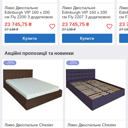
Ліжко Двоспальне
Ліжко Двоспальне
Ліжк
Edinburgh VIP 160 х 200
Edinburgh VIP 160 х 200
Edin
см Fly 2200 З додатковою
см Fly 2207 З додатковою
см F
металевою цільнозварною
металевою цільнозварною
мета
23 745,75
23 745,75
23 
₴
₴
рамою Білий
рамою Бежевий
рамо
27 138 ₴
27 138 ₴
27 13
Купити
Купити
Акційні пропозиції та новинки
–25%
–25%
Ліжко Двоспальне Chester
Ліжко Двоспальне Chester