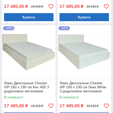
17 485,65
17 485,65
₴
₴
23 315 ₴
23 315 ₴
Купити
Купити
–25%
–25%
Ліжко Двоспальне Chester
Ліжко Двоспальне Chester
VIP 160 х 190 см Кінг 400 З
VIP 160 х 190 см Лаки White
додатковою металевою
З додатковою металевою
цільнозварною рамою C1
цільнозварною рамою Білий
В наявності
В наявності
Білий
17 485,65
17 485,65
₴
₴
23 315 ₴
23 315 ₴