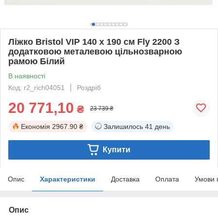
Ліжко Bristol VIP 140 х 190 см Fly 2200 З
додатковою металевою цільнозварною
рамою Білий
В наявності
Код: r2_rich04051
Роздріб
20 771,10
₴
23 739 ₴
Економія
2967.90 ₴
Залишилось
41 день
Купити
Опис
Характеристики
Доставка
Оплата
Умови 
Опис