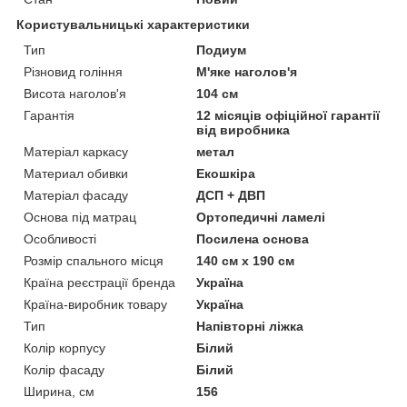
Користувальницькі характеристики
Тип
Подиум
Різновид гоління
М'яке наголов'я
Висота наголов'я
104 см
Гарантія
12 місяців офіційної гарантії
від виробника
Матеріал каркасу
метал
Материал обивки
Екошкіра
Матеріал фасаду
ДСП + ДВП
Основа під матрац
Ортопедичні ламелі
Особливості
Посилена основа
Розмір спального місця
140 см х 190 см
Країна реєстрації бренда
Україна
Країна-виробник товару
Україна
Тип
Напівторні ліжка
Колір корпусу
Білий
Колір фасаду
Білий
Ширина, см
156