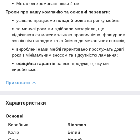
Металеві хромовані ніжки 4 см.
Трохи про нашу компанію та основні переваги:
успішно працюємо
понад 5 рокі
в на ринку меблів;
за минулі роки ми відібрали матеріали, що
відрізняються максимальною практичністю, фактурним
зовнішнім виглядом та стійкістю до механічних впливів;
вироблені нами меблі гарантовано прослужать довгі
роки з мінімальним зносом та відсутністю ламання;
офіційна гарантія
на всю продукцію, яку ми
виробляємо.
Приховати
Характеристики
Основні
Виробник
Richman
Колір
Білий
Стан
Новий