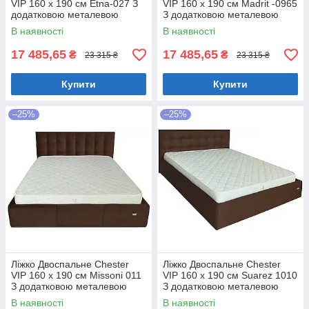
VIP 160 х 190 см Etna-027 З
VIP 160 х 190 см Madrit -0965
додатковою металевою
З додатковою металевою
цільнозварною рамою
цільнозварною рамою
В наявності
В наявності
Коричневий
Фіолетовий
17 485,65
17 485,65
₴
₴
23 315 ₴
23 315 ₴
Купити
Купити
–25%
–25%
Ліжко Двоспальне Chester
Ліжко Двоспальне Chester
VIP 160 х 190 см Missoni 011
VIP 160 х 190 см Suarez 1010
З додатковою металевою
З додатковою металевою
цільнозварною рамою
цільнозварною рамою
В наявності
В наявності
Темно-коричневий
Коричневий