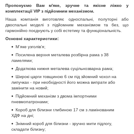
Пропонуємо Вам м'яке, зручне та якiсне ліжко у
комплектації VIP
з підйомним механізмом.
Наша компанія виготовляє односпальні, полуторні або
двоспальні моделі з підйомним механізмом та без, що
гармонійно поєднують у собі естетику та функціональність.
Основні характеристики:
М’яке узголів’я;
Посилена верхня металева розбірна рама з 38
ламелями;
Додаткова нижня металева суцільнозварна рама;
Широкі царги товщиною 6 см під зйомний чохол на
липучках - при необхідності його можна випрати або
замінити на новий;
Підйомний механізм з двома імпортними
пневмопатронами;
Короб для білизни глибиною 17 см з ламінованим
ХДФ на дні;
Знімний короб для білизни - зручно мити підлогу,
складати білизну;