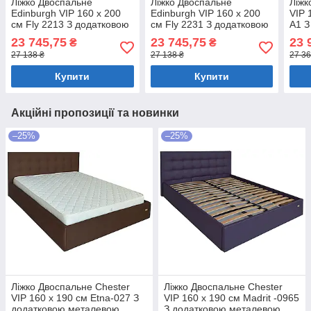
Ліжко Двоспальне
Ліжко Двоспальне
Ліжк
Edinburgh VIP 160 х 200
Edinburgh VIP 160 х 200
VIP 
см Fly 2213 З додатковою
см Fly 2231 З додатковою
A1 З
металевою цільнозварною
металевою цільнозварною
мета
23 745,75
23 745,75
23 
₴
₴
рамою Світло-коричневий
рамою Темно-коричневий
рамо
27 138 ₴
27 138 ₴
27 36
Купити
Купити
Акційні пропозиції та новинки
–25%
–25%
Ліжко Двоспальне Chester
Ліжко Двоспальне Chester
VIP 160 х 190 см Etna-027 З
VIP 160 х 190 см Madrit -0965
додатковою металевою
З додатковою металевою