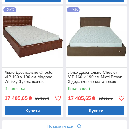
–25%
–25%
Ліжко Двоспальне Chester
Ліжко Двоспальне Chester
VIP 160 х 190 см Мадрас
VIP 160 х 190 см Місті Brown
Whisky З додатковою
З додатковою металевою
металевою цільнозварною
цільнозварною рамою
В наявності
В наявності
рамою Коричневий
Коричневий
17 485,65
17 485,65
₴
₴
23 315 ₴
23 315 ₴
Купити
Купити
Показати ще