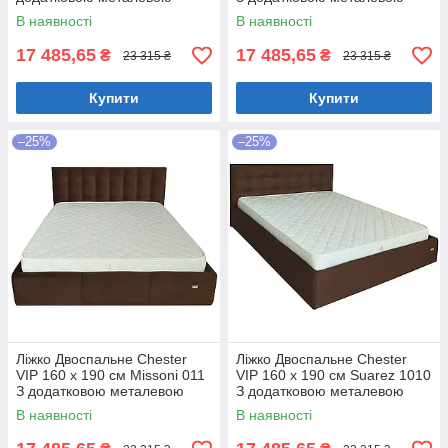
цільнозварною рамою
цільнозварною рамою
В наявності
В наявності
Коричневий
Фіолетовий
17 485,65
17 485,65
₴
₴
23 315 ₴
23 315 ₴
Купити
Купити
–25%
–25%
Ліжко Двоспальне Chester
Ліжко Двоспальне Chester
VIP 160 х 190 см Missoni 011
VIP 160 х 190 см Suarez 1010
З додатковою металевою
З додатковою металевою
цільнозварною рамою
цільнозварною рамою
В наявності
В наявності
Темно-коричневий
Коричневий