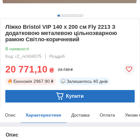
Ліжко Bristol VIP 140 х 200 см Fly 2213 З
додатковою металевою цільнозварною
рамою Світло-коричневий
В наявності
Код: r2_rich04075
Роздріб
20 771,10
₴
23 739 ₴
Економія
2967.90 ₴
Залишилось
40 днів
Купити
Опис
Характеристики
Доставка
Оплата
Умови 
Опис