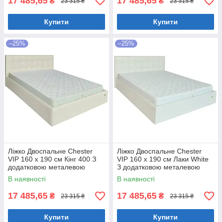
17 485,65
17 485,65
₴
₴
23 315 ₴
23 315 ₴
Купити
Купити
–25%
–25%
Ліжко Двоспальне Chester
Ліжко Двоспальне Chester
VIP 160 х 190 см Кінг 400 З
VIP 160 х 190 см Лаки White
додатковою металевою
З додатковою металевою
цільнозварною рамою C1
цільнозварною рамою Білий
В наявності
В наявності
Білий
17 485,65
17 485,65
₴
₴
23 315 ₴
23 315 ₴
Купити
Купити