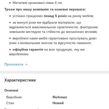
Металеві хромовані ніжки 4 см.
Трохи про нашу компанію та основні переваги:
успішно працюємо
понад 5 рокі
в на ринку меблів;
за минулі роки ми відібрали матеріали, що
відрізняються максимальною практичністю, фактурним
зовнішнім виглядом та стійкістю до механічних впливів;
вироблені нами меблі гарантовано прослужать довгі
роки з мінімальним зносом та відсутністю ламання;
офіційна гарантія
на всю продукцію, яку ми
виробляємо.
Приховати
Характеристики
Основні
Виробник
Richman
Стан
Новий