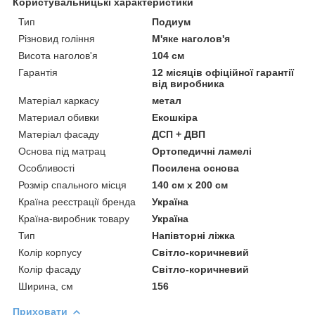
Користувальницькі характеристики
Тип
Подиум
Різновид гоління
М'яке наголов'я
Висота наголов'я
104 см
Гарантія
12 місяців офіційної гарантії
від виробника
Матеріал каркасу
метал
Материал обивки
Екошкіра
Матеріал фасаду
ДСП + ДВП
Основа під матрац
Ортопедичні ламелі
Особливості
Посилена основа
Розмір спального місця
140 см х 200 см
Країна реєстрації бренда
Україна
Країна-виробник товару
Україна
Тип
Напівторні ліжка
Колір корпусу
Світло-коричневий
Колір фасаду
Світло-коричневий
Ширина, см
156
Приховати