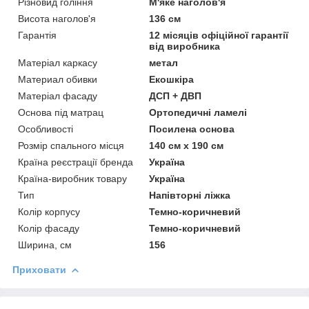
Різновид гоління
М'яке наголов'я
Висота наголов'я
136 см
Гарантія
12 місяців офіційної гарантії
від виробника
Матеріал каркасу
метал
Материал обивки
Екошкіра
Матеріал фасаду
ДСП + ДВП
Основа під матрац
Ортопедичні ламелі
Особливості
Посилена основа
Розмір спального місця
140 см х 190 см
Країна реєстрації бренда
Україна
Країна-виробник товару
Україна
Тип
Напівторні ліжка
Колір корпусу
Темно-коричневий
Колір фасаду
Темно-коричневий
Ширина, см
156
Приховати