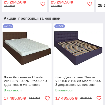
25 294,50
25 294,50
₴
₴
рамою Темно-коричневий
Темно-коричневий
рам
25 
28 908 ₴
28 908 ₴
Акційні пропозиції та новинки
–25%
–25%
Ліжко Двоспальне Chester
Ліжко Двоспальне Chester
VIP 160 х 190 см Etna-027 З
VIP 160 х 190 см Madrit -0965
додатковою металевою
З додатковою металевою
цільнозварною рамою
цільнозварною рамою
В наявності
В наявності
Коричневий
Фіолетовий
17 485,65
17 485,65
₴
₴
23 315 ₴
23 315 ₴