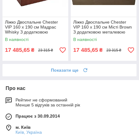
Ліжко Двоспальне Chester
Ліжко Двоспальне Chester
VIP 160 х 190 см Мадрас
VIP 160 х 190 см Місті Brown
Whisky З додатковою
З додатковою металевою
металевою цільнозварною
цільнозварною рамою
В наявності
В наявності
рамою Коричневий
Коричневий
17 485,65
17 485,65
₴
₴
23 315 ₴
23 315 ₴
Показати ще
Про нас
Рейтинг не сформований
Менше 5 відгуків за останній рік
Працює з 30.09.2014
м. Київ
Київ, Україна