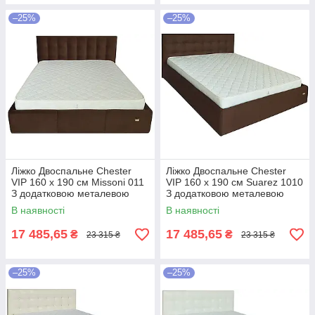
–25%
–25%
Ліжко Двоспальне Chester
Ліжко Двоспальне Chester
VIP 160 х 190 см Missoni 011
VIP 160 х 190 см Suarez 1010
З додатковою металевою
З додатковою металевою
цільнозварною рамою
цільнозварною рамою
В наявності
В наявності
Темно-коричневий
Коричневий
17 485,65
17 485,65
₴
₴
23 315 ₴
23 315 ₴
–25%
–25%