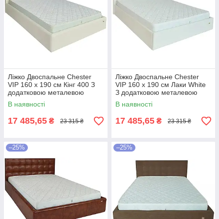
Ліжко Двоспальне Chester
Ліжко Двоспальне Chester
VIP 160 х 190 см Кінг 400 З
VIP 160 х 190 см Лаки White
додатковою металевою
З додатковою металевою
цільнозварною рамою C1
цільнозварною рамою Білий
В наявності
В наявності
Білий
17 485,65
17 485,65
₴
₴
23 315 ₴
23 315 ₴
–25%
–25%