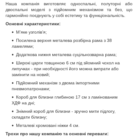
Наша компанія виготовляє односпальні, полуторні або
двоспальні моделі з підйомним механізмом та без, що
гармонійно поєднують у собі естетику та функціональність.
Основні характеристики:
М’яке узголів’я;
Посилена верхня металева розбірна рама з 38
ламелями;
Додаткова нижня металева суцільнозварна рама;
Широкі царги товщиною 6 см під зйомний чохол на
липучках - при необхідності його можна випрати або
замінити на новий;
Підйомний механізм з двома імпортними
пневмопатронами;
Короб для білизни глибиною 17 см з ламінованим
ХДФ на дні;
Знімний короб для білизни - зручно мити підлогу,
складати білизну;
Металеві хромовані ніжки 4 см.
Трохи про нашу компанію та основні переваги: