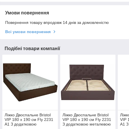
Умови повернення
Повернення товару впродовж 14 днів за домовленістю
Всі умови повернення
Подібні товари компанії
Ліжко Двоспальне Bristol
Ліжко Двоспальне Bristol
Ліжк
VIP 180 х 190 см Fly 2231
VIP 180 х 190 см Fly 2231
VIP 
A1 З додатковою
З додатковою металевою
A1 З
металевою цільнозварною
цільнозварною рамою
мета