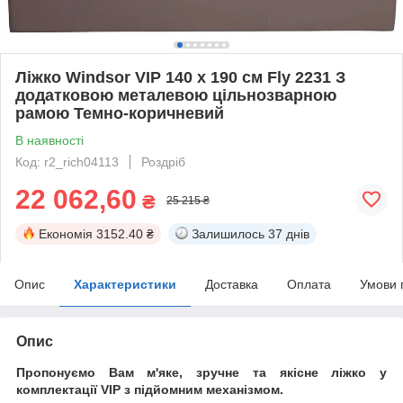
Ліжко Windsor VIP 140 х 190 см Fly 2231 З
додатковою металевою цільнозварною
рамою Темно-коричневий
В наявності
Код: r2_rich04113
Роздріб
22 062,60
₴
25 215 ₴
Економія
3152.40 ₴
Залишилось
37 днів
Опис
Характеристики
Доставка
Оплата
Умови 
Опис
Пропонуємо Вам м'яке, зручне та якiсне ліжко у
комплектації VIP
з підйомним механізмом.